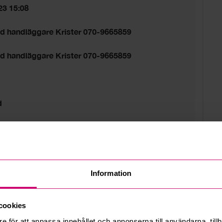
23 15:08
ed handläggare Krister 070-9665859
ed handläggare Krister 070-9665859
d
tider gäller.
Information
cookies
e för att anpassa innehållet och annonserna till användarna, tillh