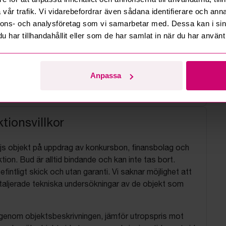
vår trafik. Vi vidarebefordrar även sådana identifierare och anna
nnons- och analysföretag som vi samarbetar med. Dessa kan i sin
har tillhandahållit eller som de har samlat in när du har använt 
Anpassa
tionsvillkor
js objekt på uppdrag av konkursbon, finansbolag och
tion. Bud är alltid bindande och kan inte tas bort.
befintligt skick och utan garanti. Vi saknar möjlighet att
aljerade tekniska undersökningar av de objekt som
 igenom objektsbeskrivningen, jämför utropspris mot