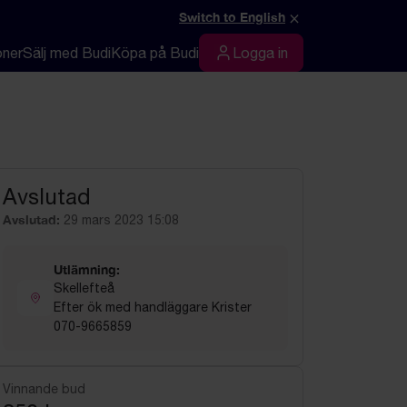
×
Switch to English
oner
Sälj med Budi
Köpa på Budi
Logga in
Logga in
Avslutad
Avslutad:
29 mars 2023 15:08
Utlämning:
Skellefteå
Efter ök med handläggare Krister
070-9665859
Vinnande bud