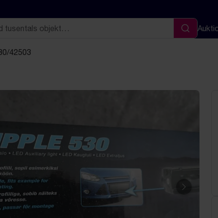
Aukti
Sök
 30/42503
Nästa