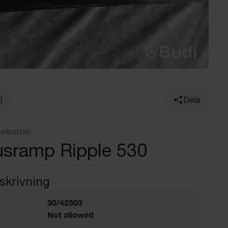
)
Dela
terbotten
usramp Ripple 530
skrivning
30/42503
Not allowed