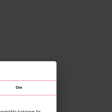
Om
andahålla funktioner för