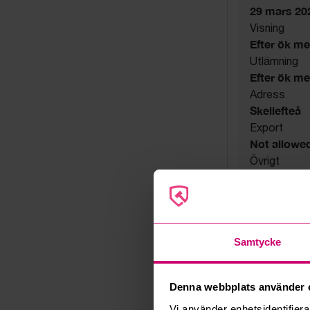
29 mars 20
Visning
Efter ök m
Utlämning
Efter ök m
Adress
Skellefteå
Export
Not allowe
Övrigt
Utsatta håll
Säljare
Konkursbo
Samtycke
Denna webbplats använder 
Vi använder enhetsidentifierar