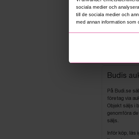
sociala medier och analysera 
till de sociala medier och a
med annan information som du 
Budis auk
På Budi.se säl
företag via auk
Objekt säljs i 
genomföra det
säljs.
Inför köp, läs