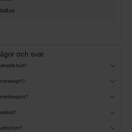
budi.se
rågor och svar
manuella bud?
rviceavgift?
ervationspris?
maxbud?
budmotorn?