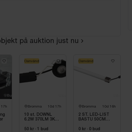
bjekt på auktion just nu
Oanvänd
Oanvänd
 17h
Bromma
10d 17h
Bromma
10d 16h
ing
10 st. DOWNL
2 ST. LED-LIST
er
6.2W 370LM 3K
BASTU 50CM
RUND SV, LUNA
2700K VIT,
LP
HEATLINE
50 kr
·
1
bud
0 kr
·
0
bud