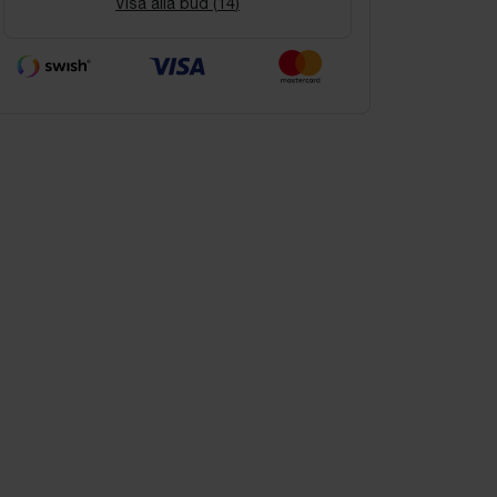
Visa alla bud (
14
)