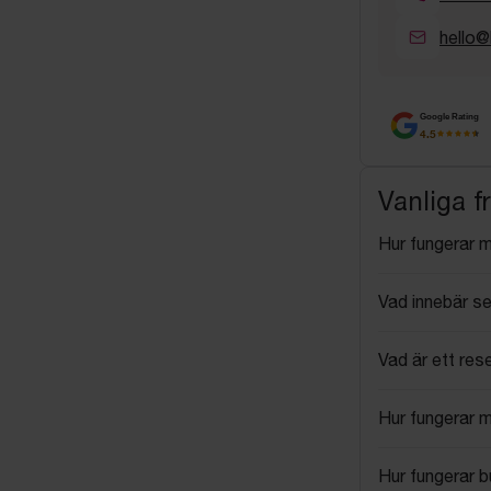
hello@
Google Rating
4.5
Vanliga f
Hur fungerar 
Vad innebär se
Vad är ett res
Hur fungerar 
Hur fungerar 