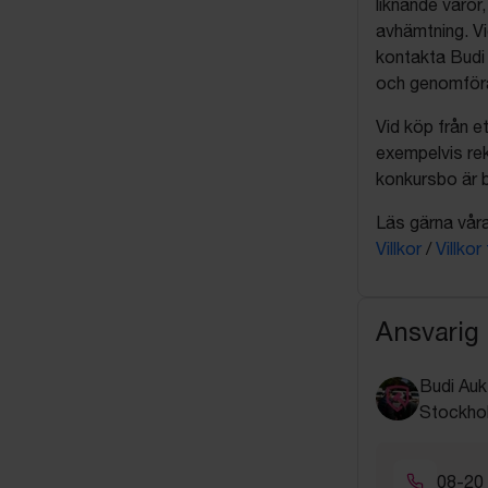
liknande varor
avhämtning. Vi
kontakta Budi 
och genomföra 
Vid köp från et
exempelvis rek
konkursbo är b
Läs gärna våra 
Villkor
/
Villkor
Ansvarig
Budi Auk
Stockho
08-20