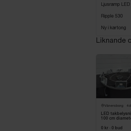
Ljusramp LED
Ripple 530
Ny i kartong
Liknande o
Vänersborg
4d
LED takbelysn
100 cm diamet
0 kr
·
0
bud