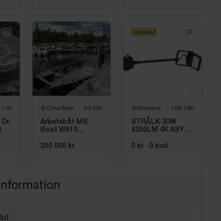
Oanvänd
 17h
Österåker
4d 22h
Bromma
10d 16h
 Dr
Arbetsbåt MS
STRÅLK 30W
t
Boat W610
4250LM 4K ASYM,
Torqeedo
SCOUT G2 XS
DeepBlue 50R 50
INKL 0,5M ARM
200 000 kr
0 kr
·
0
bud
kW -2024 | Elbåt |
6,00 meter
information
lut