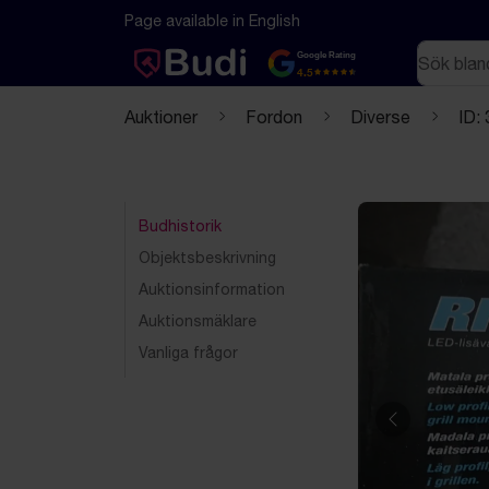
Hoppa till innehåll
Textbaserad (markdown) version av denna sida
Page available in English
Sök
Google Rating
4.5
Auktioner
Fordon
Diverse
ID:
Budhistorik
Objektsbeskrivning
Auktionsinformation
Auktionsmäklare
Vanliga frågor
Föregående