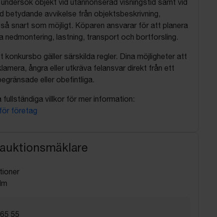
, undersök objekt vid utannonserad visningstid samt vid
d betydande avvikelse från objektsbeskrivning,
så snart som möjligt. Köparen ansvarar för att planera
nedmontering, lastning, transport och bortforsling.
t konkursbo gäller särskilda regler. Dina möjligheter att
lamera, ångra eller utkräva felansvar direkt från ett
egränsade eller obefintliga.
fullständiga villkor för mer information:
 för företag
 auktionsmäklare
tioner
lm
 65 55