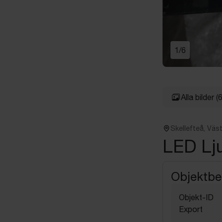
1
/
6
Alla bilder
(6
Skellefteå, Väs
LED Lj
Objektbe
Objekt-ID
Export