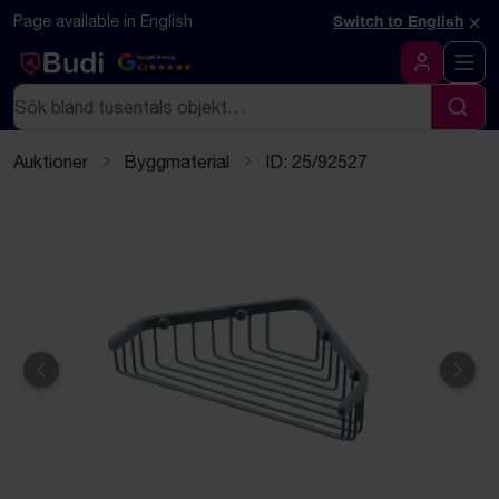
Hoppa till innehåll
Textbaserad (markdown) version av denna sida
×
Page available in English
Switch to English
Google Rating
4.5
Logga in
Sök
Sök
Auktioner
Byggmaterial
ID: 25/92527
Föregående
Näst