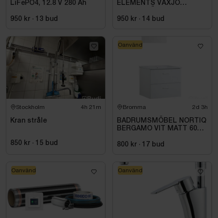
LiFePO4, 12.8 V 280 Ah
ELEMENTS VÄXJÖ
M10X21 HÖGER ANTRACIT
950 kr
·
13
bud
950 kr
·
14
bud
Oanvänd
Stockholm
4h 21m
Bromma
2d 3h
Kran stråle
BADRUMSMÖBEL NORTIQ
BERGAMO VIT MATT 60
CM
850 kr
·
15
bud
800 kr
·
17
bud
Oanvänd
Oanvänd