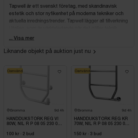
Tapwell är ett svenskt företag, med skandinavisk
estetik och stor nyfikenhet på moderna tekniker och
aktuella inredningstrender. Tapwell lägger all tillverkning
i Italien, som är världsledande när det gäller teknik,
material och design. Tillsammans med Tapwells stora
... Visa mer
kännedom om svenska byggnormer,
installationsmetoder och konsumentönskemål – och
Liknande objekt på auktion just nu
deras förmåga att översätta dessa i tydliga
kravspecifikationer – kan resultatet bara bli ett: hög
Oanvänd
Oanvänd
kvalitet och innovativ design till bra priser.
Bromma
9d 4h
Bromma
9d 4h
HANDDUKSTORK REG VI
HANDDUKSTORK REG KR
80W, NIL R P 08 05 230 01 1
70W, NIL R P 08 05 230 01
W
1C
100 kr
·
2
bud
150 kr
·
3
bud