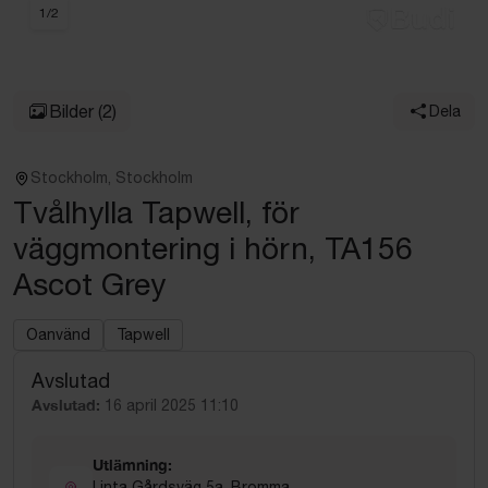
1
/
2
Bilder
(2)
Dela
Stockholm, Stockholm
Tvålhylla Tapwell, för
väggmontering i hörn, TA156
Ascot Grey
Oanvänd
Tapwell
Avslutad
Avslutad:
16 april 2025 11:10
Utlämning:
Linta Gårdsväg 5a, Bromma