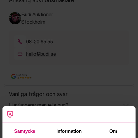
Ansvarig auktionsmäklare
Budi Auktioner
Stockholm
08-20 65 55
hello@budi.se
Google Rating
4.5
Vanliga frågor och svar
Hur fungerar manuella bud?
Vad innebär serviceavgift?
Samtycke
Information
Om
Vad är ett reservationspris?