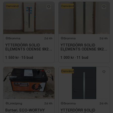
Oanvänd
Oanvänd
Bromma
2d 4h
Bromma
2d 4h
YTTERDÖRR SOLID
YTTERDÖRR SOLID
ELEMENTS ODENSE 9X20
ELEMENTS ODENSE 9X21
HÖGER VIT
HÖGER VIT
1 550 kr
·
15
bud
1 000 kr
·
11
bud
Oanvänd
Linköping
2d 4h
Bromma
2d 4h
Batteri, ECO-WORTHY
YTTERDÖRR SOLID