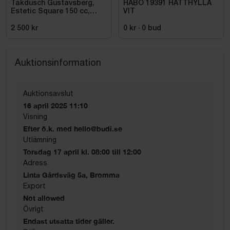
Takdusch Gustavsberg,
HABO 19391 HATTHYLLA
Estetic Square 150 cc,
VIT
mattsvart
2 500 kr
0 kr
·
0
bud
Auktionsinformation
Auktionsavslut
16 april 2025 11:10
Visning
Efter ö.k. med hello@budi.se
Utlämning
Torsdag 17 april kl. 08:00 till 12:00
Adress
Linta Gårdsväg 5a, Bromma
Export
Not allowed
Övrigt
Endast utsatta tider gäller.