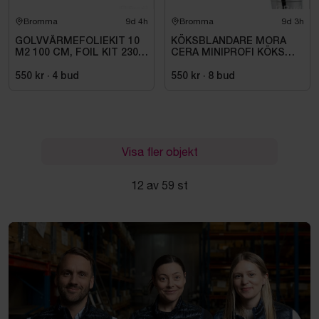
Bromma
9d 4h
Bromma
9d 3h
GOLVVÄRMEFOLIEKIT 10
KÖKSBLANDARE MORA
M2 100 CM, FOIL KIT 230
CERA MINIPROFI KÖKS
V. 1 M
BL., MED H-DUSCH, R10
242301
550 kr
·
4
bud
550 kr
·
8
bud
Visa fler objekt
12 av 59 st