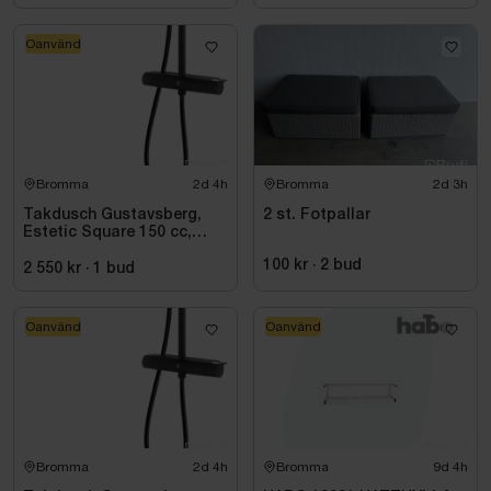
Oanvänd
Bromma
2d 4h
Bromma
2d 3h
Takdusch Gustavsberg,
2 st. Fotpallar
Estetic Square 150 cc,
mattsvart
100 kr
·
2
bud
2 550 kr
·
1
bud
Oanvänd
Oanvänd
Bromma
2d 4h
Bromma
9d 4h