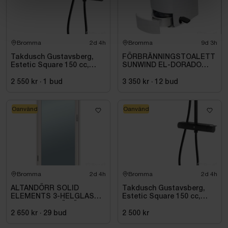
Bromma
2d 4h
Bromma
9d 3h
Takdusch Gustavsberg,
FÖRBRÄNNINGSTOALETT
Estetic Square 150 cc,
SUNWIND EL-DORADO
mattsvart
PLUS
2 550 kr
·
1
bud
3 350 kr
·
12
bud
Oanvänd
Oanvänd
Bromma
2d 4h
Bromma
2d 4h
ALTANDÖRR SOLID
Takdusch Gustavsberg,
ELEMENTS 3-HELGLAS
Estetic Square 150 cc,
VHED 9X21 TRÄ VÄNSTER
mattsvart
2 650 kr
·
29
bud
2 500 kr