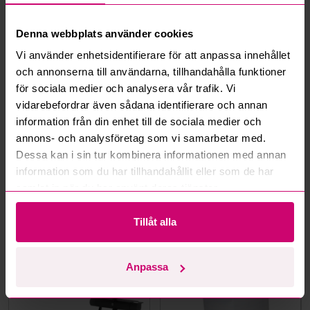
Denna webbplats använder cookies
Hur fungerar maxbud?
Vi använder enhetsidentifierare för att anpassa innehållet
och annonserna till användarna, tillhandahålla funktioner
Hur fungerar budmotorn?
för sociala medier och analysera vår trafik. Vi
vidarebefordrar även sådana identifierare och annan
Kan jag ångra ett bud?
information från din enhet till de sociala medier och
annons- och analysföretag som vi samarbetar med.
Kan ni frakta mina vunna objekt?
Dessa kan i sin tur kombinera informationen med annan
information som du har tillhandahållit eller som de har
Läs fler frågor och svar
samlat in när du har använt deras tjänster.
Tillåt alla
Mer från samma kategori
Anpassa
Oanvänd
Oanvänd