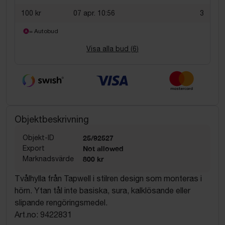
100 kr
07 apr. 10:56
3
= Autobud
Visa alla bud (
6
)
Objektbeskrivning
Objekt-ID
25/92527
Export
Not allowed
Marknadsvärde
800 kr
Tvålhylla från Tapwell i stilren design som monteras i
hörn. Ytan tål inte basiska, sura, kalklösande eller
slipande rengöringsmedel.
Art.no: 9422831