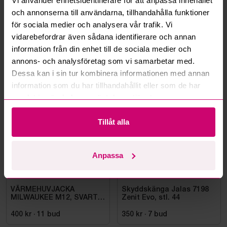
Vi använder enhetsidentifierare för att anpassa innehållet
och annonserna till användarna, tillhandahålla funktioner
Kan ni frakta mina vunna objekt?
för sociala medier och analysera vår trafik. Vi
vidarebefordrar även sådana identifierare och annan
Läs fler frågor och svar
information från din enhet till de sociala medier och
annons- och analysföretag som vi samarbetar med.
Dessa kan i sin tur kombinera informationen med annan
Mer från samma kategori
information som du har tillhandahållit eller som de har
samlat in när du har använt deras tjänster.
Oanvänd
Oanvänd
Tillåt alla
Anpassa
Bromma
11d 15h
Bromma
11d 13h
VÄRMEHUVJACKA
Skyddskänga Jalas 7198
MILWAUKEE M12, SVART
Zenit Evo, stl. 44
HHBL4-0. STL M
400 kr
·
11
bud
350 kr
·
7
bud