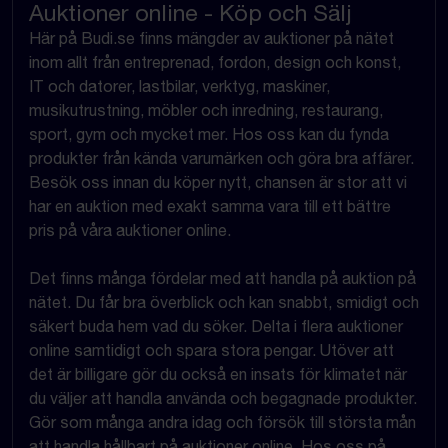
Auktioner online - Köp och Sälj
Här på Budi.se finns mängder av auktioner på nätet
inom allt från entreprenad, fordon, design och konst,
IT och datorer, lastbilar, verktyg, maskiner,
musikutrustning, möbler och inredning, restaurang,
sport, gym och mycket mer. Hos oss kan du fynda
produkter från kända varumärken och göra bra affärer.
Besök oss innan du köper nytt, chansen är stor att vi
har en auktion med exakt samma vara till ett bättre
pris på våra auktioner online.
Det finns många fördelar med att handla på auktion på
nätet. Du får bra överblick och kan snabbt, smidigt och
säkert buda hem vad du söker. Delta i flera auktioner
online samtidigt och spara stora pengar. Utöver att
det är billigare gör du också en insats för klimatet när
du väljer att handla använda och begagnade produkter.
Gör som många andra idag och försök till största mån
att handla hållbart på auktioner online. Hos oss på