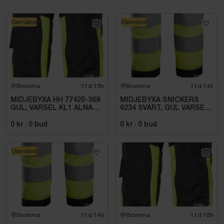
Oanvänd
Oanvänd
Bromma
11d 15h
Bromma
11d 14h
MIDJEBYXA HH 77420-369
MIDJEBYXA SNICKERS
GUL, VARSEL KL1 ALNA
6234 SVART, GUL VARSEL
2.0. STL C46
HF KL1. STL. 252
0 kr
·
0
bud
0 kr
·
0
bud
Oanvänd
Bromma
11d 14h
Bromma
11d 15h