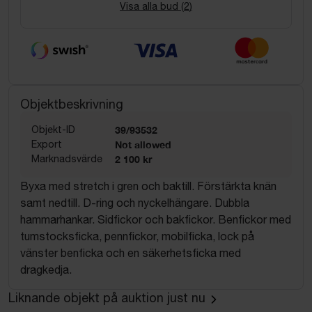
Visa alla bud (
2
)
Objektbeskrivning
Objekt-ID
39/93532
Export
Not allowed
Marknadsvärde
2 100 kr
Byxa med stretch i gren och baktill. Förstärkta knän
samt nedtill. D-ring och nyckelhängare. Dubbla
hammarhankar. Sidfickor och bakfickor. Benfickor med
tumstocksficka, pennfickor, mobilficka, lock på
vänster benficka och en säkerhetsficka med
dragkedja.
Liknande objekt på auktion just nu