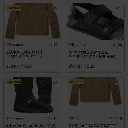
Oanvänd
Bromma
11d 14h
Bromma
11d 15h
JACKA CARHARTT
(NYA)YRKESSANDAL
106234BRN. STL S
BIRKENSTOCK MILANO,
ESD NORMAL LÄST
SVART. STL 42
350 kr
·
7
bud
250 kr
·
5
bud
Oanvänd
Oanvänd
Bromma
11d 13h
Bromma
11d 14h
Arbetsstövlar Jalas 1822,
2 ST. JACKA CARHARTT