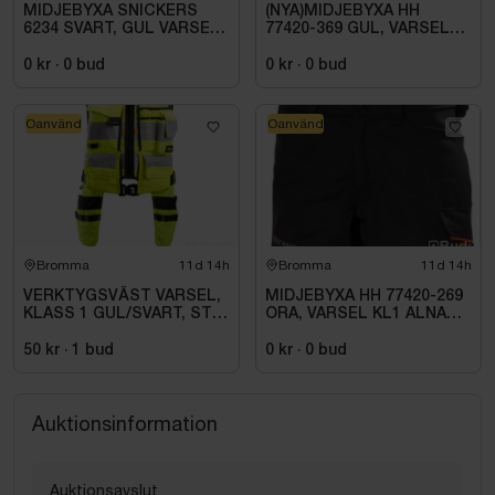
MIDJEBYXA SNICKERS
(NYA)MIDJEBYXA HH
6234 SVART, GUL VARSEL
77420-369 GUL, VARSEL
HF KL1. STL 62
KL1 ALNA 2.0. STL C54
0 kr
·
0
bud
0 kr
·
0
bud
Oanvänd
Oanvänd
Bromma
11d 14h
Bromma
11d 14h
VERKTYGSVÄST VARSEL,
MIDJEBYXA HH 77420-269
KLASS 1 GUL/SVART, STL
ORA, VARSEL KL1 ALNA
007 (XL)
2.0. STL C54
50 kr
·
1
bud
0 kr
·
0
bud
Auktionsinformation
Auktionsavslut