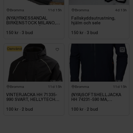
Bromma
11d 15h
Bromma
4d 13h
(NYA)YRKESSANDAL
Fallskyddsutrustning,
BIRKENSTOCK MILANO,
hjälm och sele
ESD NORMAL LÄST
SVART. STL 42
150 kr
·
3
bud
150 kr
·
3
bud
Oanvänd
Bromma
11d 15h
Bromma
11d 15h
VINTERJACKA HH 71335-
(NYA)SOFTSHELLJACKA
990 SVART, HELLYTECH
HH 74231-590 MA,
ARCTIC. STL L
KENSINGTON. STL XL
100 kr
·
2
bud
100 kr
·
2
bud