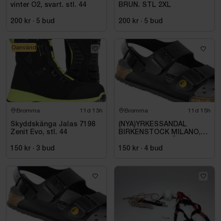
vinter O2, svart. stl. 44
BRUN. STL 2XL
200 kr
·
5
bud
200 kr
·
5
bud
Oanvänd
Bromma
11d 13h
Bromma
11d 15h
Skyddskänga Jalas 7198
(NYA)YRKESSANDAL
Zenit Evo, stl. 44
BIRKENSTOCK MILANO,
ESD NORMAL LÄST
SVART. STL 42
150 kr
·
3
bud
150 kr
·
4
bud