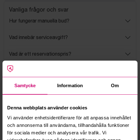
Vanliga frågor och svar
Hur fungerar manuella bud?
Vad innebär serviceavgift?
Vad är ett reservationspris?
Hur fungerar maxbud?
Samtycke
Information
Om
Hur fungerar budmotorn?
Kan jag ångra ett bud?
Denna webbplats använder cookies
Vi använder enhetsidentifierare för att anpassa innehållet
Kan ni frakta mina vunna objekt?
och annonserna till användarna, tillhandahålla funktioner
för sociala medier och analysera vår trafik. Vi
Läs fler frågor och svar