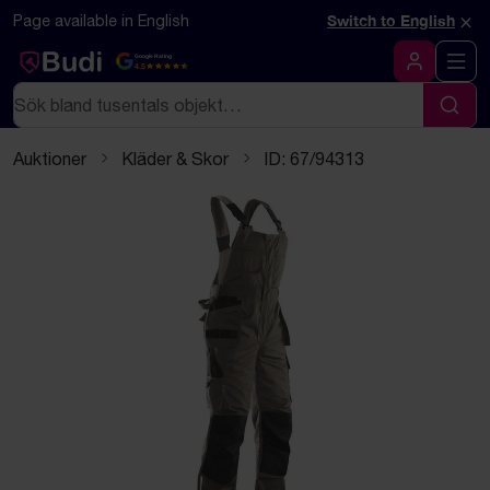
Hoppa till innehåll
Textbaserad (markdown) version av denna sida
×
Page available in English
Switch to English
Google Rating
4.5
Logga in
Sök
Sök
Auktioner
Kläder & Skor
ID: 67/94313