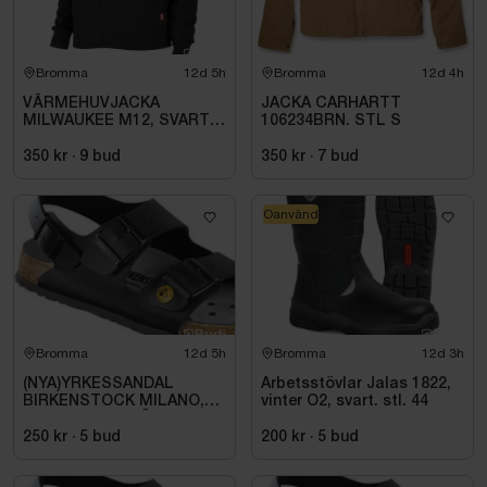
Bromma
12d 5h
Bromma
12d 4h
VÄRMEHUVJACKA
JACKA CARHARTT
MILWAUKEE M12, SVART
106234BRN. STL S
HHBL4-0. STL M
350 kr
·
9
bud
350 kr
·
7
bud
Oanvänd
Bromma
12d 5h
Bromma
12d 3h
(NYA)YRKESSANDAL
Arbetsstövlar Jalas 1822,
BIRKENSTOCK MILANO,
vinter O2, svart. stl. 44
ESD NORMAL LÄST
SVART. STL 42
250 kr
·
5
bud
200 kr
·
5
bud