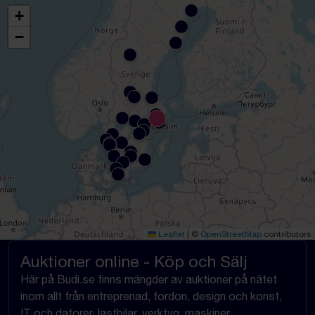
+
−
Leaflet
|
©
OpenStreetMap
contributors
Auktioner online - Köp och Sälj
Här på Budi.se finns mängder av auktioner på nätet
inom allt från entreprenad, fordon, design och konst,
IT och datorer, lastbilar, verktyg, maskiner,