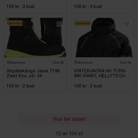
150 kr
·
3
bud
150 kr
·
3
bud
Oanvänd
Oanvänd
Bromma
12d 3h
Bromma
12d 5h
Skyddskänga Jalas 7198
VINTERJACKA HH 71335-
Zenit Evo, stl. 44
990 SVART, HELLYTECH
ARCTIC. STL L
100 kr
·
2
bud
100 kr
·
2
bud
Visa fler objekt
12 av 104 st