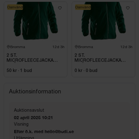
Oanvänd
Oanvänd
Bromma
12d 3h
Bromma
12d 3h
2 ST.
2 ST.
MICROFLEECEJACKA
MICROFLEECEJACKA
GRÖN JOBMAN
GRÖN JOBMAN
WORKWEAR. STL (L)
WORKWEAR. STL M
50 kr
·
1
bud
0 kr
·
0
bud
Auktionsinformation
Auktionsavslut
02 april 2025 10:21
Visning
Efter ö.k. med hello@budi.se
Utlämning