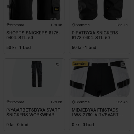
Bromma
12d 4h
Bromma
12d 4h
SHORTS SNICKERS 6175-
PIRATBYXA SNICKERS
0404. STL 50
6178-0404. STL 50
50 kr
·
1
bud
50 kr
·
1
bud
Oanvänd
Bromma
12d 5h
Bromma
12d 4h
(NYA)ARBETSBYXA SVART
MIDJEBYXA FRISTADS
SNICKERS WORKWEAR
LWS-2760, VIT\/SVART
1642. STL 100
STL. D92
0 kr
·
0
bud
0 kr
·
0
bud