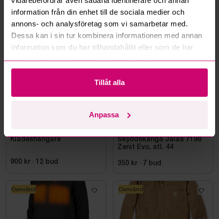
vidarebefordrar även sådana identifierare och annan
information från din enhet till de sociala medier och
annons- och analysföretag som vi samarbetar med.
Mer från samma kategori
Dessa kan i sin tur kombinera informationen med annan
information som du har tillhandahållit eller som de har
samlat in när du har använt deras tjänster.
Oanvänd
Tillåt alla
Anpassa
Stockholm
4h 25m
Bromma
12d 3h
Klädeshängare
Skyddskänga Jalas 7198
Zenit Evo, stl. 44
900 kr
·
12
bud
350 kr
·
7
bud
Oanvänd
Oanvänd