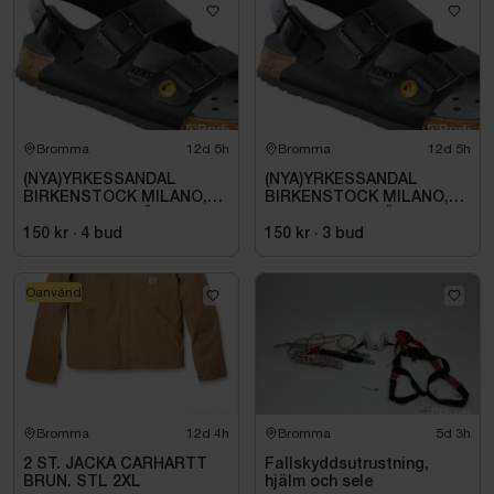
Bromma
12d 5h
Bromma
12d 5h
(NYA)YRKESSANDAL
(NYA)YRKESSANDAL
BIRKENSTOCK MILANO,
BIRKENSTOCK MILANO,
ESD NORMAL LÄST
ESD NORMAL LÄST
SVART. STL 42
SVART. STL 42
150 kr
·
4
bud
150 kr
·
3
bud
Oanvänd
Bromma
12d 4h
Bromma
5d 3h
2 ST. JACKA CARHARTT
Fallskyddsutrustning,
BRUN. STL 2XL
hjälm och sele