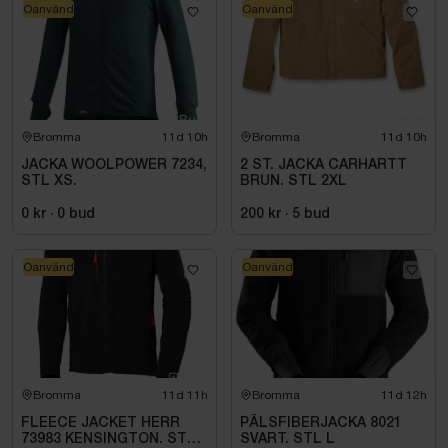
Oanvänd
Oanvänd
Bromma
11d 10h
Bromma
11d 10h
JACKA WOOLPOWER 7234,
2 ST. JACKA CARHARTT
STL XS.
BRUN. STL 2XL
0 kr
·
0
bud
200 kr
·
5
bud
Oanvänd
Oanvänd
Bromma
11d 11h
Bromma
11d 12h
FLEECE JACKET HERR
PÄLSFIBERJACKA 8021
73983 KENSINGTON. STL
SVART. STL L