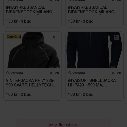
(NYA)YRKESSANDAL
(NYA)YRKESSANDAL
BIRKENSTOCK MILANO,
BIRKENSTOCK MILANO,
ESD NORMAL LÄST
ESD NORMAL LÄST
SVART. STL 42
SVART. STL 42
150 kr
·
4
bud
150 kr
·
3
bud
Oanvänd
Bromma
11d 12h
Bromma
11d 12h
VINTERJACKA HH 71335-
(NYA)SOFTSHELLJACKA
990 SVART, HELLYTECH
HH 74231-590 MA,
ARCTIC. STL L
KENSINGTON. STL XL
100 kr
·
2
bud
100 kr
·
2
bud
Visa fler objekt