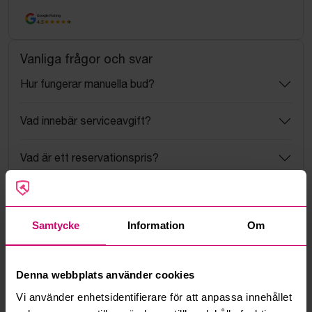
Google Rating
4.5
Vanliga frågor och svar
Hur fungerar manuella bud?
Vad innebär serviceavgift?
Vad är ett reservationspris?
Hur fungerar maxbud?
Samtycke
Information
Om
Hur fungerar budmotorn?
Kan jag ångra ett bud?
Denna webbplats använder cookies
Vi använder enhetsidentifierare för att anpassa innehållet
Kan ni frakta mina vunna objekt?