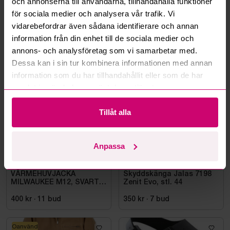
och annonserna till användarna, tillhandahålla funktioner
för sociala medier och analysera vår trafik. Vi
Läs fler frågor och svar
vidarebefordrar även sådana identifierare och annan
information från din enhet till de sociala medier och
annons- och analysföretag som vi samarbetar med.
Mer från samma kategori
Dessa kan i sin tur kombinera informationen med annan
information som du har tillhandahållit eller som de har
samlat in när du har använt deras tjänster.
Oanvänd
Oanvänd
Tillåt alla
Anpassa
Bromma
11d 12h
Bromma
11d 10h
VÄRMEHUVJACKA
Skyddskänga Jalas 7198
MILWAUKEE M12, SVART
Zenit Evo, stl. 44
HHBL4-0. STL M
400 kr
·
11
bud
350 kr
·
7
bud
Oanvänd