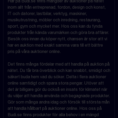
Här på Budi.se finns mängder av auktioner på nätet
inom allt från entreprenad, fordon, design och konst,
IT och datorer, lastbilar, verktyg, maskiner,
musikutrustning, möbler och inredning, restaurang,
sport, gym och mycket mer. Hos oss kan du fynda
produkter från kända varumärken och göra bra affärer.
Besök oss innan du köper nytt, chansen är stor att vi
har en auktion med exakt samma vara till ett bättre
pris på våra auktioner online.
Det finns många fördelar med att handla på auktion på
nätet. Du får bra överblick och kan snabbt, smidigt och
säkert buda hem vad du söker. Delta i flera auktioner
online samtidigt och spara stora pengar. Utöver att
det är billigare gör du också en insats för klimatet när
du väljer att handla använda och begagnade produkter.
Gör som många andra idag och försök till största mån
att handla hållbart på auktioner online. Hos oss på
Budi.se finns produkter för alla behov i en mängd