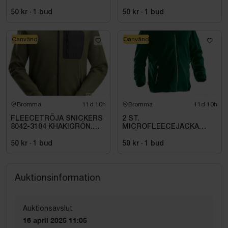
4XL
50 kr
·
1
bud
50 kr
·
1
bud
Oanvänd
Oanvänd
Bromma
11d 10h
Bromma
11d 10h
FLEECETRÖJA SNICKERS
2 ST.
8042-3104 KHAKIGRÖN.
MICROFLEECEJACKA
STL XS
GRÖN JOBMAN
WORKWEAR. STL (L)
50 kr
·
1
bud
50 kr
·
1
bud
Auktionsinformation
Auktionsavslut
16 april 2025 11:05