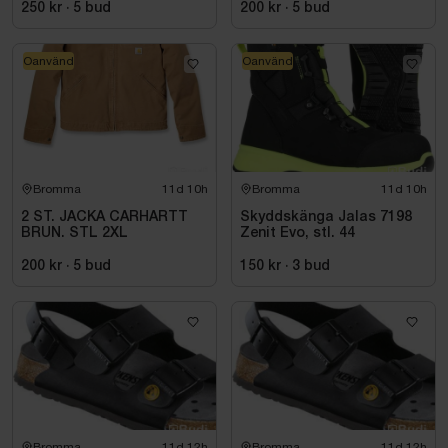
250 kr
·
5
bud
200 kr
·
5
bud
Oanvänd
Oanvänd
Bromma
11d 10h
Bromma
11d 10h
2 ST. JACKA CARHARTT
Skyddskänga Jalas 7198
BRUN. STL 2XL
Zenit Evo, stl. 44
200 kr
·
5
bud
150 kr
·
3
bud
Bromma
11d 12h
Bromma
11d 12h