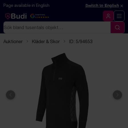
Hoppa till innehåll
Textbaserad (markdown) version av denna sida
×
Page available in English
Switch to English
Google Rating
4.5
Logga in
Sök
Sök
Auktioner
Kläder & Skor
ID: 5/94653
Föregående
Näst