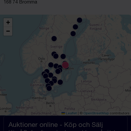
168 74 Bromma
+
−
Leaflet
|
©
OpenStreetMap
contributors
Auktioner online - Köp och Sälj