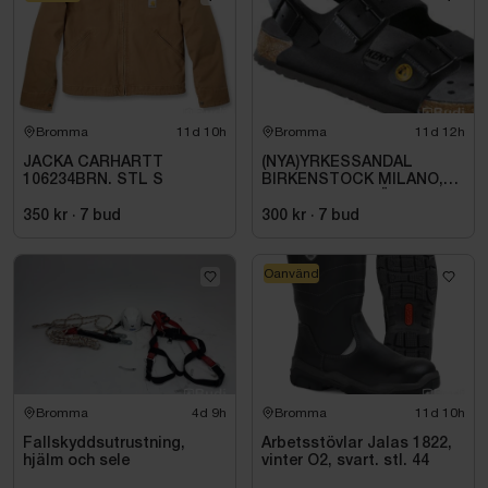
Bromma
11d 10h
Bromma
11d 12h
JACKA CARHARTT
(NYA)YRKESSANDAL
106234BRN. STL S
BIRKENSTOCK MILANO,
ESD NORMAL LÄST
SVART. STL 42
350 kr
·
7
bud
300 kr
·
7
bud
Oanvänd
Bromma
4d 9h
Bromma
11d 10h
Fallskyddsutrustning,
Arbetsstövlar Jalas 1822,
hjälm och sele
vinter O2, svart. stl. 44