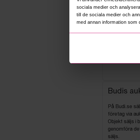
sociala medier och analysera 
till de sociala medier och a
med annan information som du 
Budis auk
På Budi.se säl
företag via auk
Objekt säljs i 
genomföra det
säljs.