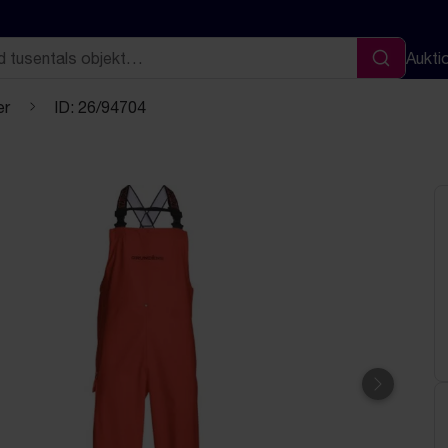
Aukti
Sök
er
ID: 26/94704
Nästa