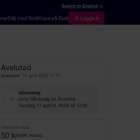
×
Switch to English
oner
Sälj med Budi
Köpa på Budi
Logga in
Logga in
Avslutad
Avslutad:
16 april 2025 11:11
Utlämning:
Linta Gårdsväg 5a, Bromma
Torsdag 17 april kl. 08:00 till 12:00
Vinnande bud
50 kr
(exkl. moms)