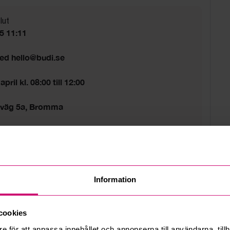
lut
25 11:11
med hello@budi.se
pril kl. 08:00 till 12:00
sväg 5a, Bromma
d
ta tider gäller.
Information
cookies
e för att anpassa innehållet och annonserna till användarna, tillh