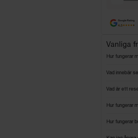
Google Rating
4.5
Vanliga f
Hur fungerar 
Vad innebär se
Vad är ett res
Hur fungerar 
Hur fungerar 
Kan jag ångra 