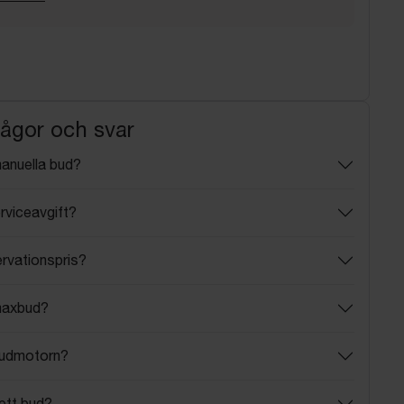
rågor och svar
manuella bud?
rviceavgift?
ervationspris?
maxbud?
budmotorn?
ett bud?