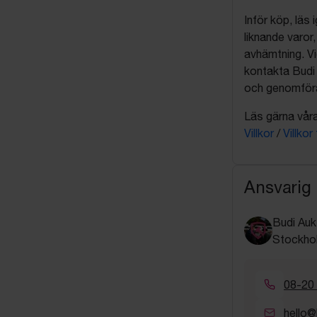
Inför köp, läs
liknande varor
avhämtning. Vi
kontakta Budi 
och genomföra 
Läs gärna våra 
Villkor
/
Villkor
Ansvarig
Budi Auk
Stockho
08-20
hello@