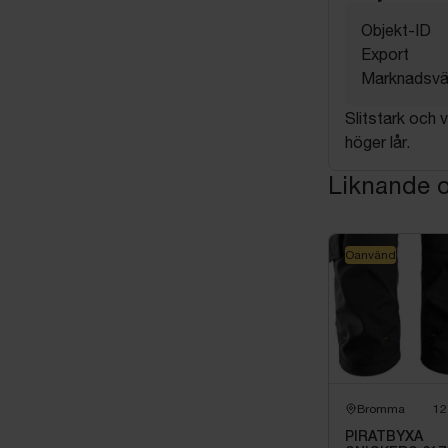
Objekt-ID
Export
Marknadsvä
Slitstark och 
höger lår.
Liknande o
Oanvänd
Bromma
12
PIRATBYXA