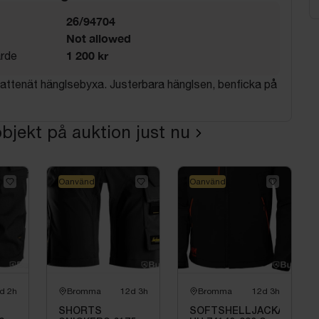
26/94704
Not allowed
1 200 kr
rde
vattenät hänglsebyxa. Justerbara hänglsen, benficka på
bjekt på auktion just nu
Oanvänd
Oanvänd
d 2h
Bromma
12d 3h
Bromma
12d 3h
SHORTS
SOFTSHELLJACKA