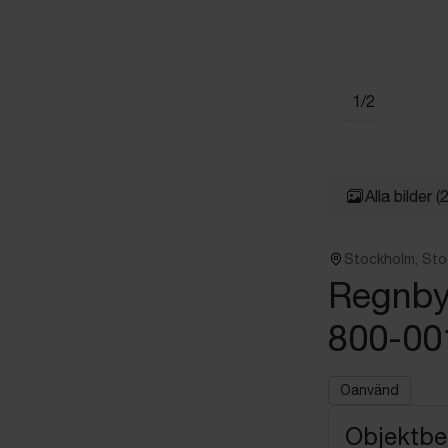
1
/
2
Alla bilder
(2
Stockholm, St
Regnb
800-001
Oanvänd
Objektbe