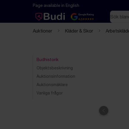
Hoppa till innehåll
Textbaserad (markdown) version av denna sida
Page available in English
Sök
Google Rating
4.5
Auktioner
Kläder & Skor
Arbetskläd
Budhistorik
Objektsbeskrivning
Auktionsinformation
Auktionsmäklare
Vanliga frågor
Föregående