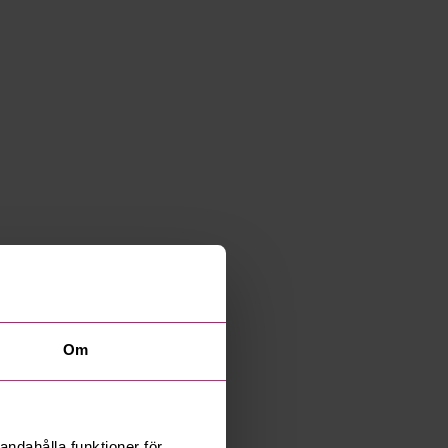
Om
andahålla funktioner för