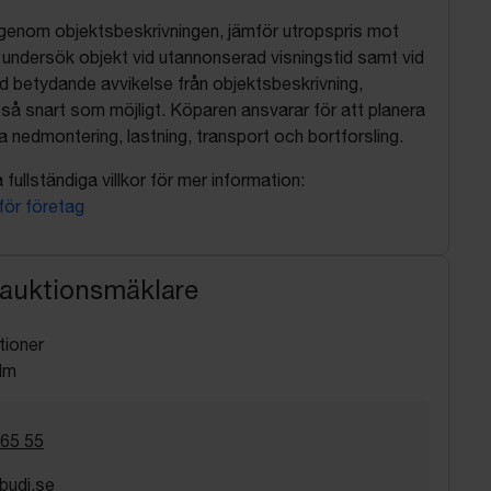
 igenom objektsbeskrivningen, jämför utropspris mot
, undersök objekt vid utannonserad visningstid samt vid
d betydande avvikelse från objektsbeskrivning,
så snart som möjligt. Köparen ansvarar för att planera
nedmontering, lastning, transport och bortforsling.
fullständiga villkor för mer information:
 för företag
 auktionsmäklare
tioner
lm
 65 55
budi.se