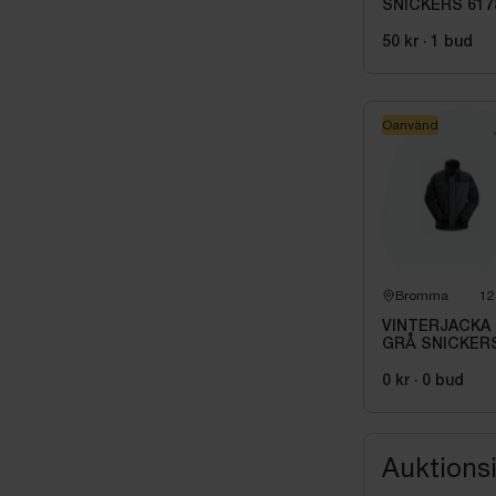
SNICKERS 617
0404. STL 50
50 kr
·
1
bud
Oanvänd
Bromma
12
VINTERJACKA
GRÅ SNICKER
WORKWEAR
SMALL 1106-
0 kr
·
0
bud
5859. STL 004 
Auktions