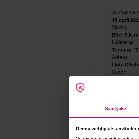
Auktionsavs
16 april 20
Visning
Efter ö.k. 
Utlämning
Torsdag 17 a
Adress
Linta Gård
Export
Not allowe
Övrigt
Endast utsat
Säljare
Samtycke
Företag
Denna webbplats använder 
Vi använder enhetsidentifierar