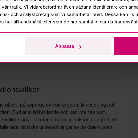
vår trafik. Vi vidarebefordrar även sådana identifierare och anna
nnons- och analysföretag som vi samarbetar med. Dessa kan i sin
har tillhandahållit eller som de har samlat in när du har använt 
Anpassa
tionsvillkor
js objekt på uppdrag av konkursbon, finansbolag och
tion. Bud är alltid bindande och kan inte tas bort.
befintligt skick och utan garanti. Vi saknar möjlighet att
aljerade tekniska undersökningar av de objekt som