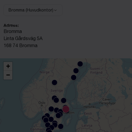
Bromma (Huvudkontor)
Välj anläggning:
Adress:
Bromma
Linta Gårdsväg 5A
168 74 Bromma
+
−