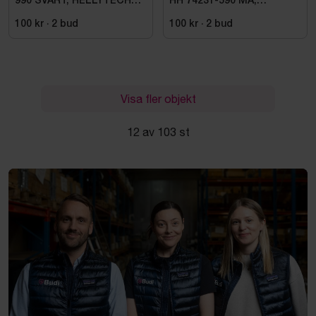
990 SVART, HELLYTECH
HH 74231-590 MA,
ARCTIC. STL L
KENSINGTON. STL XL
100 kr
·
2
bud
100 kr
·
2
bud
Visa fler objekt
12 av 103 st