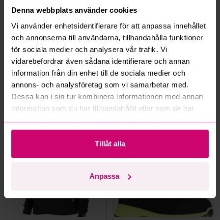
Denna webbplats använder cookies
Hur fungerar budmotorn?
Vi använder enhetsidentifierare för att anpassa innehållet
och annonserna till användarna, tillhandahålla funktioner
Kan jag ångra ett bud?
för sociala medier och analysera vår trafik. Vi
vidarebefordrar även sådana identifierare och annan
Kan ni frakta mina vunna objekt?
information från din enhet till de sociala medier och
annons- och analysföretag som vi samarbetar med.
Läs fler frågor och svar
Dessa kan i sin tur kombinera informationen med annan
information som du har tillhandahållit eller som de har
samlat in när du har använt deras tjänster.
Mer från samma kategori
Tillåt alla
Oanvänd
Oanvänd
Anpassa