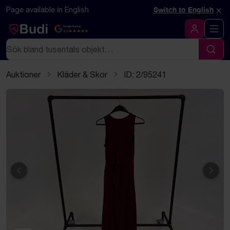
Hoppa till innehåll
Textbaserad (markdown) version av denna sida
×
Page available in English
Switch to English
Google Rating
4.5
Logga in
Sök
Sök
Auktioner
Kläder & Skor
ID: 2/95241
Föregående
Näst