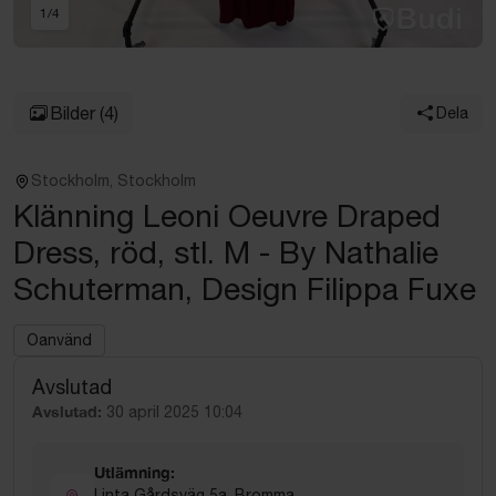
1
/
4
Bilder
(4)
Dela
Stockholm, Stockholm
Klänning Leoni Oeuvre Draped
Dress, röd, stl. M - By Nathalie
Schuterman, Design Filippa Fuxe
Oanvänd
Avslutad
Avslutad:
30 april 2025 10:04
Utlämning:
Linta Gårdsväg 5a, Bromma