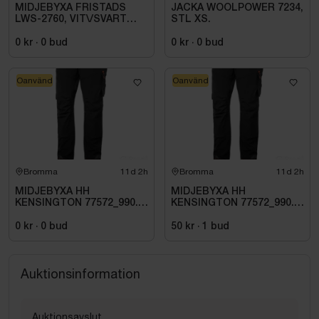
MIDJEBYXA FRISTADS
JACKA WOOLPOWER 7234,
LWS-2760, VIT\/SVART
STL XS.
STL. D92
0 kr
·
0
bud
0 kr
·
0
bud
Oanvänd
Oanvänd
Bromma
11d 2h
Bromma
11d 2h
MIDJEBYXA HH
MIDJEBYXA HH
KENSINGTON 77572_990.
KENSINGTON 77572_990.
STL C60
STL C62
0 kr
·
0
bud
50 kr
·
1
bud
Auktionsinformation
Auktionsavslut