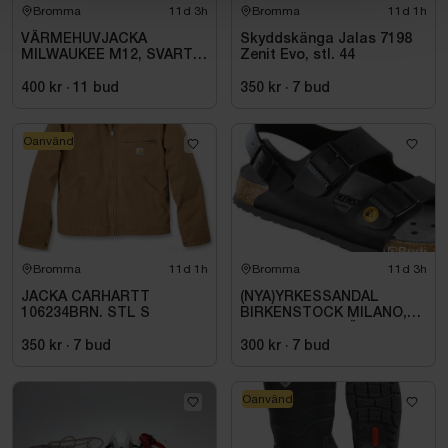
Bromma
11d 3h
Bromma
11d 1h
VÄRMEHUVJACKA
Skyddskänga Jalas 7198
MILWAUKEE M12, SVART
Zenit Evo, stl. 44
HHBL4-0. STL M
400 kr
·
11
bud
350 kr
·
7
bud
Oanvänd
Bromma
11d 1h
Bromma
11d 3h
JACKA CARHARTT
(NYA)YRKESSANDAL
106234BRN. STL S
BIRKENSTOCK MILANO,
ESD NORMAL LÄST
SVART. STL 42
350 kr
·
7
bud
300 kr
·
7
bud
Oanvänd