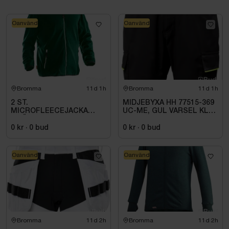
Oanvänd
Oanvänd
Bromma
11d 1h
Bromma
11d 1h
2 ST.
MIDJEBYXA HH 77515-369
MICROFLEECEJACKA
UC-ME, GUL VARSEL KL1.
GRÖN JOBMAN
STL C72
WORKWEAR. STL M
0 kr
·
0
bud
0 kr
·
0
bud
Oanvänd
Oanvänd
Bromma
11d 2h
Bromma
11d 2h