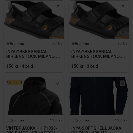
Bromma
11d 3h
Bromma
11d 3h
(NYA)YRKESSANDAL
(NYA)YRKESSANDAL
BIRKENSTOCK MILANO,
BIRKENSTOCK MILANO,
ESD NORMAL LÄST
ESD NORMAL LÄST
SVART. STL 42
SVART. STL 42
150 kr
·
4
bud
150 kr
·
3
bud
Oanvänd
Bromma
11d 3h
Bromma
11d 3h
VINTERJACKA HH 71335-
(NYA)SOFTSHELLJACKA