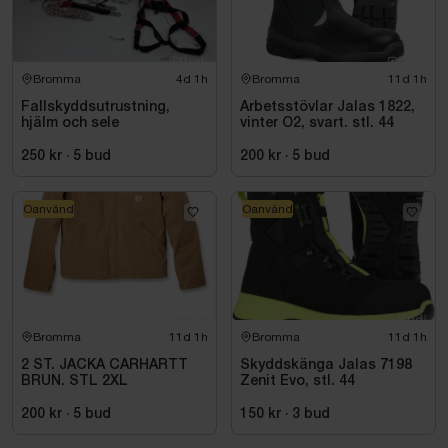
Bromma
4d 1h
Bromma
11d 1h
Fallskyddsutrustning,
Arbetsstövlar Jalas 1822,
hjälm och sele
vinter O2, svart. stl. 44
250 kr
·
5
bud
200 kr
·
5
bud
Oanvänd
Oanvänd
Bromma
11d 1h
Bromma
11d 1h
2 ST. JACKA CARHARTT
Skyddskänga Jalas 7198
BRUN. STL 2XL
Zenit Evo, stl. 44
200 kr
·
5
bud
150 kr
·
3
bud