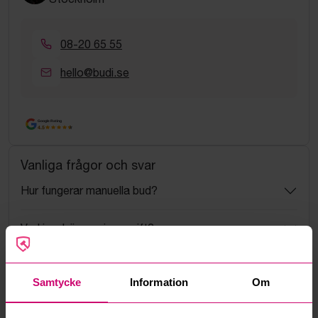
08-20 65 55
hello@budi.se
Google Rating
4.5
Vanliga frågor och svar
Hur fungerar manuella bud?
Vad innebär serviceavgift?
Vad är ett reservationspris?
Samtycke
Information
Om
Hur fungerar maxbud?