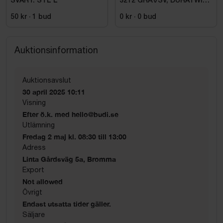
SVART. STL L
3212 GRÅ\/SV, DURATWILL
HF. STL 108
50 kr
·
1
bud
0 kr
·
0
bud
Auktionsinformation
Auktionsavslut
30 april 2025 10:11
Visning
Efter ö.k. med hello@budi.se
Utlämning
Fredag 2 maj kl. 08:30 till 13:00
Adress
Linta Gårdsväg 5a, Bromma
Export
Not allowed
Övrigt
Endast utsatta tider gäller.
Säljare