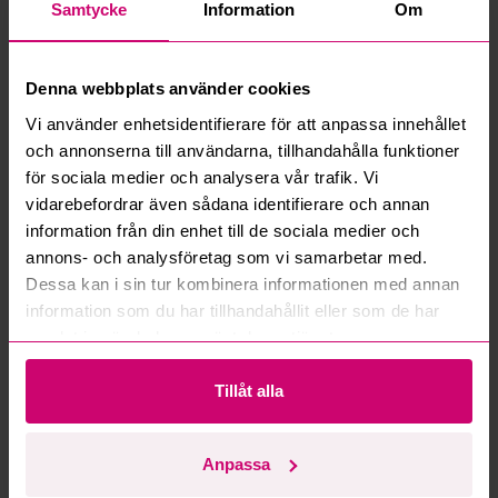
Samtycke
Information
Om
Vad innebär serviceavgift?
Denna webbplats använder cookies
Vad är ett reservationspris?
Vi använder enhetsidentifierare för att anpassa innehållet
och annonserna till användarna, tillhandahålla funktioner
Hur fungerar maxbud?
för sociala medier och analysera vår trafik. Vi
vidarebefordrar även sådana identifierare och annan
Hur fungerar budmotorn?
information från din enhet till de sociala medier och
annons- och analysföretag som vi samarbetar med.
Kan jag ångra ett bud?
Dessa kan i sin tur kombinera informationen med annan
information som du har tillhandahållit eller som de har
Kan ni frakta mina vunna objekt?
samlat in när du har använt deras tjänster.
Läs fler frågor och svar
Tillåt alla
Anpassa
Mer från samma kategori