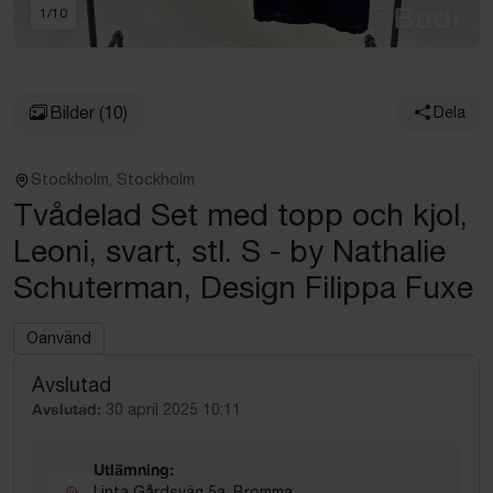
1
/
10
Bilder
(10)
Dela
Stockholm, Stockholm
Tvådelad Set med topp och kjol,
Leoni, svart, stl. S - by Nathalie
Schuterman, Design Filippa Fuxe
Oanvänd
Avslutad
Avslutad:
30 april 2025 10:11
Utlämning:
Linta Gårdsväg 5a, Bromma