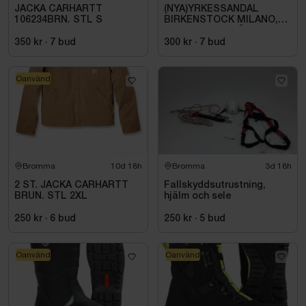
JACKA CARHARTT
(NYA)YRKESSANDAL
106234BRN. STL S
BIRKENSTOCK MILANO,
ESD NORMAL LÄST
SVART. STL 42
350 kr
·
7
bud
300 kr
·
7
bud
Oanvänd
Bromma
10d 18h
Bromma
3d 18h
2 ST. JACKA CARHARTT
Fallskyddsutrustning,
BRUN. STL 2XL
hjälm och sele
250 kr
·
6
bud
250 kr
·
5
bud
Oanvänd
Oanvänd