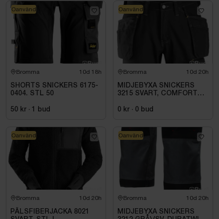
Oanvänd
Oanvänd
Bromma
10d 18h
Bromma
10d 20h
SHORTS SNICKERS 6175-
MIDJEBYXA SNICKERS
0404. STL 50
3215 SVART, COMFORT
COTTON HF. STL 112
50 kr
·
1
bud
0 kr
·
0
bud
Oanvänd
Oanvänd
Bromma
10d 20h
Bromma
10d 20h
PÄLSFIBERJACKA 8021
MIDJEBYXA SNICKERS