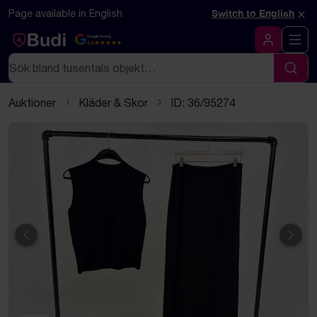
Hoppa till innehåll
Textbaserad (markdown) version av denna sida
×
Page available in English
Switch to English
Google Rating
4.5
Logga in
Sök
Sök
Auktioner
Kläder & Skor
ID: 36/95274
Föregående
Näst