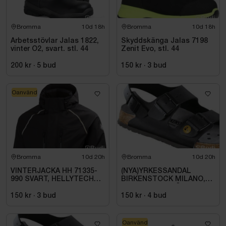
Bromma
10d 18h
Bromma
10d 18h
Arbetsstövlar Jalas 1822,
Skyddskänga Jalas 7198
vinter O2, svart. stl. 44
Zenit Evo, stl. 44
200 kr
·
5
bud
150 kr
·
3
bud
Oanvänd
Bromma
10d 20h
Bromma
10d 20h
VINTERJACKA HH 71335-
(NYA)YRKESSANDAL
990 SVART, HELLYTECH
BIRKENSTOCK MILANO,
ARCTIC. STL L
ESD NORMAL LÄST
SVART. STL 42
150 kr
·
3
bud
150 kr
·
4
bud
Oanvänd