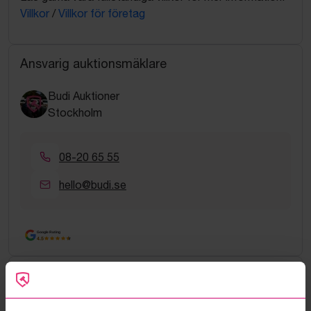
Villkor
/
Villkor för företag
Ansvarig auktionsmäklare
Budi Auktioner
Stockholm
08-20 65 55
hello@budi.se
Google Rating
4.5
Vanliga frågor och svar
Hur fungerar manuella bud?