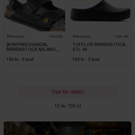
Bromma
10d 20h
Bromma
10d 18h
(NYA)YRKESSANDAL
TOFFLOR BIRKENSTOCK.
BIRKENSTOCK MILANO,
STL 46
ESD NORMAL LÄST
SVART. STL 42
150 kr
·
3
bud
150 kr
·
3
bud
Visa fler objekt
12 av 103 st