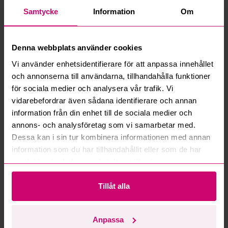
Vad innebär serviceavgift?
Samtycke
Information
Om
Vad är ett reservationspris?
Denna webbplats använder cookies
Hur fungerar maxbud?
Vi använder enhetsidentifierare för att anpassa innehållet
och annonserna till användarna, tillhandahålla funktioner
för sociala medier och analysera vår trafik. Vi
Hur fungerar budmotorn?
vidarebefordrar även sådana identifierare och annan
information från din enhet till de sociala medier och
Kan jag ångra ett bud?
annons- och analysföretag som vi samarbetar med.
Dessa kan i sin tur kombinera informationen med annan
Kan ni frakta mina vunna objekt?
information som du har tillhandahållit eller som de har
samlat in när du har använt deras tjänster.
Läs fler frågor och svar
Tillåt alla
Mer från samma kategori
Anpassa