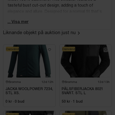
tasteful bust cut-out design, adding a touch of
elegance and allure. Designed for a normal fit that's
slightly snug, this sweater provides both comfort and
... Visa mer
style. The crewneck design ensures a classic and
timeless look, while the fully fashioned finishings
Liknande objekt på auktion just nu
guarantee high-quality craftsmanship and durability.
Oanvänd
Oanvänd
Bromma
12d 12h
Bromma
12d 13h
JACKA WOOLPOWER 7234,
PÄLSFIBERJACKA 8021
STL XS.
SVART. STL L
0 kr
·
0
bud
50 kr
·
1
bud