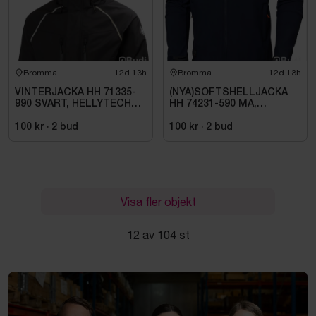
Bromma
12d 13h
Bromma
12d 13h
VINTERJACKA HH 71335-
(NYA)SOFTSHELLJACKA
990 SVART, HELLYTECH
HH 74231-590 MA,
ARCTIC. STL L
KENSINGTON. STL XL
100 kr
·
2
bud
100 kr
·
2
bud
Visa fler objekt
12 av 104 st