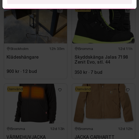
Oanvänd
Stockholm
12h 35m
Bromma
12d 11h
Klädeshängare
Skyddskänga Jalas 7198
Zenit Evo, stl. 44
900 kr
·
12
bud
350 kr
·
7
bud
Oanvänd
Oanvänd
Bromma
12d 13h
Bromma
12d 12h
VÄRMEHUVJACKA
JACKA CARHARTT