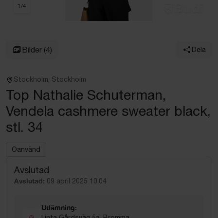
1
/
4
Bilder
(4)
Dela
Stockholm, Stockholm
Top Nathalie Schuterman,
Vendela cashmere sweater black,
stl. 34
Oanvänd
Avslutad
Avslutad:
09 april 2025 10:04
Utlämning:
Linta Gårdsväg 5a, Bromma