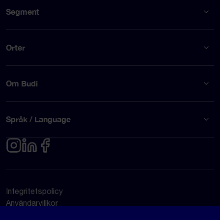
Segment
Orter
Om Budi
Språk / Language
Integritetspolicy
Användarvillkor
© Budi AB 2026