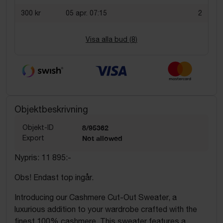
300 kr
05 apr. 07:15
2
Visa alla bud (
8
)
Objektbeskrivning
Objekt-ID
8/95362
Export
Not allowed
Nypris: 11 895:-
Obs! Endast top ingår.
Introducing our Cashmere Cut-Out Sweater, a
luxurious addition to your wardrobe crafted with the
finest 100% cashmere. This sweater features a