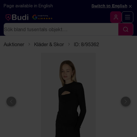
Hoppa till innehåll
Textbaserad (markdown) version av denna sida
×
Page available in English
Switch to English
Google Rating
4.5
Logga in
Sök
Sök
Auktioner
Kläder & Skor
ID: 8/95362
Föregående
Näst