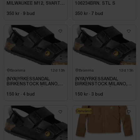
MILWAUKEE M12, SVART
106234BRN. STL S
HHBL4-0. STL M
350 kr
·
9
bud
350 kr
·
7
bud
Bromma
12d 13h
Bromma
12d 13h
(NYA)YRKESSANDAL
(NYA)YRKESSANDAL
BIRKENSTOCK MILANO,
BIRKENSTOCK MILANO,
ESD NORMAL LÄST
ESD NORMAL LÄST
SVART. STL 42
SVART. STL 42
150 kr
·
4
bud
150 kr
·
3
bud
Oanvänd