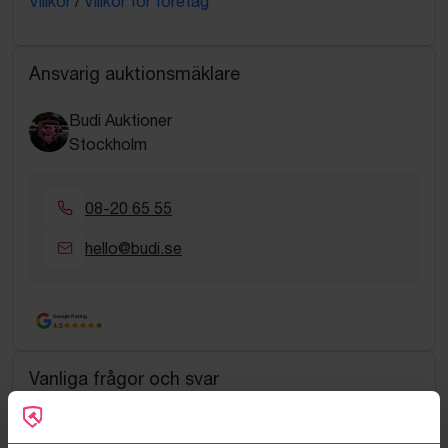
Villkor
/
Villkor för företag
Ansvarig auktionsmäklare
Budi Auktioner
Stockholm
08-20 65 55
hello@budi.se
Google Rating
4.5
Vanliga frågor och svar
Hur fungerar manuella bud?