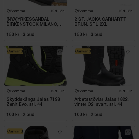
Bromma
12d 13h
Bromma
12d 12h
(NYA)YRKESSANDAL
2 ST. JACKA CARHARTT
BIRKENSTOCK MILANO,
BRUN. STL 2XL
ESD NORMAL LÄST
SVART. STL 42
150 kr
·
3
bud
150 kr
·
3
bud
Oanvänd
Oanvänd
Bromma
12d 11h
Bromma
12d 11h
Skyddskänga Jalas 7198
Arbetsstövlar Jalas 1822,
Zenit Evo, stl. 44
vinter O2, svart. stl. 44
100 kr
·
2
bud
100 kr
·
2
bud
Oanvänd