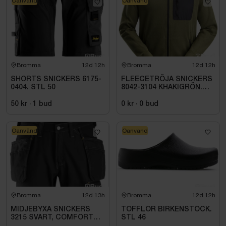
Oanvänd
Oanvänd
Bromma
12d 12h
Bromma
12d 12h
SHORTS SNICKERS 6175-
FLEECETRÖJA SNICKERS
0404. STL 50
8042-3104 KHAKIGRÖN.
STL XS
50 kr
·
1
bud
0 kr
·
0
bud
Oanvänd
Oanvänd
Bromma
12d 13h
Bromma
12d 12h
MIDJEBYXA SNICKERS
TOFFLOR BIRKENSTOCK.
3215 SVART, COMFORT
STL 46
COTTON HF .STL 108