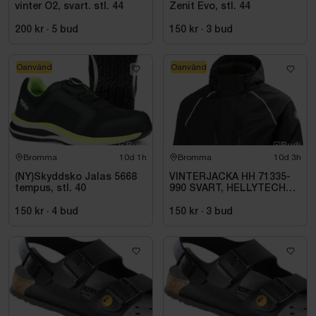
vinter O2, svart. stl. 44
Zenit Evo, stl. 44
200 kr
·
5
bud
150 kr
·
3
bud
Oanvänd
Oanvänd
Bromma
10d 1h
Bromma
10d 3h
(NY)Skyddsko Jalas 5668
VINTERJACKA HH 71335-
tempus, stl. 40
990 SVART, HELLYTECH
ARCTIC. STL L
150 kr
·
4
bud
150 kr
·
3
bud