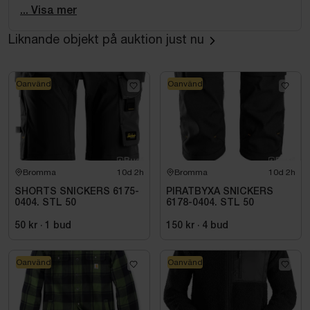
... Visa mer
Liknande objekt på auktion just nu
Oanvänd
Oanvänd
Bromma
10d 2h
Bromma
10d 2h
SHORTS SNICKERS 6175-
PIRATBYXA SNICKERS
0404. STL 50
6178-0404. STL 50
50 kr
·
1
bud
150 kr
·
4
bud
Oanvänd
Oanvänd