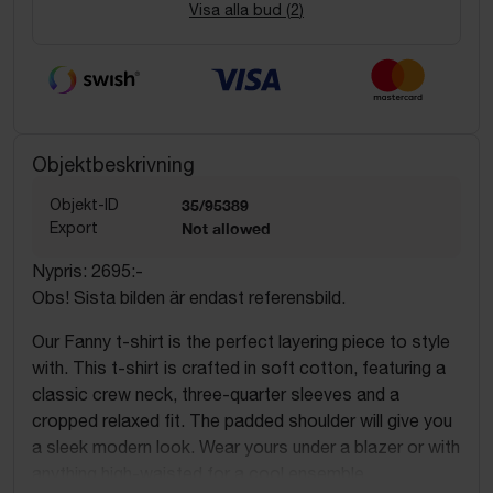
Visa alla bud (
2
)
Objektbeskrivning
Objekt-ID
35/95389
Export
Not allowed
Nypris: 2695:-
Obs! Sista bilden är endast referensbild.
Our Fanny t-shirt is the perfect layering piece to style
with. This t-shirt is crafted in soft cotton, featuring a
classic crew neck, three-quarter sleeves and a
cropped relaxed fit. The padded shoulder will give you
a sleek modern look. Wear yours under a blazer or with
anything high-waisted for a cool ensemble.