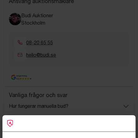
Ansvarig auktionsmäklare
Budi Auktioner
Stockholm
08-20 65 55
hello@budi.se
Google Rating
4.5
Vanliga frågor och svar
Hur fungerar manuella bud?
Vad innebär serviceavgift?