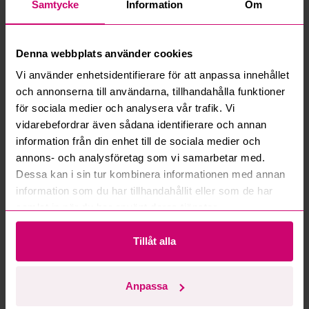
Vad är ett reservationspris?
Samtycke
Information
Om
Hur fungerar maxbud?
Denna webbplats använder cookies
Hur fungerar budmotorn?
Vi använder enhetsidentifierare för att anpassa innehållet
och annonserna till användarna, tillhandahålla funktioner
för sociala medier och analysera vår trafik. Vi
Kan jag ångra ett bud?
vidarebefordrar även sådana identifierare och annan
information från din enhet till de sociala medier och
Kan ni frakta mina vunna objekt?
annons- och analysföretag som vi samarbetar med.
Dessa kan i sin tur kombinera informationen med annan
Läs fler frågor och svar
information som du har tillhandahållit eller som de har
samlat in när du har använt deras tjänster.
Mer från samma kategori
Tillåt alla
Oanvänd
Oanvänd
Anpassa