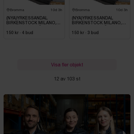
Bromma
10d 3h
Bromma
10d 3h
(NYA)YRKESSANDAL
(NYA)YRKESSANDAL
BIRKENSTOCK MILANO,
BIRKENSTOCK MILANO,
ESD NORMAL LÄST
ESD NORMAL LÄST
SVART. STL 42
SVART. STL 42
150 kr
·
4
bud
150 kr
·
3
bud
Visa fler objekt
12 av 103 st