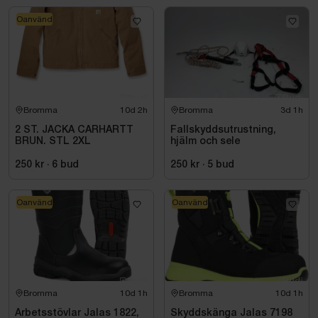
Oanvänd
Bromma
10d 2h
Bromma
3d 1h
2 ST. JACKA CARHARTT
Fallskyddsutrustning,
BRUN. STL 2XL
hjälm och sele
250 kr
·
6
bud
250 kr
·
5
bud
Oanvänd
Oanvänd
Bromma
10d 1h
Bromma
10d 1h
Arbetsstövlar Jalas 1822,
Skyddskänga Jalas 7198