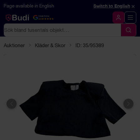
Hoppa till innehåll
Textbaserad (markdown) version av denna sida
×
Page available in English
Switch to English
Google Rating
4.5
Logga in
Sök
Sök
Auktioner
Kläder & Skor
ID: 35/95389
Föregående
Näst