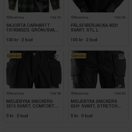
Bromma
10d 2h
Bromma
10d 3h
SKJORTA CARHARTT
PÄLSFIBERJACKA 8021
101939GD3, GRÖN\/SVART
SVART. STL L
STL. S
100 kr
·
2
bud
100 kr
·
2
bud
Oanvänd
Oanvänd
Bromma
10d 3h
Bromma
10d 2h
MIDJEBYXA SNICKERS
MIDJEBYXA SNICKERS
3215 SVART, COMFORT
6241 SVART, STRETCH
COTTON HF .STL 108
HANTVERK AW STL. 158
0 kr
·
0
bud
0 kr
·
0
bud