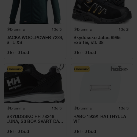
Bromma
13d 3h
Bromma
13d 2h
JACKA WOOLPOWER 7234,
Skyddssko Jalas 9995
STL XS.
Exalter, stl. 38
0 kr
·
0
bud
0 kr
·
0
bud
Oanvänd
Oanvänd
Bromma
13d 3h
Bromma
13d 3h
SKYDDSSKO HH 78248
HABO 19391 HATTHYLLA
LUNA, S3 BOA SVART DAM
VIT
STL. 38
0 kr
·
0
bud
0 kr
·
0
bud