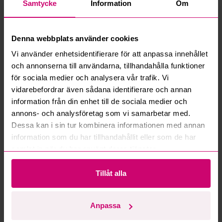
Samtycke
Information
Om
Vad är ett reservationspris?
Denna webbplats använder cookies
Hur fungerar maxbud?
Vi använder enhetsidentifierare för att anpassa innehållet
och annonserna till användarna, tillhandahålla funktioner
Hur fungerar budmotorn?
för sociala medier och analysera vår trafik. Vi
vidarebefordrar även sådana identifierare och annan
Kan jag ångra ett bud?
information från din enhet till de sociala medier och
annons- och analysföretag som vi samarbetar med.
Kan ni frakta mina vunna objekt?
Dessa kan i sin tur kombinera informationen med annan
information som du har tillhandahållit eller som de har
Läs fler frågor och svar
samlat in när du har använt deras tjänster.
Tillåt alla
Mer från samma kategori
Anpassa
Oanvänd