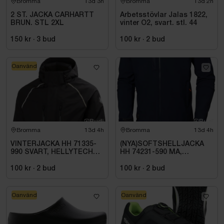
Bromma
13d 3h
Bromma
13d 2h
2 ST. JACKA CARHARTT
Arbetsstövlar Jalas 1822,
BRUN. STL 2XL
vinter O2, svart. stl. 44
150 kr
·
3
bud
100 kr
·
2
bud
Oanvänd
Bromma
13d 4h
Bromma
13d 4h
VINTERJACKA HH 71335-
(NYA)SOFTSHELLJACKA
990 SVART, HELLYTECH
HH 74231-590 MA,
ARCTIC. STL L
KENSINGTON. STL XL
100 kr
·
2
bud
100 kr
·
2
bud
Oanvänd
Oanvänd