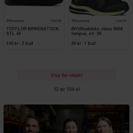
Bromma
13d 3h
Bromma
13d 2h
TOFFLOR BIRKENSTOCK.
(NY)Skyddsko Jalas 5668
STL 46
tempus, stl. 39
100 kr
·
2
bud
50 kr
·
1
bud
Visa fler objekt
12 av 104 st