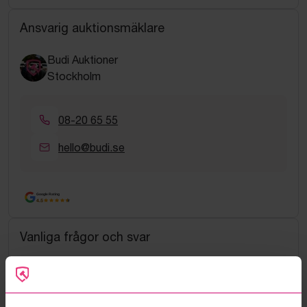
Ansvarig auktionsmäklare
Budi Auktioner
Stockholm
08-20 65 55
hello@budi.se
Google Rating
4.5
Vanliga frågor och svar
Hur fungerar manuella bud?
Vad innebär serviceavgift?