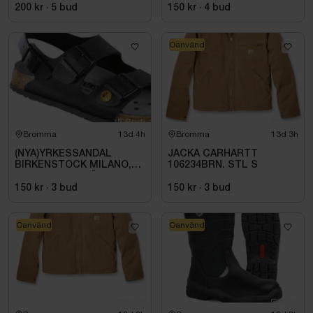
SVART. STL 42
200 kr
·
5
bud
150 kr
·
4
bud
Oanvänd
Bromma
13d 4h
Bromma
13d 3h
(NYA)YRKESSANDAL
JACKA CARHARTT
BIRKENSTOCK MILANO,
106234BRN. STL S
ESD NORMAL LÄST
SVART. STL 42
150 kr
·
3
bud
150 kr
·
3
bud
Oanvänd
Oanvänd