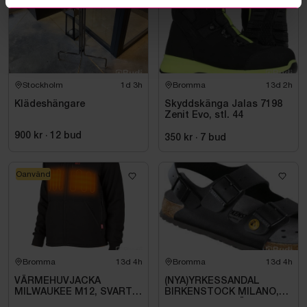
Stockholm
1d 3h
Bromma
13d 2h
Klädeshängare
Skyddskänga Jalas 7198
Zenit Evo, stl. 44
900 kr
·
12
bud
350 kr
·
7
bud
Oanvänd
Bromma
13d 4h
Bromma
13d 4h
VÄRMEHUVJACKA
(NYA)YRKESSANDAL
MILWAUKEE M12, SVART
BIRKENSTOCK MILANO,
HHBL4-0. STL M
ESD NORMAL LÄST