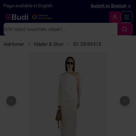
Hoppa till innehåll
Textbaserad (markdown) version av denna sida
×
Page available in English
Switch to English
Google Rating
4.5
Logga in
Sök
Sök
Auktioner
Kläder & Skor
ID: 59/95413
Föregående
Näst