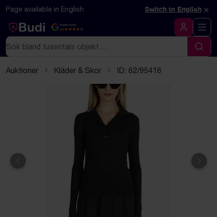
Hoppa till innehåll
Textbaserad (markdown) version av denna sida
×
Page available in English
Switch to English
Google Rating
4.5
Logga in
Sök
Sök
Auktioner
Kläder & Skor
ID: 62/95416
Föregående
Näst