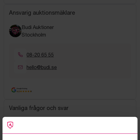
Ansvarig auktionsmäklare
Budi Auktioner
Stockholm
08-20 65 55
hello@budi.se
Google Rating
4.5
Vanliga frågor och svar
Hur fungerar manuella bud?
Vad innebär serviceavgift?