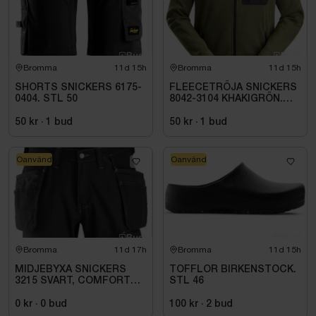
Bromma
11d 15h
Bromma
11d 15h
SHORTS SNICKERS 6175-
FLEECETRÖJA SNICKERS
0404. STL 50
8042-3104 KHAKIGRÖN.
STL XS
50 kr
·
1
bud
50 kr
·
1
bud
Oanvänd
Oanvänd
Bromma
11d 17h
Bromma
11d 15h
MIDJEBYXA SNICKERS
TOFFLOR BIRKENSTOCK.
3215 SVART, COMFORT
STL 46
COTTON HF .STL 108
0 kr
·
0
bud
100 kr
·
2
bud