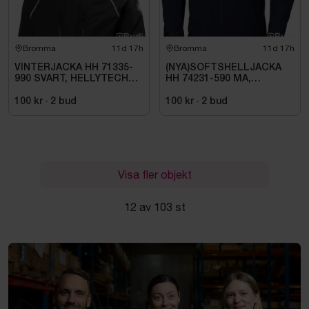
Bromma
11d 17h
Bromma
11d 17h
VINTERJACKA HH 71335-
(NYA)SOFTSHELLJACKA
990 SVART, HELLYTECH
HH 74231-590 MA,
ARCTIC. STL L
KENSINGTON. STL XL
100 kr
·
2
bud
100 kr
·
2
bud
Visa fler objekt
12 av 103 st