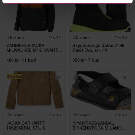
Bromma
11d 17h
Bromma
11d 15h
VÄRMEHUVJACKA
Skyddskänga Jalas 7198
MILWAUKEE M12, SVART
Zenit Evo, stl. 44
HHBL4-0. STL M
400 kr
·
11
bud
350 kr
·
7
bud
Oanvänd
Bromma
11d 15h
Bromma
11d 17h
JACKA CARHARTT
(NYA)YRKESSANDAL
106234BRN. STL S
BIRKENSTOCK MILANO,
ESD NORMAL LÄST