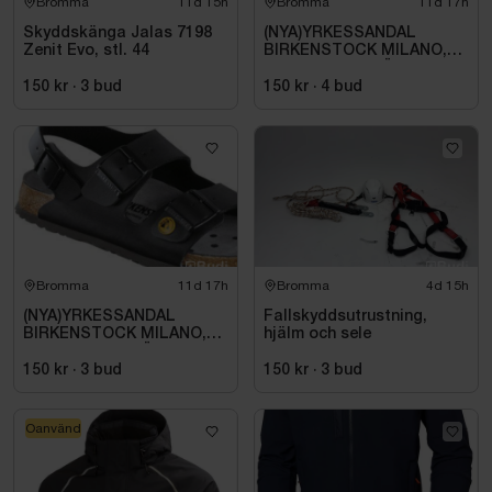
Bromma
11d 15h
Bromma
11d 17h
Skyddskänga Jalas 7198
(NYA)YRKESSANDAL
Zenit Evo, stl. 44
BIRKENSTOCK MILANO,
ESD NORMAL LÄST
SVART. STL 42
150 kr
·
3
bud
150 kr
·
4
bud
Bromma
11d 17h
Bromma
4d 15h
(NYA)YRKESSANDAL
Fallskyddsutrustning,
BIRKENSTOCK MILANO,
hjälm och sele
ESD NORMAL LÄST
SVART. STL 42
150 kr
·
3
bud
150 kr
·
3
bud
Oanvänd