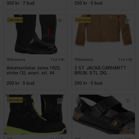
SVART. STL 42
350 kr
·
7
bud
250 kr
·
5
bud
Oanvänd
Oanvänd
Bromma
11d 15h
Bromma
11d 15h
Arbetsstövlar Jalas 1822,
2 ST. JACKA CARHARTT
vinter O2, svart. stl. 44
BRUN. STL 2XL
200 kr
·
5
bud
200 kr
·
5
bud
Oanvänd