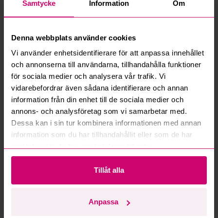
Samtycke
Information
Om
Vad är ett reservationspris?
Denna webbplats använder cookies
Hur fungerar maxbud?
Vi använder enhetsidentifierare för att anpassa innehållet
och annonserna till användarna, tillhandahålla funktioner
Hur fungerar budmotorn?
för sociala medier och analysera vår trafik. Vi
vidarebefordrar även sådana identifierare och annan
Kan jag ångra ett bud?
information från din enhet till de sociala medier och
annons- och analysföretag som vi samarbetar med.
Kan ni frakta mina vunna objekt?
Dessa kan i sin tur kombinera informationen med annan
information som du har tillhandahållit eller som de har
Läs fler frågor och svar
samlat in när du har använt deras tjänster.
Tillåt alla
Mer från samma kategori
Anpassa
Oanvänd
Oanvänd