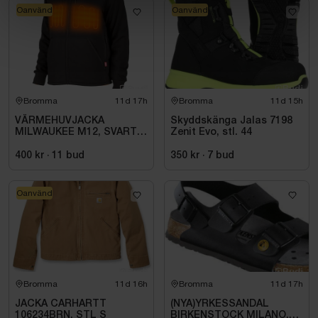
Oanvänd
Oanvänd
Bromma
11d 17h
Bromma
11d 15h
VÄRMEHUVJACKA
Skyddskänga Jalas 7198
MILWAUKEE M12, SVART
Zenit Evo, stl. 44
HHBL4-0. STL M
400 kr
·
11
bud
350 kr
·
7
bud
Oanvänd
Bromma
11d 16h
Bromma
11d 17h
JACKA CARHARTT
(NYA)YRKESSANDAL
106234BRN. STL S
BIRKENSTOCK MILANO,