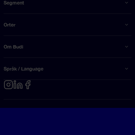
Segment
Orter
Om Budi
Språk / Language
Integritetspolicy
Användarvillkor
© Budi AB 2026