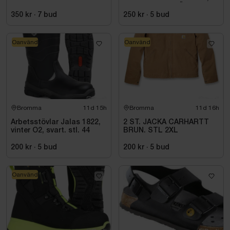
ESD NORMAL LÄST
SVART. STL 42
350 kr
·
7
bud
250 kr
·
5
bud
Oanvänd
Oanvänd
Bromma
11d 15h
Bromma
11d 16h
Arbetsstövlar Jalas 1822,
2 ST. JACKA CARHARTT
vinter O2, svart. stl. 44
BRUN. STL 2XL
200 kr
·
5
bud
200 kr
·
5
bud
Oanvänd