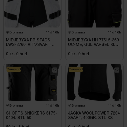
Bromma
11d 16h
Bromma
11d 16h
MIDJEBYXA FRISTADS
MIDJEBYXA HH 77515-369
LWS-2760, VIT\/SVART
UC-ME, GUL VARSEL KL1.
STL. D92
STL C72
0 kr
·
0
bud
0 kr
·
0
bud
Oanvänd
Oanvänd
Bromma
11d 16h
Bromma
11d 16h
SHORTS SNICKERS 6175-
JACKA WOOLPOWER 7234
0404. STL 50
SVART, 400GR. STL XS