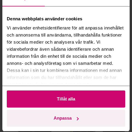
Vad innebär serviceavgift?
Vad är ett reservationspris?
Denna webbplats använder cookies
Vi använder enhetsidentifierare för att anpassa innehållet
Hur fungerar maxbud?
och annonserna till användarna, tillhandahålla funktioner
för sociala medier och analysera vår trafik. Vi
Hur fungerar budmotorn?
vidarebefordrar även sådana identifierare och annan
information från din enhet till de sociala medier och
annons- och analysföretag som vi samarbetar med.
Kan jag ångra ett bud?
Dessa kan i sin tur kombinera informationen med annan
information som du har tillhandahållit eller som de har
Kan ni frakta mina vunna objekt?
samlat in när du har använt deras tjänster.
Läs fler frågor och svar
Tillåt alla
Mer från samma kategori
Anpassa