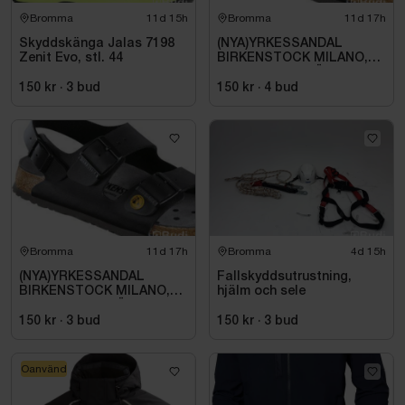
Bromma
11d 15h
Bromma
11d 17h
Skyddskänga Jalas 7198
(NYA)YRKESSANDAL
Zenit Evo, stl. 44
BIRKENSTOCK MILANO,
ESD NORMAL LÄST
SVART. STL 42
150 kr
·
3
bud
150 kr
·
4
bud
Bromma
11d 17h
Bromma
4d 15h
(NYA)YRKESSANDAL
Fallskyddsutrustning,
BIRKENSTOCK MILANO,
hjälm och sele
ESD NORMAL LÄST
SVART. STL 42
150 kr
·
3
bud
150 kr
·
3
bud
Oanvänd