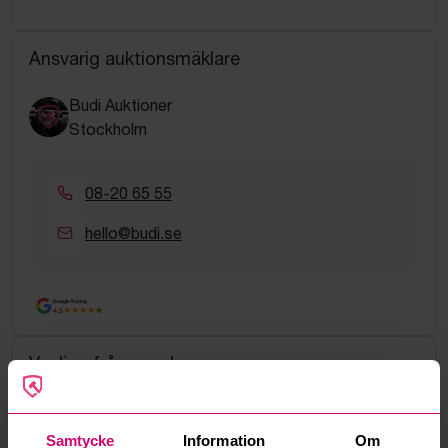
Ansvarig auktionsmäklare
Budi Auktioner
Stockholm
08-20 65 55
hello@budi.se
Google Rating
4.5
Vanliga frågor och svar
Hur fungerar manuella bud?
Samtycke
Information
Om