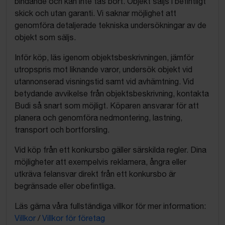
bindande och kan inte tas bort. Objekt säljs i befintligt
skick och utan garanti. Vi saknar möjlighet att
genomföra detaljerade tekniska undersökningar av de
objekt som säljs.
Inför köp, läs igenom objektsbeskrivningen, jämför
utropspris mot liknande varor, undersök objekt vid
utannonserad visningstid samt vid avhämtning. Vid
betydande avvikelse från objektsbeskrivning, kontakta
Budi så snart som möjligt. Köparen ansvarar för att
planera och genomföra nedmontering, lastning,
transport och bortforsling.
Vid köp från ett konkursbo gäller särskilda regler. Dina
möjligheter att exempelvis reklamera, ångra eller
utkräva felansvar direkt från ett konkursbo är
begränsade eller obefintliga.
Läs gärna våra fullständiga villkor för mer information:
Villkor
/
Villkor för företag