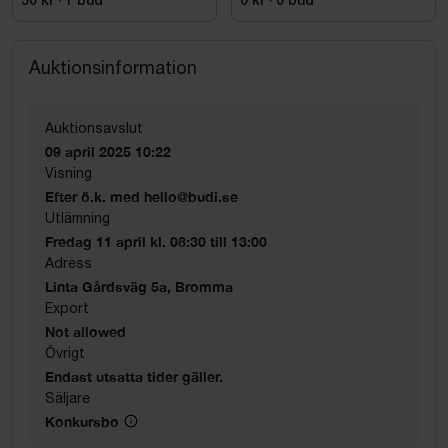
50 kr
·
1
bud
0 kr
·
0
bud
Auktionsinformation
Auktionsavslut
09 april 2025 10:22
Visning
Efter ö.k. med hello@budi.se
Utlämning
Fredag 11 april kl. 08:30 till 13:00
Adress
Linta Gårdsväg 5a, Bromma
Export
Not allowed
Övrigt
Endast utsatta tider gäller.
Säljare
Konkursbo