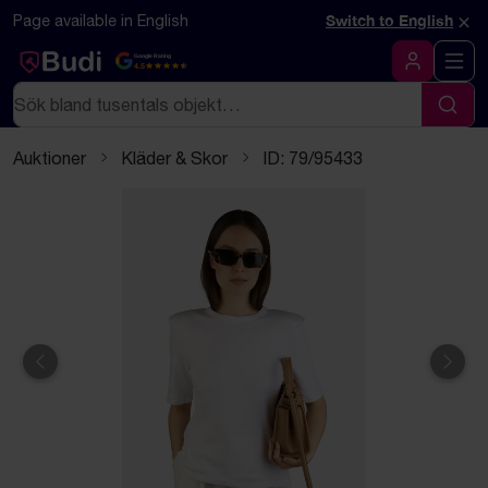
Hoppa till innehåll
Textbaserad (markdown) version av denna sida
×
Page available in English
Switch to English
Google Rating
4.5
Logga in
Sök
Sök
Auktioner
Kläder & Skor
ID: 79/95433
Föregående
Näst