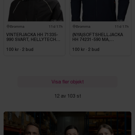
Bromma
11d 17h
Bromma
11d 17h
VINTERJACKA HH 71335-
(NYA)SOFTSHELLJACKA
990 SVART, HELLYTECH
HH 74231-590 MA,
ARCTIC. STL L
KENSINGTON. STL XL
100 kr
·
2
bud
100 kr
·
2
bud
Visa fler objekt
12 av 103 st