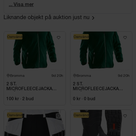
... Visa mer
introducing a touch of artisanal charm to its silhouette.
This garment seamlessly blends comfort with high
Liknande objekt på auktion just nu
fashion, offering a versatile piece that enhances any
wardrobe, ideal for transitioning from day to evening
with ease.
Oanvänd
Oanvänd
Bromma
9d 20h
Bromma
9d 20h
2 ST.
2 ST.
MICROFLEECEJACKA
MICROFLEECEJACKA
GRÖN JOBMAN
GRÖN JOBMAN
WORKWEAR. STL (L)
WORKWEAR. STL M
100 kr
·
2
bud
0 kr
·
0
bud
Oanvänd
Oanvänd