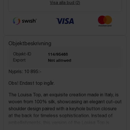
Visa alla bud (
2
)
Objektbeskrivning
Objekt-ID
114/95468
Export
Not allowed
Nypris: 10 895:-
Obs! Endast top ingår.
The Louisa Top, an exquisite creation made in Italy, is
woven from 100% silk, showcasing an elegant cut-out
shoulder design paired with a keyhole button closure
at the back for timeless sophistication. Instead of
embellishments, this version of the Louisa Top is
adorned with handcrafted smocking on the cuffs,