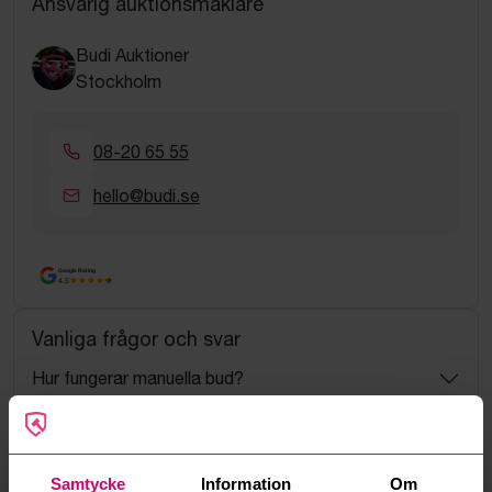
Ansvarig auktionsmäklare
Budi Auktioner
Stockholm
08-20 65 55
hello@budi.se
Google Rating
4.5
Vanliga frågor och svar
Hur fungerar manuella bud?
Vad innebär serviceavgift?
Samtycke
Information
Om