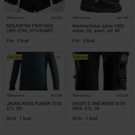
Bromma
9d 20h
Bromma
9d 19h
MIDJEBYXA FRISTADS
Arbetsstövlar Jalas 1822,
LWS-2760, VIT\/SVART
vinter, O2, svart. stl. 40
STL. D92
0 kr
·
0
bud
0 kr
·
0
bud
Oanvänd
Oanvänd
Bromma
9d 20h
Bromma
9d 20h
JACKA WOOLPOWER 7234,
SHORTS SNICKERS 6175-
STL XS.
0404. STL 50
50 kr
·
1
bud
50 kr
·
1
bud