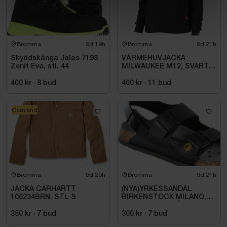
Bromma
9d 19h
Bromma
9d 21h
Skyddskänga Jalas 7198
VÄRMEHUVJACKA
Zenit Evo, stl. 44
MILWAUKEE M12, SVART
HHBL4-0. STL M
400 kr
·
8
bud
400 kr
·
11
bud
Oanvänd
Bromma
9d 20h
Bromma
9d 21h
JACKA CARHARTT
(NYA)YRKESSANDAL
106234BRN. STL S
BIRKENSTOCK MILANO,
ESD NORMAL LÄST
SVART. STL 42
350 kr
·
7
bud
300 kr
·
7
bud