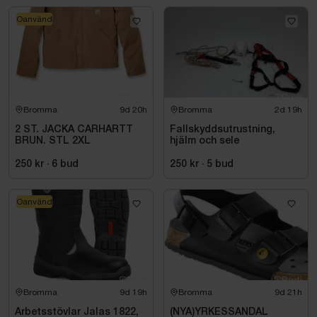
Oanvänd
Bromma
9d 20h
Bromma
2d 19h
2 ST. JACKA CARHARTT
Fallskyddsutrustning,
BRUN. STL 2XL
hjälm och sele
250 kr
·
6
bud
250 kr
·
5
bud
Oanvänd
Bromma
9d 19h
Bromma
9d 21h
Arbetsstövlar Jalas 1822,
(NYA)YRKESSANDAL