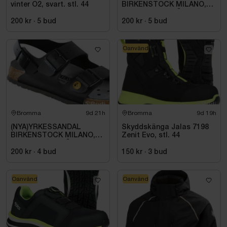
vinter O2, svart. stl. 44
BIRKENSTOCK MILANO,
ESD NORMAL LÄST
SVART. STL 42
200 kr
·
5
bud
200 kr
·
5
bud
Oanvänd
Bromma
9d 21h
Bromma
9d 19h
(NYA)YRKESSANDAL
Skyddskänga Jalas 7198
BIRKENSTOCK MILANO,
Zenit Evo, stl. 44
ESD NORMAL LÄST
SVART. STL 42
200 kr
·
4
bud
150 kr
·
3
bud
Oanvänd
Oanvänd