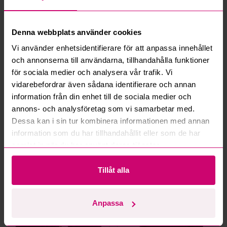
Vad är ett reservationspris?
Hur fungerar maxbud?
Denna webbplats använder cookies
Vi använder enhetsidentifierare för att anpassa innehållet
Hur fungerar budmotorn?
och annonserna till användarna, tillhandahålla funktioner
för sociala medier och analysera vår trafik. Vi
Kan jag ångra ett bud?
vidarebefordrar även sådana identifierare och annan
information från din enhet till de sociala medier och
Kan ni frakta mina vunna objekt?
annons- och analysföretag som vi samarbetar med.
Dessa kan i sin tur kombinera informationen med annan
Läs fler frågor och svar
information som du har tillhandahållit eller som de har
samlat in när du har använt deras tjänster.
Tillåt alla
Mer från samma kategori
Anpassa
Oanvänd
Oanvänd