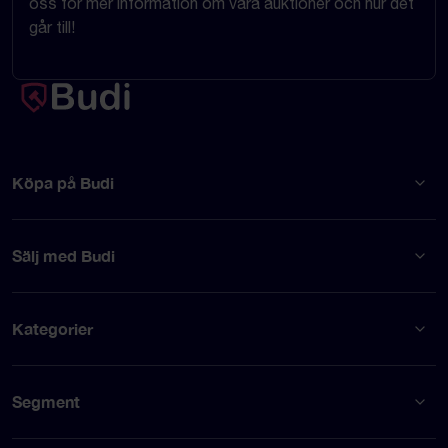
oss för mer information om våra auktioner och hur det
går till!
Köpa på Budi
Sälj med Budi
Kategorier
Segment