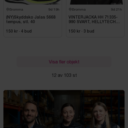
Bromma
9d 19h
Bromma
9d 21h
(NY)Skyddsko Jalas 5668
VINTERJACKA HH 71335-
tempus, stl. 40
990 SVART, HELLYTECH
ARCTIC. STL L
150 kr
·
4
bud
150 kr
·
3
bud
Visa fler objekt
12 av 103 st