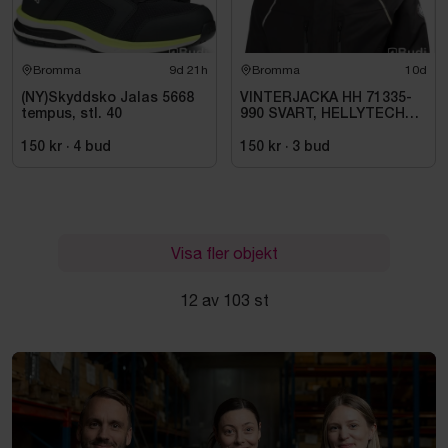
Bromma
9d 21h
Bromma
10d
(NY)Skyddsko Jalas 5668
VINTERJACKA HH 71335-
tempus, stl. 40
990 SVART, HELLYTECH
ARCTIC. STL L
150 kr
·
4
bud
150 kr
·
3
bud
Visa fler objekt
12 av 103 st