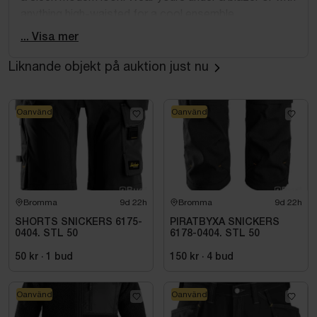
anything high-waisted for a cool ensemble.
... Visa mer
Liknande objekt på auktion just nu
Oanvänd
Oanvänd
Bromma
9d 22h
Bromma
9d 22h
SHORTS SNICKERS 6175-
PIRATBYXA SNICKERS
0404. STL 50
6178-0404. STL 50
50 kr
·
1
bud
150 kr
·
4
bud
Oanvänd
Oanvänd