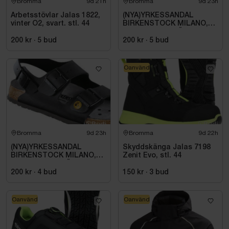
Bromma
9d 21h
Bromma
9d 23h
Arbetsstövlar Jalas 1822,
(NYA)YRKESSANDAL
vinter O2, svart. stl. 44
BIRKENSTOCK MILANO,
ESD NORMAL LÄST
SVART. STL 42
200 kr
·
5
bud
200 kr
·
5
bud
Oanvänd
Bromma
9d 23h
Bromma
9d 22h
(NYA)YRKESSANDAL
Skyddskänga Jalas 7198
BIRKENSTOCK MILANO,
Zenit Evo, stl. 44
ESD NORMAL LÄST
SVART. STL 42
200 kr
·
4
bud
150 kr
·
3
bud
Oanvänd
Oanvänd