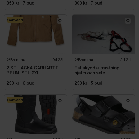
SVART. STL 42
350 kr
·
7
bud
300 kr
·
7
bud
Oanvänd
Bromma
9d 22h
Bromma
2d 21h
2 ST. JACKA CARHARTT
Fallskyddsutrustning,
BRUN. STL 2XL
hjälm och sele
250 kr
·
6
bud
250 kr
·
5
bud
Oanvänd