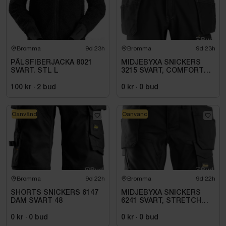
Bromma
9d 23h
Bromma
9d 23h
PÄLSFIBERJACKA 8021
MIDJEBYXA SNICKERS
SVART. STL L
3215 SVART, COMFORT
COTTON HF .STL 108
100 kr
·
2
bud
0 kr
·
0
bud
Oanvänd
Oanvänd
Bromma
9d 22h
Bromma
9d 22h
SHORTS SNICKERS 6147
MIDJEBYXA SNICKERS
DAM SVART 48
6241 SVART, STRETCH
HANTVERK AW STL. 158
0 kr
·
0
bud
0 kr
·
0
bud