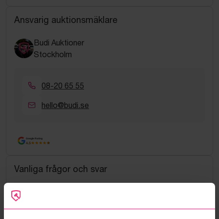
Ansvarig auktionsmäklare
Budi Auktioner
Stockholm
08-20 65 55
hello@budi.se
Google Rating
4.5
Vanliga frågor och svar
Hur fungerar manuella bud?
Vad innebär serviceavgift?