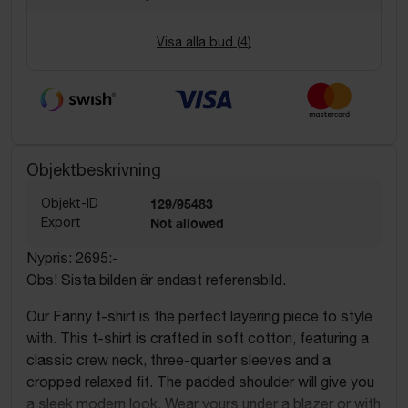
Visa alla bud (
4
)
Objektbeskrivning
Objekt-ID
129/95483
Export
Not allowed
Nypris: 2695:-
Obs! Sista bilden är endast referensbild.
Our Fanny t-shirt is the perfect layering piece to style
with. This t-shirt is crafted in soft cotton, featuring a
classic crew neck, three-quarter sleeves and a
cropped relaxed fit. The padded shoulder will give you
a sleek modern look. Wear yours under a blazer or with