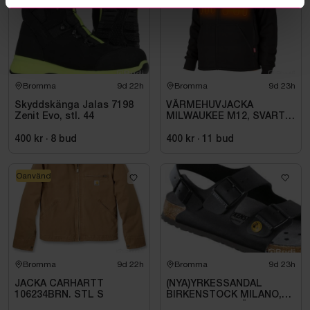
Bromma
9d 22h
Bromma
9d 23h
Skyddskänga Jalas 7198
VÄRMEHUVJACKA
Zenit Evo, stl. 44
MILWAUKEE M12, SVART
HHBL4-0. STL M
400 kr
·
8
bud
400 kr
·
11
bud
Oanvänd
Bromma
9d 22h
Bromma
9d 23h
JACKA CARHARTT
(NYA)YRKESSANDAL
106234BRN. STL S
BIRKENSTOCK MILANO,
ESD NORMAL LÄST