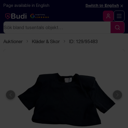
Hoppa till innehåll
Textbaserad (markdown) version av denna sida
×
Page available in English
Switch to English
Google Rating
4.5
Logga in
Sök
Sök
Auktioner
Kläder & Skor
ID: 129/95483
Föregående
Näst