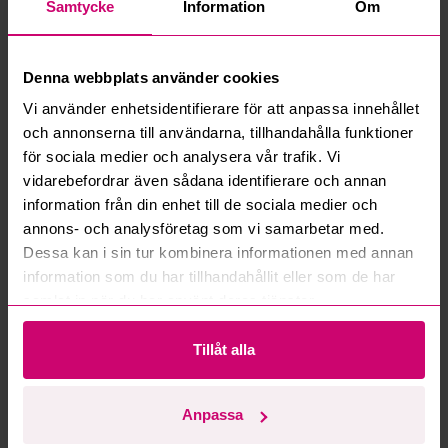
Samtycke
Information
Om
Vad är ett reservationspris?
Denna webbplats använder cookies
Hur fungerar maxbud?
Vi använder enhetsidentifierare för att anpassa innehållet
och annonserna till användarna, tillhandahålla funktioner
Hur fungerar budmotorn?
för sociala medier och analysera vår trafik. Vi
vidarebefordrar även sådana identifierare och annan
Kan jag ångra ett bud?
information från din enhet till de sociala medier och
annons- och analysföretag som vi samarbetar med.
Kan ni frakta mina vunna objekt?
Dessa kan i sin tur kombinera informationen med annan
information som du har tillhandahållit eller som de har
Läs fler frågor och svar
samlat in när du har använt deras tjänster.
Tillåt alla
Mer från samma kategori
Anpassa
Oanvänd
Oanvänd