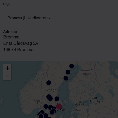
dig.
Bromma (Huvudkontor)
Välj anläggning:
Adress:
Bromma
Linta Gårdsväg 5A
168 74 Bromma
+
−