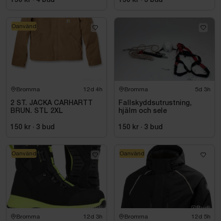
150 kr
·
4
bud
150 kr
·
3
bud
Oanvänd
Bromma
12d 4h
Bromma
5d 3h
2 ST. JACKA CARHARTT
Fallskyddsutrustning,
BRUN. STL 2XL
hjälm och sele
150 kr
·
3
bud
150 kr
·
3
bud
Oanvänd
Oanvänd
Bromma
12d 3h
Bromma
12d 5h