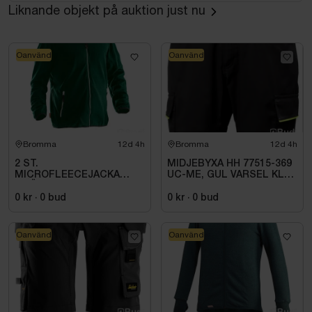
Liknande objekt på auktion just nu
Oanvänd
Oanvänd
Bromma
12d 4h
Bromma
12d 4h
2 ST.
MIDJEBYXA HH 77515-369
MICROFLEECEJACKA
UC-ME, GUL VARSEL KL1.
GRÖN JOBMAN
STL C72
WORKWEAR. STL M
0 kr
·
0
bud
0 kr
·
0
bud
Oanvänd
Oanvänd