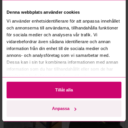
Hur fungerar maxbud?
Denna webbplats använder cookies
Hur fungerar budmotorn?
Vi använder enhetsidentifierare för att anpassa innehållet
och annonserna till användarna, tillhandahålla funktioner
Kan jag ångra ett bud?
för sociala medier och analysera vår trafik. Vi
vidarebefordrar även sådana identifierare och annan
information från din enhet till de sociala medier och
Kan ni frakta mina vunna objekt?
annons- och analysföretag som vi samarbetar med.
Dessa kan i sin tur kombinera informationen med annan
Läs fler frågor och svar
information som du har tillhandahållit eller som de har
samlat in när du har använt deras tjänster.
Mer från samma kategori
Tillåt alla
Oanvänd
Anpassa