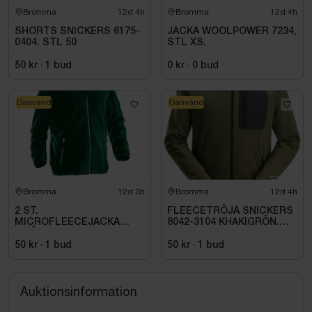
Bromma
12d 4h
Bromma
12d 4h
SHORTS SNICKERS 6175-
JACKA WOOLPOWER 7234,
0404. STL 50
STL XS.
50 kr
·
1
bud
0 kr
·
0
bud
Oanvänd
Oanvänd
Bromma
12d 3h
Bromma
12d 4h
2 ST.
FLEECETRÖJA SNICKERS
MICROFLEECEJACKA
8042-3104 KHAKIGRÖN.
GRÖN JOBMAN
STL XS
WORKWEAR. STL (L)
50 kr
·
1
bud
50 kr
·
1
bud
Auktionsinformation