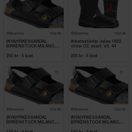
Bromma
12d 5h
Bromma
12d 3h
(NYA)YRKESSANDAL
Arbetsstövlar Jalas 1822,
BIRKENSTOCK MILANO,
vinter O2, svart. stl. 44
ESD NORMAL LÄST
SVART. STL 42
250 kr
·
5
bud
200 kr
·
5
bud
Bromma
12d 5h
Bromma
12d 5h
(NYA)YRKESSANDAL
(NYA)YRKESSANDAL
BIRKENSTOCK MILANO,
BIRKENSTOCK MILANO,
ESD NORMAL LÄST
ESD NORMAL LÄST
SVART. STL 42
SVART. STL 42