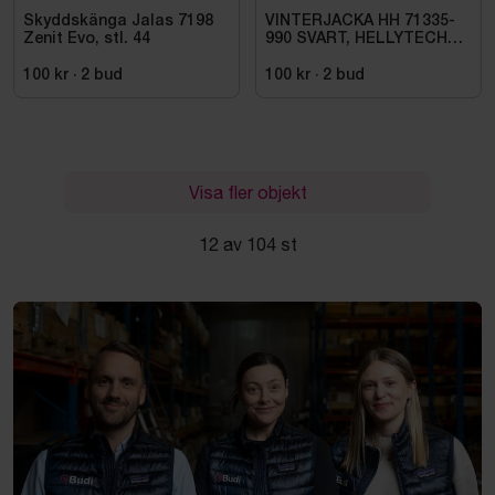
Skyddskänga Jalas 7198
VINTERJACKA HH 71335-
Zenit Evo, stl. 44
990 SVART, HELLYTECH
ARCTIC. STL L
100 kr
·
2
bud
100 kr
·
2
bud
Visa fler objekt
12 av 104 st