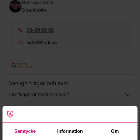
Budi Auktioner
Stockholm
08-20 65 55
hello@budi.se
Google Rating
4.5
Vanliga frågor och svar
Hur fungerar manuella bud?
Vad innebär serviceavgift?
Vad är ett reservationspris?
Samtycke
Information
Om