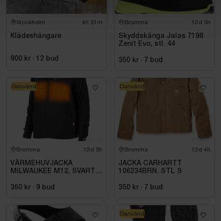
Stockholm
4h 31m
Bromma
12d 3h
Klädeshängare
Skyddskänga Jalas 7198
Zenit Evo, stl. 44
900 kr
·
12
bud
350 kr
·
7
bud
Oanvänd
Oanvänd
Bromma
12d 5h
Bromma
12d 4h
VÄRMEHUVJACKA
JACKA CARHARTT
MILWAUKEE M12, SVART
106234BRN. STL S
HHBL4-0. STL M
350 kr
·
9
bud
350 kr
·
7
bud
Oanvänd