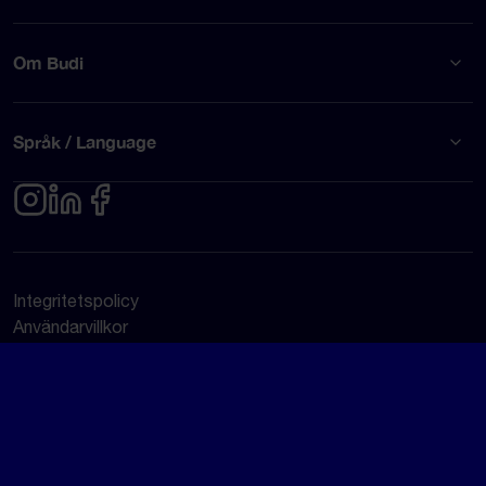
Om Budi
Språk / Language
Integritetspolicy
Användarvillkor
© Budi AB 2026
Google Rating
4.5