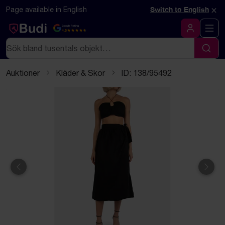
Hoppa till innehåll
Textbaserad (markdown) version av denna sida
×
Page available in English
Switch to English
Google Rating
4.5
Logga in
Sök
Sök
Auktioner
Kläder & Skor
ID: 138/95492
Föregående
Näst