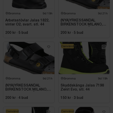
Bromma
9d 19h
Bromma
9d 21h
Arbetsstövlar Jalas 1822,
(NYA)YRKESSANDAL
vinter O2, svart. stl. 44
BIRKENSTOCK MILANO,
ESD NORMAL LÄST
SVART. STL 42
200 kr
·
5
bud
200 kr
·
5
bud
Oanvänd
Bromma
9d 21h
Bromma
9d 19h
(NYA)YRKESSANDAL
Skyddskänga Jalas 7198
BIRKENSTOCK MILANO,
Zenit Evo, stl. 44
ESD NORMAL LÄST
SVART. STL 42
200 kr
·
4
bud
150 kr
·
3
bud
Oanvänd
Oanvänd