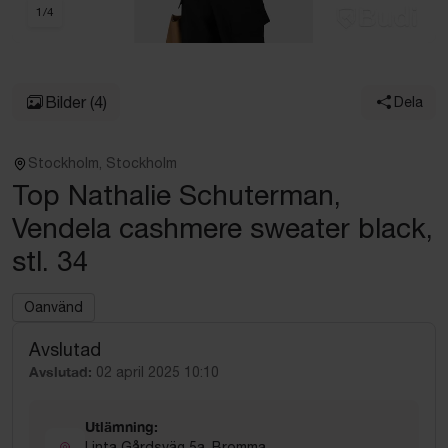
1
/
4
Bilder
(4)
Dela
Stockholm, Stockholm
Top Nathalie Schuterman,
Vendela cashmere sweater black,
stl. 34
Oanvänd
Avslutad
Avslutad:
02 april 2025 10:10
Utlämning:
Linta Gårdsväg 5a, Bromma