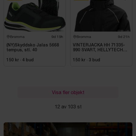
Bromma
9d 19h
Bromma
9d 21h
(NY)Skyddsko Jalas 5668
VINTERJACKA HH 71335-
tempus, stl. 40
990 SVART, HELLYTECH
ARCTIC. STL L
150 kr
·
4
bud
150 kr
·
3
bud
Visa fler objekt
12 av 103 st