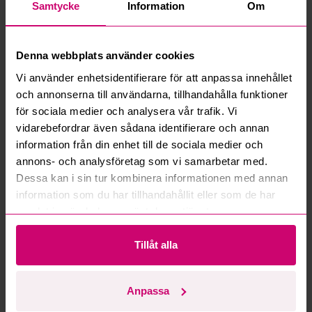
Samtycke
Information
Om
Vad innebär serviceavgift?
Denna webbplats använder cookies
Vad är ett reservationspris?
Vi använder enhetsidentifierare för att anpassa innehållet
och annonserna till användarna, tillhandahålla funktioner
Hur fungerar maxbud?
för sociala medier och analysera vår trafik. Vi
vidarebefordrar även sådana identifierare och annan
Hur fungerar budmotorn?
information från din enhet till de sociala medier och
annons- och analysföretag som vi samarbetar med.
Kan jag ångra ett bud?
Dessa kan i sin tur kombinera informationen med annan
information som du har tillhandahållit eller som de har
Kan ni frakta mina vunna objekt?
samlat in när du har använt deras tjänster.
Läs fler frågor och svar
Tillåt alla
Anpassa
Mer från samma kategori