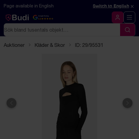
Hoppa till innehåll
Textbaserad (markdown) version av denna sida
×
Page available in English
Switch to English
Google Rating
4.5
Logga in
Sök
Sök
Auktioner
Kläder & Skor
ID: 29/95531
Föregående
Näst