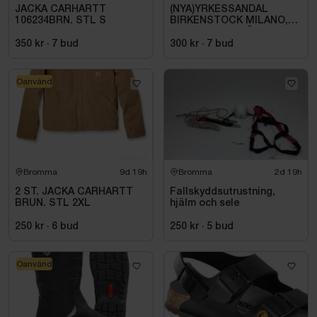
JACKA CARHARTT
(NYA)YRKESSANDAL
106234BRN. STL S
BIRKENSTOCK MILANO,
ESD NORMAL LÄST
SVART. STL 42
350 kr
·
7
bud
300 kr
·
7
bud
Oanvänd
Bromma
9d 19h
Bromma
2d 19h
2 ST. JACKA CARHARTT
Fallskyddsutrustning,
BRUN. STL 2XL
hjälm och sele
250 kr
·
6
bud
250 kr
·
5
bud
Oanvänd