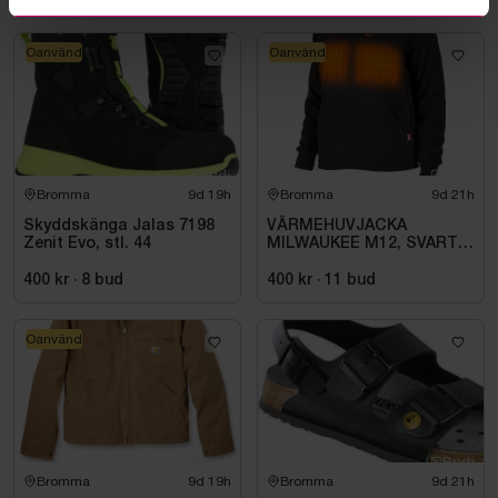
Oanvänd
Oanvänd
Bromma
9d 19h
Bromma
9d 21h
Skyddskänga Jalas 7198
VÄRMEHUVJACKA
Zenit Evo, stl. 44
MILWAUKEE M12, SVART
HHBL4-0. STL M
400 kr
·
8
bud
400 kr
·
11
bud
Oanvänd
Bromma
9d 19h
Bromma
9d 21h