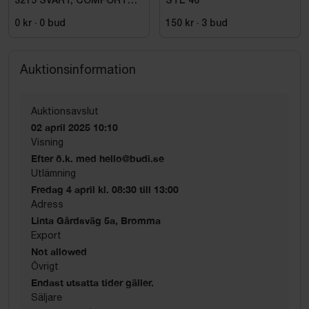
3215 SVART, COMFORT
STL 46
COTTON HF .STL 108
0 kr
·
0
bud
150 kr
·
3
bud
Auktionsinformation
Auktionsavslut
02 april 2025 10:10
Visning
Efter ö.k. med hello@budi.se
Utlämning
Fredag 4 april kl. 08:30 till 13:00
Adress
Linta Gårdsväg 5a, Bromma
Export
Not allowed
Övrigt
Endast utsatta tider gäller.
Säljare