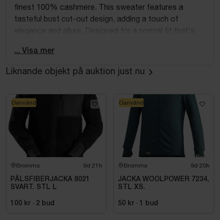
finest 100% cashmere. This sweater features a
tasteful bust cut-out design, adding a touch of
elegance and allure. Designed for a normal fit that's
slightly snug, this sweater provides both comfort and
... Visa mer
style. The crewneck design ensures a classic and
timeless look, while the fully fashioned finishings
Liknande objekt på auktion just nu
guarantee high-quality craftsmanship and durability.
Oanvänd
Oanvänd
Bromma
9d 21h
Bromma
9d 20h
PÄLSFIBERJACKA 8021
JACKA WOOLPOWER 7234,
SVART. STL L
STL XS.
100 kr
·
2
bud
50 kr
·
1
bud