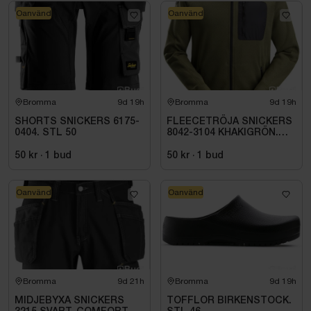
Oanvänd
Oanvänd
Bromma
9d 19h
Bromma
9d 19h
SHORTS SNICKERS 6175-
FLEECETRÖJA SNICKERS
0404. STL 50
8042-3104 KHAKIGRÖN.
STL XS
50 kr
·
1
bud
50 kr
·
1
bud
Oanvänd
Oanvänd
Bromma
9d 21h
Bromma
9d 19h
MIDJEBYXA SNICKERS
TOFFLOR BIRKENSTOCK.