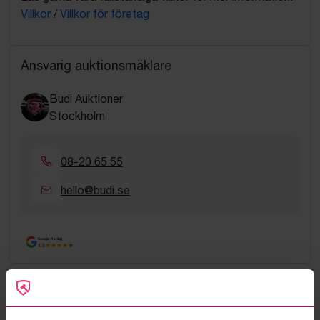
Villkor
/
Villkor för företag
Ansvarig auktionsmäklare
Budi Auktioner
Stockholm
08-20 65 55
hello@budi.se
Google Rating
4.5
Vanliga frågor och svar
Hur fungerar manuella bud?