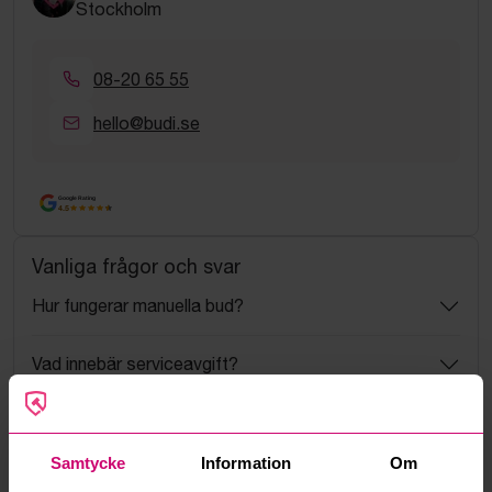
Stockholm
08-20 65 55
hello@budi.se
Google Rating
4.5
Vanliga frågor och svar
Hur fungerar manuella bud?
Vad innebär serviceavgift?
Vad är ett reservationspris?
Samtycke
Information
Om
Hur fungerar maxbud?