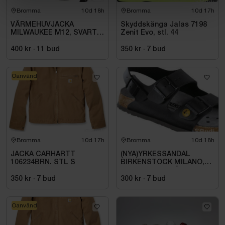
Bromma
10d 18h
Bromma
10d 17h
VÄRMEHUVJACKA
Skyddskänga Jalas 7198
MILWAUKEE M12, SVART
Zenit Evo, stl. 44
HHBL4-0. STL M
400 kr
·
11
bud
350 kr
·
7
bud
Oanvänd
Bromma
10d 17h
Bromma
10d 18h
JACKA CARHARTT
(NYA)YRKESSANDAL
106234BRN. STL S
BIRKENSTOCK MILANO,
ESD NORMAL LÄST
SVART. STL 42
350 kr
·
7
bud
300 kr
·
7
bud
Oanvänd