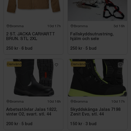
Bromma
10d 17h
Bromma
3d 16h
2 ST. JACKA CARHARTT
Fallskyddsutrustning,
BRUN. STL 2XL
hjälm och sele
250 kr
·
6
bud
250 kr
·
5
bud
Oanvänd
Oanvänd
Bromma
10d 16h
Bromma
10d 17h
Arbetsstövlar Jalas 1822,
Skyddskänga Jalas 7198
vinter O2, svart. stl. 44
Zenit Evo, stl. 44
200 kr
·
5
bud
150 kr
·
3
bud