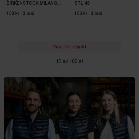
BIRKENSTOCK MILANO,
STL 46
ESD NORMAL LÄST
SVART. STL 42
150 kr
·
3
bud
150 kr
·
3
bud
Visa fler objekt
12 av 103 st