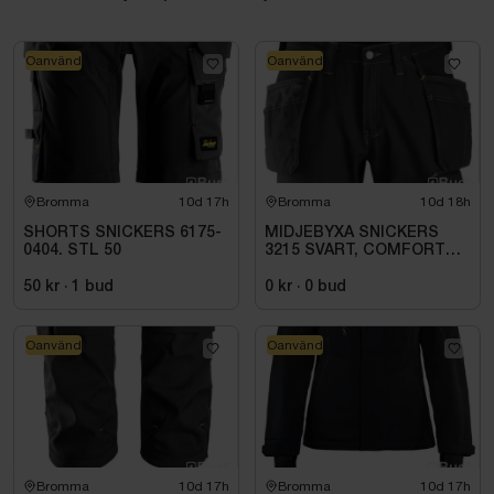
Oanvänd
Oanvänd
Bromma
10d 17h
Bromma
10d 18h
SHORTS SNICKERS 6175-
MIDJEBYXA SNICKERS
0404. STL 50
3215 SVART, COMFORT
COTTON HF .STL 108
50 kr
·
1
bud
0 kr
·
0
bud
Oanvänd
Oanvänd
Bromma
10d 17h
Bromma
10d 17h