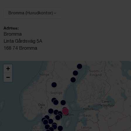
Bromma (Huvudkontor)
Välj anläggning:
Adress:
Bromma
Linta Gårdsväg 5A
168 74 Bromma
+
−