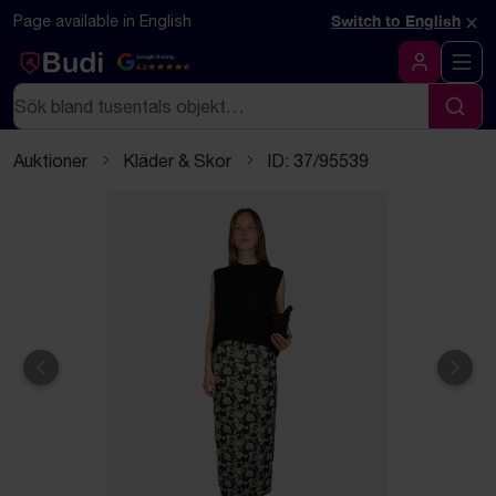
Hoppa till innehåll
Textbaserad (markdown) version av denna sida
×
Page available in English
Switch to English
Google Rating
4.5
Logga in
Sök
Sök
Auktioner
Kläder & Skor
ID: 37/95539
Föregående
Näst