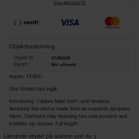
Visa alla bud (
2
)
Objektbeskrivning
Objekt-ID
37/95539
Export
Not allowed
Nypris: 13 895:-
Obs! Endast kjol ingår.
Introducing 'J'adore Maxi Skirt': with timeless
femininity this skirt is made from an exquisite Jacquard
fabric. Crafted in Italy featuring two side pockets and
a hidden zip closure. Full length.
Liknande objekt på auktion just nu