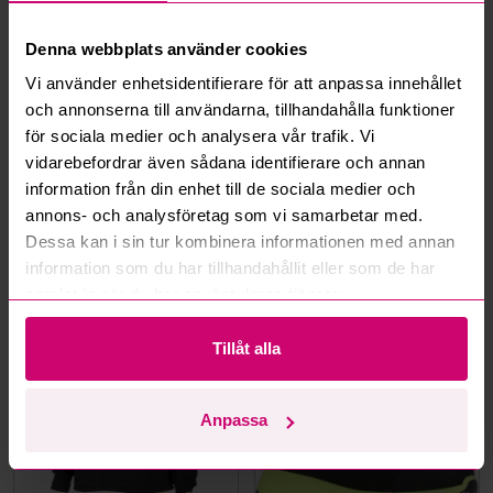
Hur fungerar budmotorn?
Denna webbplats använder cookies
Vi använder enhetsidentifierare för att anpassa innehållet
Kan jag ångra ett bud?
och annonserna till användarna, tillhandahålla funktioner
för sociala medier och analysera vår trafik. Vi
vidarebefordrar även sådana identifierare och annan
Kan ni frakta mina vunna objekt?
information från din enhet till de sociala medier och
Läs fler frågor och svar
annons- och analysföretag som vi samarbetar med.
Dessa kan i sin tur kombinera informationen med annan
information som du har tillhandahållit eller som de har
samlat in när du har använt deras tjänster.
Mer från samma kategori
Tillåt alla
Oanvänd
Oanvänd
Anpassa