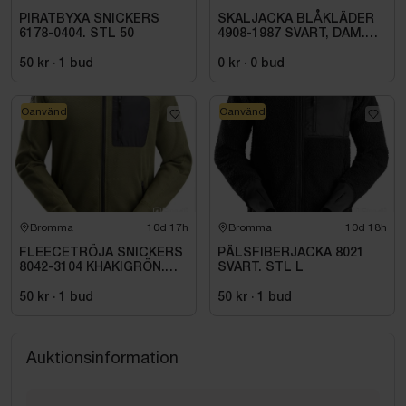
PIRATBYXA SNICKERS
SKALJACKA BLÅKLÄDER
6178-0404. STL 50
4908-1987 SVART, DAM.
STL 3XL
50 kr
·
1
bud
0 kr
·
0
bud
Oanvänd
Oanvänd
Bromma
10d 17h
Bromma
10d 18h
FLEECETRÖJA SNICKERS
PÄLSFIBERJACKA 8021
8042-3104 KHAKIGRÖN.
SVART. STL L
STL XS
50 kr
·
1
bud
50 kr
·
1
bud
Auktionsinformation