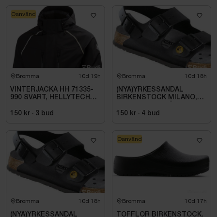
Oanvänd
Bromma
10d 19h
Bromma
10d 18h
VINTERJACKA HH 71335-
(NYA)YRKESSANDAL
990 SVART, HELLYTECH
BIRKENSTOCK MILANO,
ARCTIC. STL L
ESD NORMAL LÄST
SVART. STL 42
150 kr
·
3
bud
150 kr
·
4
bud
Oanvänd
Bromma
10d 18h
Bromma
10d 17h
(NYA)YRKESSANDAL
TOFFLOR BIRKENSTOCK.