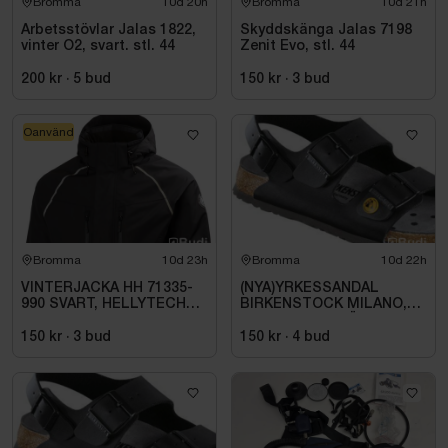
Bromma
10d 20h
Bromma
10d 21h
Arbetsstövlar Jalas 1822,
Skyddskänga Jalas 7198
vinter O2, svart. stl. 44
Zenit Evo, stl. 44
200 kr
·
5
bud
150 kr
·
3
bud
Oanvänd
Bromma
10d 23h
Bromma
10d 22h
VINTERJACKA HH 71335-
(NYA)YRKESSANDAL
990 SVART, HELLYTECH
BIRKENSTOCK MILANO,
ARCTIC. STL L
ESD NORMAL LÄST
SVART. STL 42
150 kr
·
3
bud
150 kr
·
4
bud