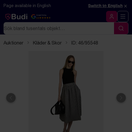
Hoppa till innehåll
Textbaserad (markdown) version av denna sida
×
Page available in English
Switch to English
Google Rating
4.5
Logga in
Sök
Sök
Auktioner
Kläder & Skor
ID: 46/95548
Föregående
Näst