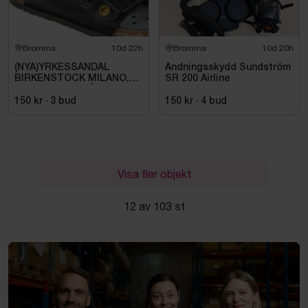
Bromma
10d 22h
Bromma
10d 20h
(NYA)YRKESSANDAL
Andningsskydd Sundström
BIRKENSTOCK MILANO,
SR 200 Airline
ESD NORMAL LÄST
SVART. STL 42
150 kr
·
3
bud
150 kr
·
4
bud
Visa fler objekt
12 av 103 st