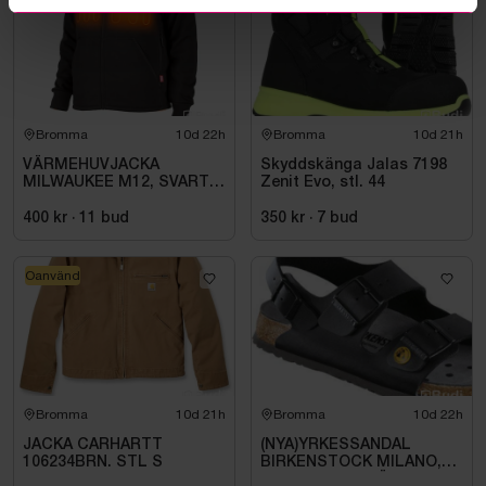
Bromma
10d 22h
Bromma
10d 21h
VÄRMEHUVJACKA
Skyddskänga Jalas 7198
MILWAUKEE M12, SVART
Zenit Evo, stl. 44
HHBL4-0. STL M
400 kr
·
11
bud
350 kr
·
7
bud
Oanvänd
Bromma
10d 21h
Bromma
10d 22h
JACKA CARHARTT
(NYA)YRKESSANDAL
106234BRN. STL S
BIRKENSTOCK MILANO,
ESD NORMAL LÄST