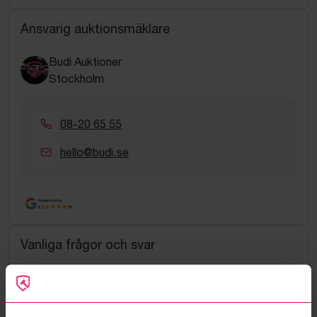
Ansvarig auktionsmäklare
Budi Auktioner
Stockholm
08-20 65 55
hello@budi.se
Google Rating
4.5
Vanliga frågor och svar
Hur fungerar manuella bud?
Vad innebär serviceavgift?