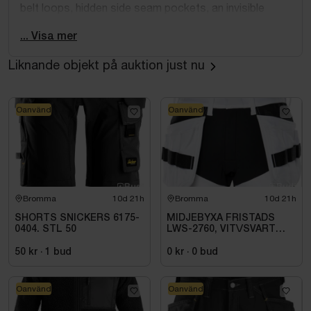
belt loops, hidden side seam pockets, an invisible
zipper at the center back, and is lined with soft
... Visa mer
viscose. Elevate your elegance and embrace timeless
fashion with the 'Anna' skirt.
Liknande objekt på auktion just nu
Oanvänd
Oanvänd
Bromma
10d 21h
Bromma
10d 21h
SHORTS SNICKERS 6175-
MIDJEBYXA FRISTADS
0404. STL 50
LWS-2760, VIT\/SVART
STL. D92
50 kr
·
1
bud
0 kr
·
0
bud
Oanvänd
Oanvänd