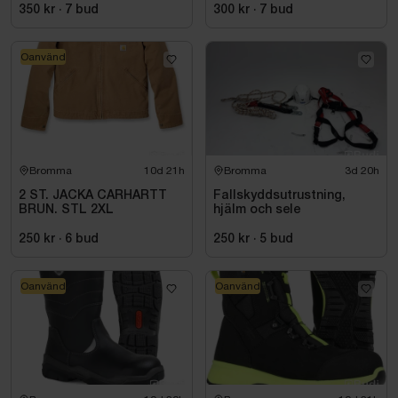
SVART. STL 42
350 kr
·
7
bud
300 kr
·
7
bud
Oanvänd
Bromma
10d 21h
Bromma
3d 20h
2 ST. JACKA CARHARTT
Fallskyddsutrustning,
BRUN. STL 2XL
hjälm och sele
250 kr
·
6
bud
250 kr
·
5
bud
Oanvänd
Oanvänd