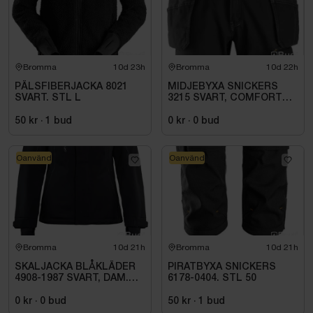
Bromma
10d 23h
Bromma
10d 22h
PÄLSFIBERJACKA 8021
MIDJEBYXA SNICKERS
SVART. STL L
3215 SVART, COMFORT
COTTON HF .STL 108
50 kr
·
1
bud
0 kr
·
0
bud
Oanvänd
Oanvänd
Bromma
10d 21h
Bromma
10d 21h
SKALJACKA BLÅKLÄDER
PIRATBYXA SNICKERS
4908-1987 SVART, DAM.
6178-0404. STL 50
STL 3XL
0 kr
·
0
bud
50 kr
·
1
bud