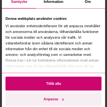
Samtycke
Information
Om
Vad är ett reservationspris?
Denna webbplats använder cookies
Hur fungerar maxbud?
Vi använder enhetsidentifierare för att anpassa innehållet
och annonserna till användarna, tillhandahålla funktioner
Hur fungerar budmotorn?
för sociala medier och analysera vår trafik. Vi
vidarebefordrar även sådana identifierare och annan
Kan jag ångra ett bud?
information från din enhet till de sociala medier och
annons- och analysföretag som vi samarbetar med.
Kan ni frakta mina vunna objekt?
Dessa kan i sin tur kombinera informationen med annan
information som du har tillhandahållit eller som de har
Läs fler frågor och svar
samlat in när du har använt deras tjänster.
Tillåt alla
Mer från samma kategori
Anpassa
Oanvänd
Oanvänd