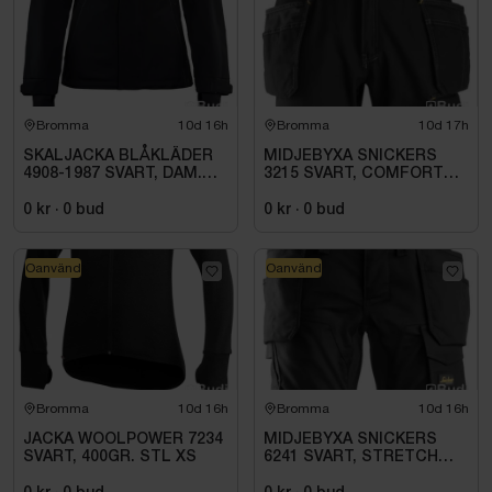
Bromma
10d 16h
Bromma
10d 17h
SKALJACKA BLÅKLÄDER
MIDJEBYXA SNICKERS
4908-1987 SVART, DAM.
3215 SVART, COMFORT
STL 3XL
COTTON HF .STL 108
0 kr
·
0
bud
0 kr
·
0
bud
Oanvänd
Oanvänd
Bromma
10d 16h
Bromma
10d 16h
JACKA WOOLPOWER 7234
MIDJEBYXA SNICKERS
SVART, 400GR. STL XS
6241 SVART, STRETCH
HANTVERK AW STL. 158