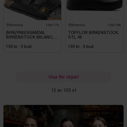
Bromma
10d 17h
Bromma
10d 16h
(NYA)YRKESSANDAL
TOFFLOR BIRKENSTOCK.
BIRKENSTOCK MILANO,
STL 46
ESD NORMAL LÄST
SVART. STL 42
150 kr
·
3
bud
150 kr
·
3
bud
Visa fler objekt
12 av 103 st