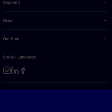
Segment
Orter
Om Budi
Språk / Language
Integritetspolicy
Användarvillkor
© Budi AB 2026