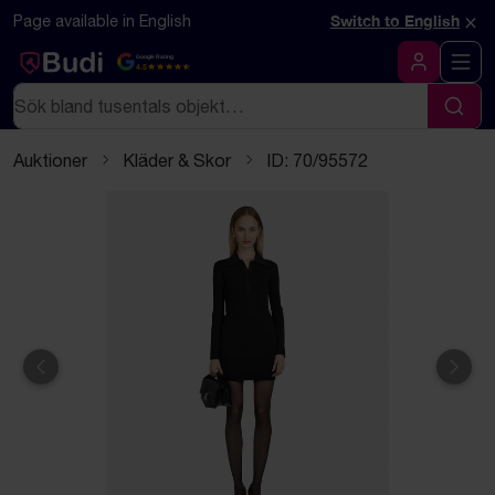
Hoppa till innehåll
Textbaserad (markdown) version av denna sida
×
Page available in English
Switch to English
Google Rating
4.5
Logga in
Sök
Sök
Auktioner
Kläder & Skor
ID: 70/95572
Föregående
Näst