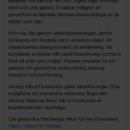
bindande och kan inte tas bort. Objekt säljs i befintligt
skick och utan garanti. Vi saknar möjlighet att
genomföra detaljerade tekniska undersökningar av de
objekt som säljs.
Inför köp, läs igenom objektsbeskrivningen, jämför
utropspris mot liknande varor, undersök objekt vid
utannonserad visningstid samt vid avhämtning. Vid
betydande avvikelse från objektsbeskrivning, kontakta
Budi så snart som möjligt. Köparen ansvarar för att
planera och genomföra nedmontering, lastning,
transport och bortforsling.
Vid köp från ett konkursbo gäller särskilda regler. Dina
möjligheter att exempelvis reklamera, ångra eller
utkräva felansvar direkt från ett konkursbo är
begränsade eller obefintliga.
Läs gärna våra fullständiga villkor för mer information:
Villkor
/
Villkor för företag