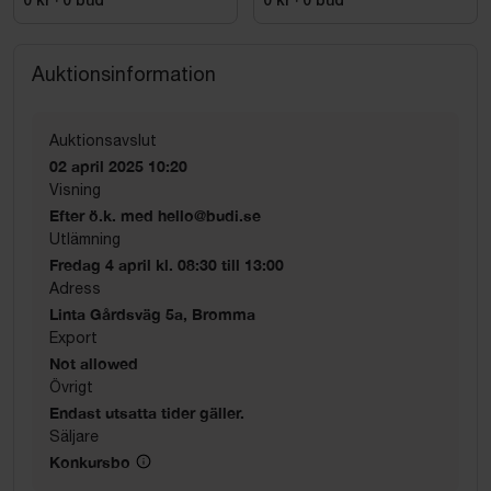
0 kr
·
0
bud
0 kr
·
0
bud
Auktionsinformation
Auktionsavslut
02 april 2025 10:20
Visning
Efter ö.k. med hello@budi.se
Utlämning
Fredag 4 april kl. 08:30 till 13:00
Adress
Linta Gårdsväg 5a, Bromma
Export
Not allowed
Övrigt
Endast utsatta tider gäller.
Säljare
Konkursbo