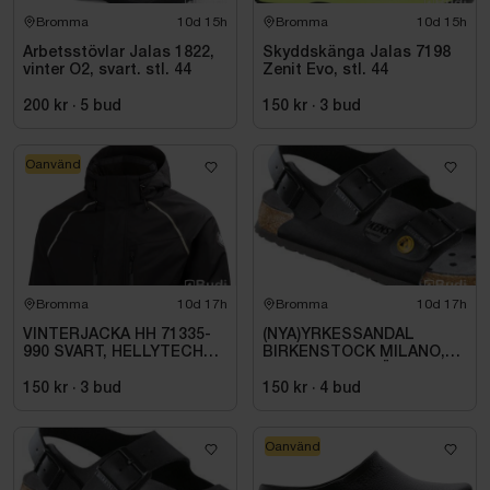
Bromma
10d 15h
Bromma
10d 15h
Arbetsstövlar Jalas 1822,
Skyddskänga Jalas 7198
vinter O2, svart. stl. 44
Zenit Evo, stl. 44
200 kr
·
5
bud
150 kr
·
3
bud
Oanvänd
Bromma
10d 17h
Bromma
10d 17h
VINTERJACKA HH 71335-
(NYA)YRKESSANDAL
990 SVART, HELLYTECH
BIRKENSTOCK MILANO,
ARCTIC. STL L
ESD NORMAL LÄST
SVART. STL 42
150 kr
·
3
bud
150 kr
·
4
bud
Oanvänd