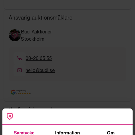
Ansvarig auktionsmäklare
Budi Auktioner
Stockholm
08-20 65 55
hello@budi.se
Google Rating
4.5
Vanliga frågor och svar
Hur fungerar manuella bud?
Samtycke
Information
Om