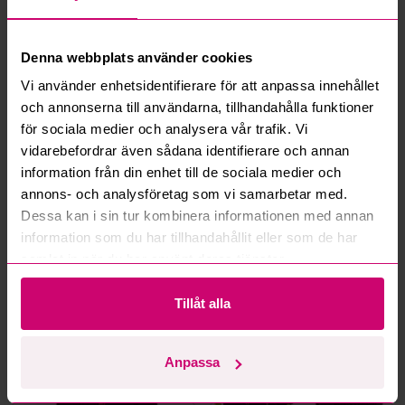
Vad innebär serviceavgift?
Vad är ett reservationspris?
Denna webbplats använder cookies
Vi använder enhetsidentifierare för att anpassa innehållet
Hur fungerar maxbud?
och annonserna till användarna, tillhandahålla funktioner
för sociala medier och analysera vår trafik. Vi
Hur fungerar budmotorn?
vidarebefordrar även sådana identifierare och annan
information från din enhet till de sociala medier och
annons- och analysföretag som vi samarbetar med.
Kan jag ångra ett bud?
Dessa kan i sin tur kombinera informationen med annan
information som du har tillhandahållit eller som de har
Kan ni frakta mina vunna objekt?
samlat in när du har använt deras tjänster.
Läs fler frågor och svar
Tillåt alla
Mer från samma kategori
Anpassa