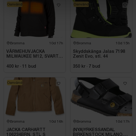
Oanvänd
Oanvänd
Bromma
10d 17h
Bromma
10d 15h
VÄRMEHUVJACKA
Skyddskänga Jalas 7198
MILWAUKEE M12, SVART
Zenit Evo, stl. 44
HHBL4-0. STL M
400 kr
·
11
bud
350 kr
·
7
bud
Oanvänd
Bromma
10d 16h
Bromma
10d 17h
JACKA CARHARTT
(NYA)YRKESSANDAL
106234BRN. STL S
BIRKENSTOCK MILANO,