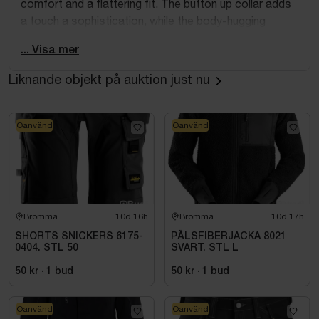
comfort and a flattering fit. The button up collar adds
a touch a sophistication, while the body-hugging
silhouette accentuates your curves, striking the
... Visa mer
perfect balance between style and comfort.
Liknande objekt på auktion just nu
Oanvänd
Oanvänd
Bromma
10d 16h
Bromma
10d 17h
SHORTS SNICKERS 6175-
PÄLSFIBERJACKA 8021
0404. STL 50
SVART. STL L
50 kr
·
1
bud
50 kr
·
1
bud
Oanvänd
Oanvänd