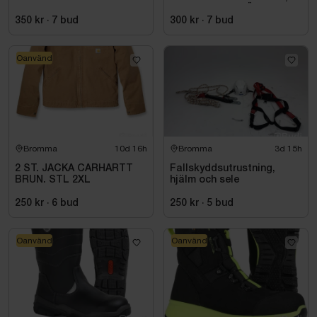
ESD NORMAL LÄST
SVART. STL 42
350 kr
·
7
bud
300 kr
·
7
bud
Oanvänd
Bromma
10d 16h
Bromma
3d 15h
2 ST. JACKA CARHARTT
Fallskyddsutrustning,
BRUN. STL 2XL
hjälm och sele
250 kr
·
6
bud
250 kr
·
5
bud
Oanvänd
Oanvänd