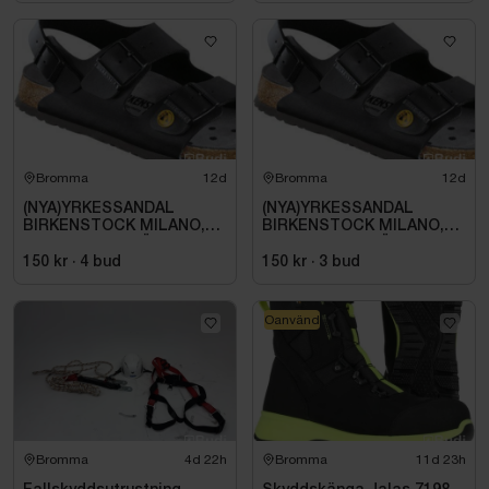
Bromma
12d
Bromma
12d
(NYA)YRKESSANDAL
(NYA)YRKESSANDAL
BIRKENSTOCK MILANO,
BIRKENSTOCK MILANO,
ESD NORMAL LÄST
ESD NORMAL LÄST
SVART. STL 42
SVART. STL 42
150 kr
·
4
bud
150 kr
·
3
bud
Oanvänd
Bromma
4d 22h
Bromma
11d 23h