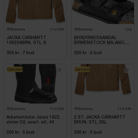
Bromma
11d 23h
Bromma
12d
JACKA CARHARTT
(NYA)YRKESSANDAL
106234BRN. STL S
BIRKENSTOCK MILANO,
ESD NORMAL LÄST
SVART. STL 42
350 kr
·
7
bud
250 kr
·
5
bud
Oanvänd
Oanvänd
Bromma
11d 22h
Bromma
11d 23h
Arbetsstövlar Jalas 1822,
2 ST. JACKA CARHARTT
vinter O2, svart. stl. 44
BRUN. STL 2XL
200 kr
·
5
bud
200 kr
·
5
bud