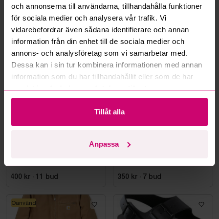
Läs fler frågor och svar
och annonserna till användarna, tillhandahålla funktioner
för sociala medier och analysera vår trafik. Vi
vidarebefordrar även sådana identifierare och annan
information från din enhet till de sociala medier och
Mer från samma kategori
annons- och analysföretag som vi samarbetar med.
Dessa kan i sin tur kombinera informationen med annan
information som du har tillhandahållit eller som de har
Oanvänd
Oanvänd
samlat in när du har använt deras tjänster.
Tillåt alla
Bromma
12d
Bromma
11d 23h
Anpassa
VÄRMEHUVJACKA
Skyddskänga Jalas 7198
MILWAUKEE M12, SVART
Zenit Evo, stl. 44
HHBL4-0. STL M
400 kr
·
11
bud
350 kr
·
7
bud
Oanvänd