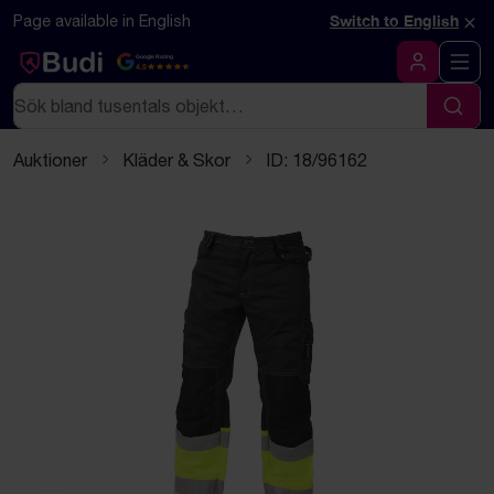
Hoppa till innehåll
Textbaserad (markdown) version av denna sida
×
Page available in English
Switch to English
Google Rating
4.5
Logga in
Sök
Sök
Auktioner
Kläder & Skor
ID: 18/96162