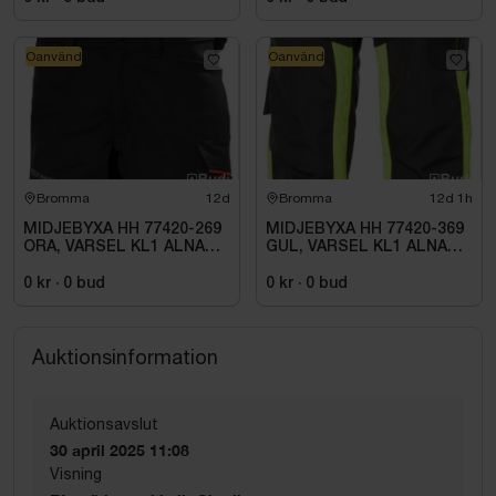
Oanvänd
Oanvänd
Bromma
12d
Bromma
12d 1h
MIDJEBYXA HH 77420-269
MIDJEBYXA HH 77420-369
ORA, VARSEL KL1 ALNA
GUL, VARSEL KL1 ALNA
2.0. STL C54
2.0. STL C46
0 kr
·
0
bud
0 kr
·
0
bud
Auktionsinformation
Auktionsavslut
30 april 2025 11:08
Visning