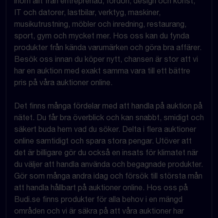
inom allt från entreprenad, fordon, design och konst,
IT och datorer, lastbilar, verktyg, maskiner,
musikutrustning, möbler och inredning, restaurang,
sport, gym och mycket mer. Hos oss kan du fynda
produkter från kända varumärken och göra bra affärer.
Besök oss innan du köper nytt, chansen är stor att vi
har en auktion med exakt samma vara till ett bättre
pris på våra auktioner online.
Det finns många fördelar med att handla på auktion på
nätet. Du får bra överblick och kan snabbt, smidigt och
säkert buda hem vad du söker. Delta i flera auktioner
online samtidigt och spara stora pengar. Utöver att
det är billigare gör du också en insats för klimatet när
du väljer att handla använda och begagnade produkter.
Gör som många andra idag och försök till största mån
att handla hållbart på auktioner online. Hos oss på
Budi.se finns produkter för alla behov i en mängd
områden och vi är säkra på att våra auktioner har