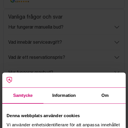
4.5
Vanliga frågor och svar
Hur fungerar manuella bud?
Vad innebär serviceavgift?
Vad är ett reservationspris?
Hur fungerar maxbud?
Hur fungerar budmotorn?
Samtycke
Information
Om
Kan jag ångra ett bud?
Denna webbplats använder cookies
Kan ni frakta mina vunna objekt?
Vi använder enhetsidentifierare för att anpassa innehållet