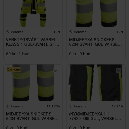
Bromma
12d
Bromma
12d
VERKTYGSVÄST VARSEL,
MIDJEBYXA SNICKERS
KLASS 1 GUL/SVART, STL
6234 SVART, GUL VARSEL
007 (XL)
HF KL1. STL. 252
50 kr
·
1
bud
0 kr
·
0
bud
Oanvänd
Bromma
11d 23h
Bromma
12d 1h
MIDJEBYXA SNICKERS
(NYA)MIDJEBYXA HH
6234 SVART, GUL VARSEL
77420-369 GUL, VARSEL
HF KL1. STL 62
KL1 ALNA 2.0. STL C54
0 kr
·
0
bud
0 kr
·
0
bud