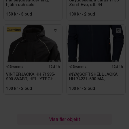
Fallskyddsutrustning,
Skyddskänga Jalas 7198
hjälm och sele
Zenit Evo, stl. 44
150 kr
·
3
bud
100 kr
·
2
bud
Oanvänd
Bromma
12d 1h
Bromma
12d 1h
VINTERJACKA HH 71335-
(NYA)SOFTSHELLJACKA
990 SVART, HELLYTECH
HH 74231-590 MA,
ARCTIC. STL L
KENSINGTON. STL XL
100 kr
·
2
bud
100 kr
·
2
bud
Visa fler objekt