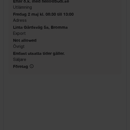
Efter ö.k. med hello@budi.se
Utlämning
Fredag 2 maj kl. 08:30 till 13:00
Adress
Linta Gårdsväg 5a, Bromma
Export
Not allowed
Övrigt
Endast utsatta tider gäller.
Säljare
Företag