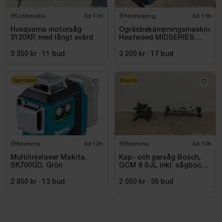
Uddevalla
3d 11h
Norrköping
3d 13h
Husqvarna motorsåg
Ogräsbekämpningsmaskin
3120XP, med långt svärd
Heatweed MIDSERIES
22/8, -2015
3 350 kr
·
11
bud
3 200 kr
·
17
bud
Oanvänd
Bosch
Bromma
3d 12h
Bromma
3d 10h
Multilinjelaser Makita,
Kap- och gersåg Bosch,
SK700GD, Grön
GCM 8 SJL inkl. sågbock
Bosch, GTA 2500
2 850 kr
·
13
bud
2 050 kr
·
35
bud