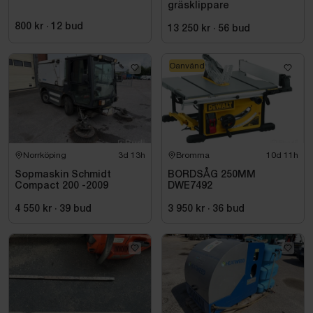
gräsklippare
800 kr
·
12
bud
13 250 kr
·
56
bud
Oanvänd
Norrköping
3d 13h
Bromma
10d 11h
Sopmaskin Schmidt
BORDSÅG 250MM
Compact 200 -2009
DWE7492
4 550 kr
·
39
bud
3 950 kr
·
36
bud