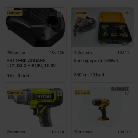
Oanvänd
Dewalt
Bromma
10d 10h
Bromma
10d 11h
BATTERILADDARE
Verktygsparti DeWalt
UC10SL2 HIKOKI, 10.8V
350 kr
·
10
bud
0 kr
·
0
bud
Oanvänd
Oanvänd
Bromma
10d 11h
Bromma
10d 10h