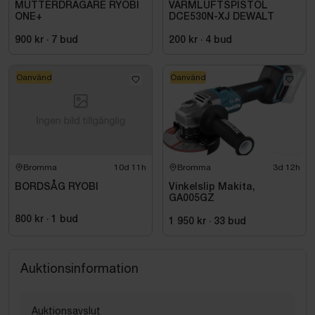
MUTTERDRAGARE RYOBI
VARMLUFTSPISTOL
ONE+
DCE530N-XJ DEWALT
900 kr
·
7
bud
200 kr
·
4
bud
Oanvänd
Oanvänd
Bromma
10d 11h
Bromma
3d 12h
BORDSÅG RYOBI
Vinkelslip Makita,
GA005GZ
800 kr
·
1
bud
1 950 kr
·
33
bud
Auktionsinformation
Auktionsavslut