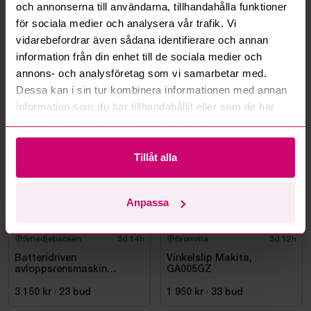
och annonserna till användarna, tillhandahålla funktioner
Kan ni frakta mina vunna objekt?
för sociala medier och analysera vår trafik. Vi
vidarebefordrar även sådana identifierare och annan
Läs fler frågor och svar
information från din enhet till de sociala medier och
annons- och analysföretag som vi samarbetar med.
Dessa kan i sin tur kombinera informationen med annan
Mer från samma kategori
information som du har tillhandahållit eller som de har
samlat in när du har använt deras tjänster.
Milwaukee
Oanvänd
Tillåt alla
Anpassa
Smedjebacken
3d 14h
Bromma
3d 12h
Batteridriven
Vinkelslip Makita,
avloppsrensmaskin
GA005GZ
Milwaukee M18 FUEL M18
FSSM-121 | Oanvänd
3 150 kr
·
23
bud
1 950 kr
·
33
bud