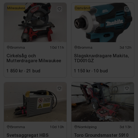
Milwaukee
Oanvänd
Bromma
10d 11h
Bromma
3d 12h
Cirkelsåg och
Slagskruvdragare Makita,
Mutterdragare Milwaukee
TD001GZ
1 850 kr
·
21
bud
1 150 kr
·
10
bud
Bromma
10d 10h
Norrköping
3d 13h
Svetsaggregat HBS
Toro Groundsmaster 5910