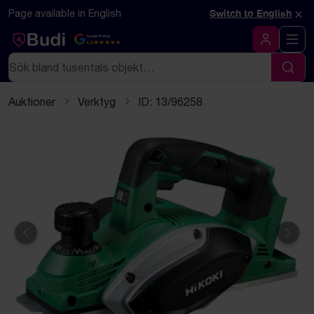
Hoppa till innehåll
Textbaserad (markdown) version av denna sida
×
Page available in English
Switch to English
Google Rating
4.5
Logga in
Sök
Sök
Auktioner
Verktyg
ID: 13/96258
Föregående
Näst