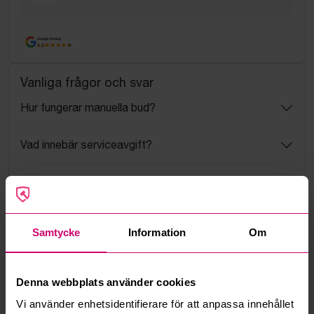
Google Rating
4.5
Vanliga frågor och svar
Hur fungerar manuella bud?
Vad innebär serviceavgift?
Vad är ett reservationspris?
Hur fungerar maxbud?
Samtycke
Information
Om
Hur fungerar budmotorn?
Denna webbplats använder cookies
Kan jag ångra ett bud?
Vi använder enhetsidentifierare för att anpassa innehållet