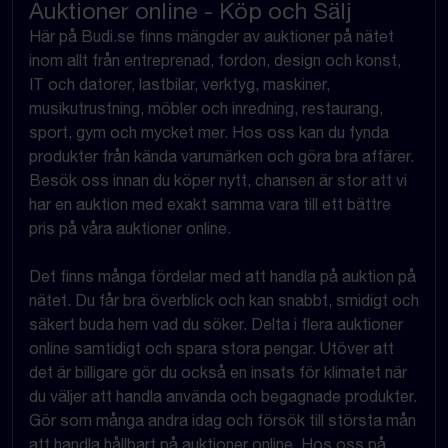
Auktioner online - Köp och Sälj
Här på Budi.se finns mängder av auktioner på nätet
inom allt från entreprenad, fordon, design och konst,
IT och datorer, lastbilar, verktyg, maskiner,
musikutrustning, möbler och inredning, restaurang,
sport, gym och mycket mer. Hos oss kan du fynda
produkter från kända varumärken och göra bra affärer.
Besök oss innan du köper nytt, chansen är stor att vi
har en auktion med exakt samma vara till ett bättre
pris på våra auktioner online.
Det finns många fördelar med att handla på auktion på
nätet. Du får bra överblick och kan snabbt, smidigt och
säkert buda hem vad du söker. Delta i flera auktioner
online samtidigt och spara stora pengar. Utöver att
det är billigare gör du också en insats för klimatet när
du väljer att handla använda och begagnade produkter.
Gör som många andra idag och försök till största mån
att handla hållbart på auktioner online. Hos oss på