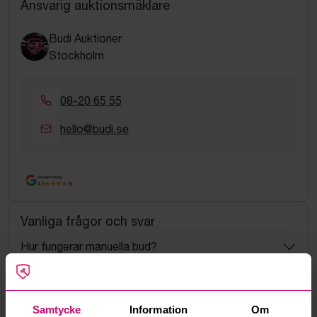
Ansvarig auktionsmäklare
Budi Auktioner
Stockholm
08-20 65 55
hello@budi.se
Google Rating
4.5
Vanliga frågor och svar
Hur fungerar manuella bud?
Vad innebär serviceavgift?
Samtycke
Information
Om