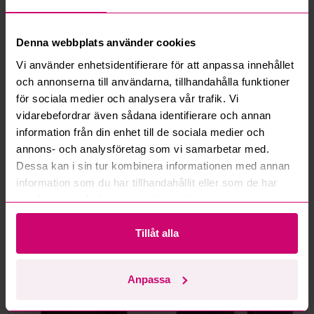
Vad är ett reservationspris?
Hur fungerar maxbud?
Denna webbplats använder cookies
Vi använder enhetsidentifierare för att anpassa innehållet
Hur fungerar budmotorn?
och annonserna till användarna, tillhandahålla funktioner
för sociala medier och analysera vår trafik. Vi
vidarebefordrar även sådana identifierare och annan
Kan jag ångra ett bud?
information från din enhet till de sociala medier och
annons- och analysföretag som vi samarbetar med.
Kan ni frakta mina vunna objekt?
Dessa kan i sin tur kombinera informationen med annan
information som du har tillhandahållit eller som de har
Läs fler frågor och svar
samlat in när du har använt deras tjänster.
Tillåt alla
Mer från samma kategori
Anpassa
Oanvänd
Oanvänd