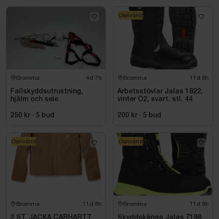
Oanvänd
Bromma
4d 7h
Bromma
11d 8h
Fallskyddsutrustning,
Arbetsstövlar Jalas 1822,
hjälm och sele
vinter O2, svart. stl. 44
250 kr
·
5
bud
200 kr
·
5
bud
Oanvänd
Oanvänd
Bromma
11d 8h
Bromma
11d 8h
2 ST. JACKA CARHARTT
Skyddskänga Jalas 7198