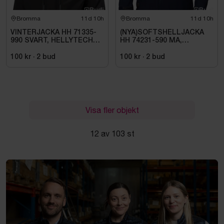
Bromma
11d 10h
Bromma
11d 10h
VINTERJACKA HH 71335-
(NYA)SOFTSHELLJACKA
990 SVART, HELLYTECH
HH 74231-590 MA,
ARCTIC. STL L
KENSINGTON. STL XL
100 kr
·
2
bud
100 kr
·
2
bud
Visa fler objekt
12 av 103 st