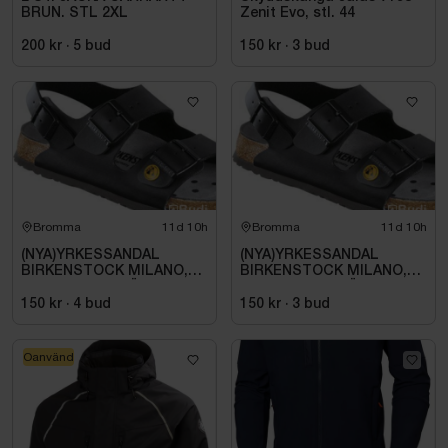
BRUN. STL 2XL
Zenit Evo, stl. 44
200 kr
·
5
bud
150 kr
·
3
bud
Bromma
11d 10h
Bromma
11d 10h
(NYA)YRKESSANDAL
(NYA)YRKESSANDAL
BIRKENSTOCK MILANO,
BIRKENSTOCK MILANO,
ESD NORMAL LÄST
ESD NORMAL LÄST
SVART. STL 42
SVART. STL 42
150 kr
·
4
bud
150 kr
·
3
bud
Oanvänd