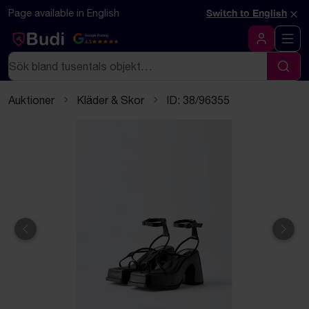
Hoppa till innehåll
Textbaserad (markdown) version av denna sida
×
Page available in English
Switch to English
Google Rating
4.5
Logga in
Sök
Sök
Auktioner
Kläder & Skor
ID: 38/96355
Föregående
Näst