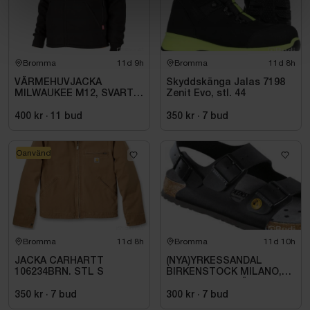
Bromma
11d 9h
Bromma
11d 8h
VÄRMEHUVJACKA
Skyddskänga Jalas 7198
MILWAUKEE M12, SVART
Zenit Evo, stl. 44
HHBL4-0. STL M
400 kr
·
11
bud
350 kr
·
7
bud
Oanvänd
Bromma
11d 8h
Bromma
11d 10h
JACKA CARHARTT
(NYA)YRKESSANDAL
106234BRN. STL S
BIRKENSTOCK MILANO,
ESD NORMAL LÄST
SVART. STL 42
350 kr
·
7
bud
300 kr
·
7
bud