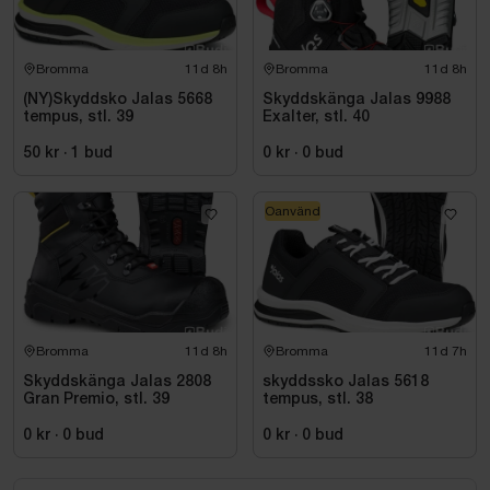
Bromma
11d 8h
Bromma
11d 8h
(NY)Skyddsko Jalas 5668
Skyddskänga Jalas 9988
tempus, stl. 39
Exalter, stl. 40
50 kr
·
1
bud
0 kr
·
0
bud
Oanvänd
Bromma
11d 8h
Bromma
11d 7h
Skyddskänga Jalas 2808
skyddssko Jalas 5618
Gran Premio, stl. 39
tempus, stl. 38
0 kr
·
0
bud
0 kr
·
0
bud