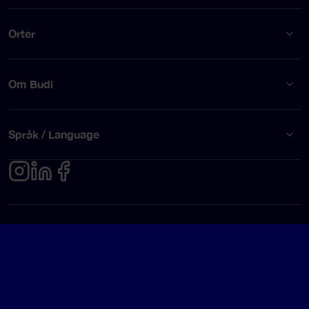
Orter
Om Budi
Språk / Language
Integritetspolicy
Användarvillkor
© Budi AB 2026