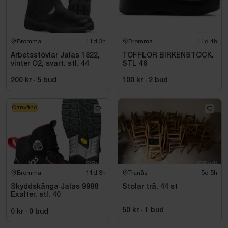
Bromma
11d 3h
Bromma
11d 4h
Arbetsstövlar Jalas 1822,
TOFFLOR BIRKENSTOCK.
vinter O2, svart. stl. 44
STL 46
200 kr
·
5
bud
100 kr
·
2
bud
Oanvänd
Bromma
11d 3h
Tranås
5d 5h
Skyddskänga Jalas 9988
Stolar trä, 44 st
Exalter, stl. 40
50 kr
·
1
bud
0 kr
·
0
bud