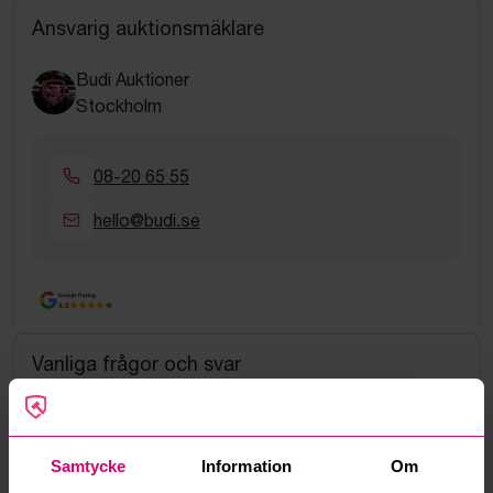
Ansvarig auktionsmäklare
Budi Auktioner
Stockholm
08-20 65 55
hello@budi.se
Google Rating
4.5
Vanliga frågor och svar
Hur fungerar manuella bud?
Vad innebär serviceavgift?
Samtycke
Information
Om