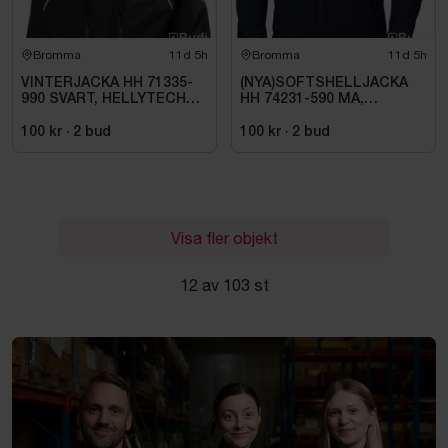
Bromma
11d 5h
Bromma
11d 5h
VINTERJACKA HH 71335-
(NYA)SOFTSHELLJACKA
990 SVART, HELLYTECH
HH 74231-590 MA,
ARCTIC. STL L
KENSINGTON. STL XL
100 kr
·
2
bud
100 kr
·
2
bud
Visa fler objekt
12 av 103 st