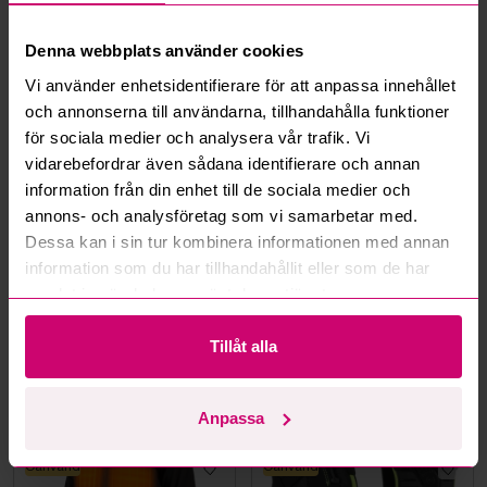
Vad är ett reservationspris?
Denna webbplats använder cookies
Hur fungerar maxbud?
Vi använder enhetsidentifierare för att anpassa innehållet
och annonserna till användarna, tillhandahålla funktioner
för sociala medier och analysera vår trafik. Vi
Hur fungerar budmotorn?
vidarebefordrar även sådana identifierare och annan
information från din enhet till de sociala medier och
Kan jag ångra ett bud?
annons- och analysföretag som vi samarbetar med.
Dessa kan i sin tur kombinera informationen med annan
Kan ni frakta mina vunna objekt?
information som du har tillhandahållit eller som de har
samlat in när du har använt deras tjänster.
Läs fler frågor och svar
Tillåt alla
Mer från samma kategori
Anpassa
Oanvänd
Oanvänd