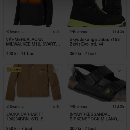
Bromma
11d 5h
Bromma
11d 3h
VÄRMEHUVJACKA
Skyddskänga Jalas 7198
MILWAUKEE M12, SVART
Zenit Evo, stl. 44
HHBL4-0. STL M
400 kr
·
11
bud
350 kr
·
7
bud
Oanvänd
Bromma
11d 4h
Bromma
11d 5h
JACKA CARHARTT
(NYA)YRKESSANDAL
106234BRN. STL S
BIRKENSTOCK MILANO,
ESD NORMAL LÄST
SVART. STL 42
350 kr
·
7
bud
300 kr
·
7
bud