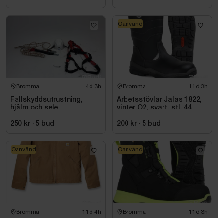
Oanvänd
Bromma
4d 3h
Bromma
11d 3h
Fallskyddsutrustning,
Arbetsstövlar Jalas 1822,
hjälm och sele
vinter O2, svart. stl. 44
250 kr
·
5
bud
200 kr
·
5
bud
Oanvänd
Oanvänd
Bromma
11d 4h
Bromma
11d 3h