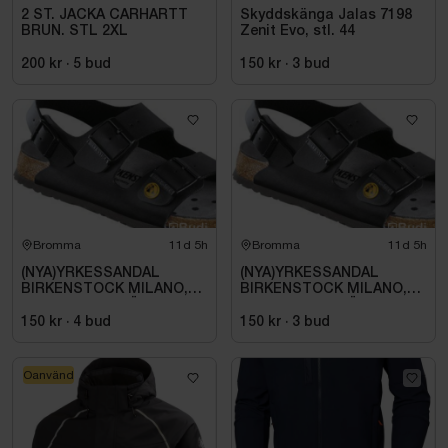
2 ST. JACKA CARHARTT
Skyddskänga Jalas 7198
BRUN. STL 2XL
Zenit Evo, stl. 44
200 kr
·
5
bud
150 kr
·
3
bud
Bromma
11d 5h
Bromma
11d 5h
(NYA)YRKESSANDAL
(NYA)YRKESSANDAL
BIRKENSTOCK MILANO,
BIRKENSTOCK MILANO,
ESD NORMAL LÄST
ESD NORMAL LÄST
SVART. STL 42
SVART. STL 42
150 kr
·
4
bud
150 kr
·
3
bud
Oanvänd