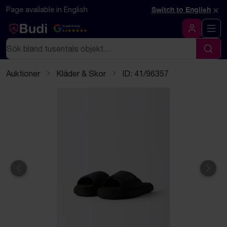
Hoppa till innehåll
Textbaserad (markdown) version av denna sida
×
Page available in English
Switch to English
Google Rating
4.5
Logga in
Sök
Sök
Auktioner
Kläder & Skor
ID: 41/96357
Föregående
Näst