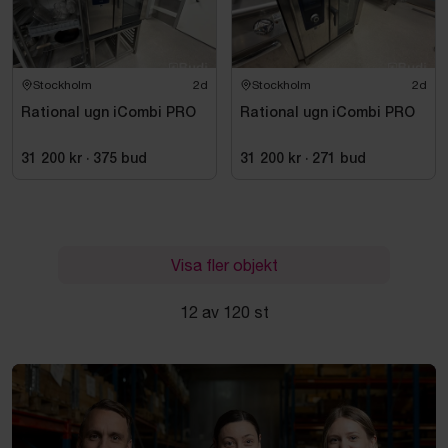
Stockholm
2d
Stockholm
2d
Rational ugn iCombi PRO
Rational ugn iCombi PRO
31 200 kr
·
375
bud
31 200 kr
·
271
bud
Visa fler objekt
12 av 120 st