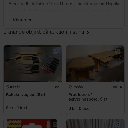
Black with details of solid brass, the classic and highly
reputable XC75 carbon steel is optimally hardened to
58 HRC, which gives the knife a razor sharp edge that
... Visa mer
also stays sharp over time. As it is not a stainless
steel, the knife has a dark grey patina on the blade
Liknande objekt på auktion just nu
surface to help protect the carbon steel from
corrosion. The patina will start to change from the
first cut and will quickly evolve into a truly unique and
characteristic, beautiful pattern on your blade.
Tranås
5d
Tranås
5d 1h
Köksknivar, ca 20 st
Arbetsbord/
serveringsbord, 3 st
0 kr
·
0
bud
0 kr
·
0
bud
Oanvänd