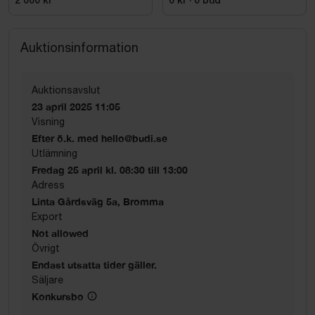
2 000 kr
0 kr
·
0
bud
Auktionsinformation
Auktionsavslut
23 april 2025 11:05
Visning
Efter ö.k. med hello@budi.se
Utlämning
Fredag 25 april kl. 08:30 till 13:00
Adress
Linta Gårdsväg 5a, Bromma
Export
Not allowed
Övrigt
Endast utsatta tider gäller.
Säljare
Konkursbo