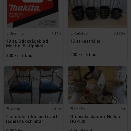
Bromma
4d 1h
Karlstad
3d 23h
19 st. Sticksågsblad
16 st kastruller
Makita, 5 st/paket
200 kr
·
5
bud
300 kr
·
7
bud
Nacka
4d 2h
Tranås
5d
2 st stolar i trä med svart
Grönsaksskärare, Hällde
lädersits och nitar
RG-100