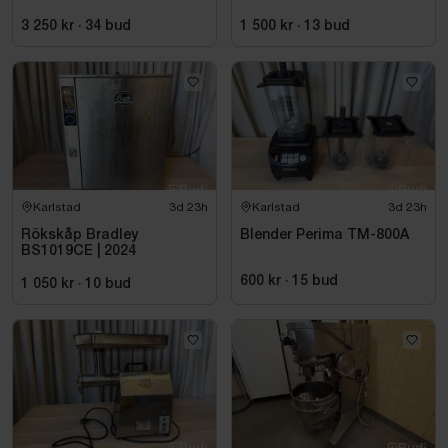
3 250 kr
·
34
bud
1 500 kr
·
13
bud
Karlstad
3d 23h
Karlstad
3d 23h
Rökskåp Bradley
Blender Perima TM-800A
BS1019CE | 2024
600 kr
·
15
bud
1 050 kr
·
10
bud