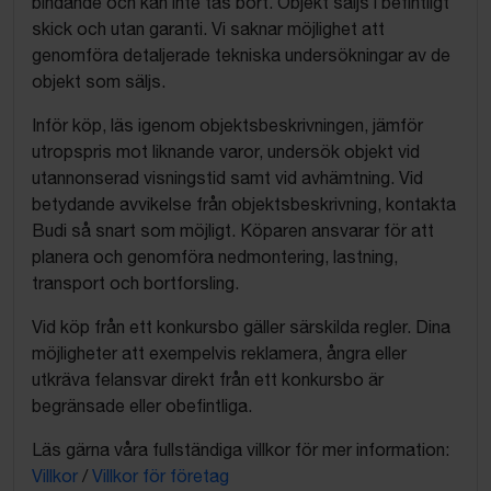
bindande och kan inte tas bort. Objekt säljs i befintligt
skick och utan garanti. Vi saknar möjlighet att
genomföra detaljerade tekniska undersökningar av de
objekt som säljs.
Inför köp, läs igenom objektsbeskrivningen, jämför
utropspris mot liknande varor, undersök objekt vid
utannonserad visningstid samt vid avhämtning. Vid
betydande avvikelse från objektsbeskrivning, kontakta
Budi så snart som möjligt. Köparen ansvarar för att
planera och genomföra nedmontering, lastning,
transport och bortforsling.
Vid köp från ett konkursbo gäller särskilda regler. Dina
möjligheter att exempelvis reklamera, ångra eller
utkräva felansvar direkt från ett konkursbo är
begränsade eller obefintliga.
Läs gärna våra fullständiga villkor för mer information:
Villkor
/
Villkor för företag