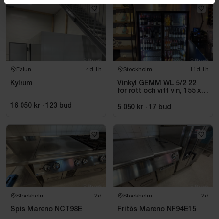
Falun
4d 1h
Stockholm
11d 1h
Kylrum
Vinkyl GEMM WL 5/2 22,
för rött och vitt vin, 155 x
220 cm
16 050 kr
·
123
bud
5 050 kr
·
17
bud
Stockholm
2d
Stockholm
2d
Spis Mareno NCT98E
Fritös Mareno NF94E15