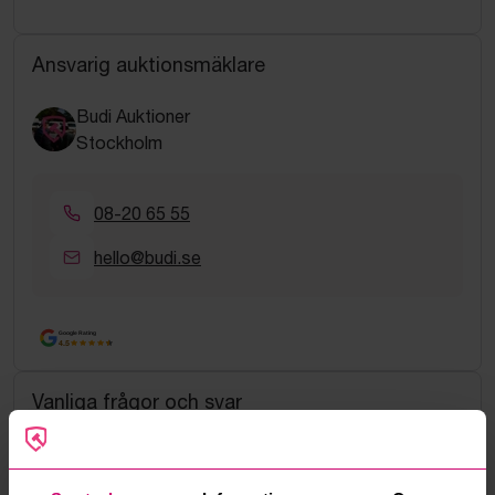
Ansvarig auktionsmäklare
Budi Auktioner
Stockholm
08-20 65 55
hello@budi.se
Google Rating
4.5
Vanliga frågor och svar
Hur fungerar manuella bud?