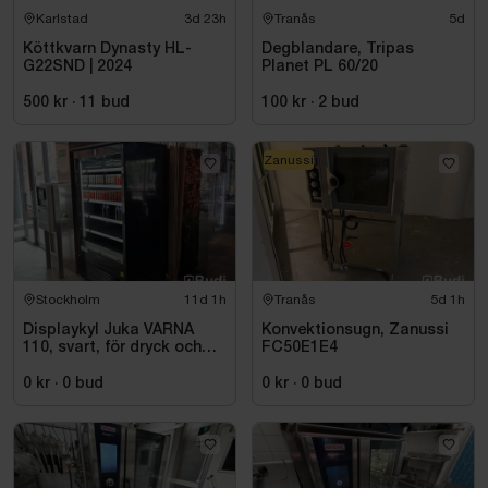
Karlstad
3d 23h
Tranås
5d
Köttkvarn Dynasty HL-
Degblandare, Tripas
G22SND | 2024
Planet PL 60/20
500 kr
·
11
bud
100 kr
·
2
bud
Zanussi
Stockholm
11d 1h
Tranås
5d 1h
Displaykyl Juka VARNA
Konvektionsugn, Zanussi
110, svart, för dryck och
FC50E1E4
takeaway
0 kr
·
0
bud
0 kr
·
0
bud