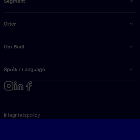
Segment
Orter
Om Budi
Språk / Language
Integritetspolicy
Användarvillkor
© Budi AB 2026