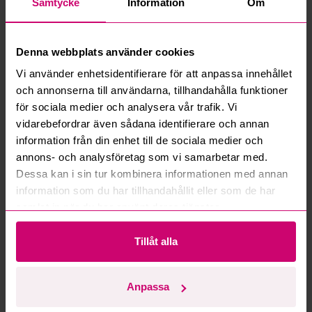
Samtycke
Information
Om
Vad innebär serviceavgift?
Vad är ett reservationspris?
Denna webbplats använder cookies
Vi använder enhetsidentifierare för att anpassa innehållet
Hur fungerar maxbud?
och annonserna till användarna, tillhandahålla funktioner
för sociala medier och analysera vår trafik. Vi
Hur fungerar budmotorn?
vidarebefordrar även sådana identifierare och annan
information från din enhet till de sociala medier och
Kan jag ångra ett bud?
annons- och analysföretag som vi samarbetar med.
Dessa kan i sin tur kombinera informationen med annan
Kan ni frakta mina vunna objekt?
information som du har tillhandahållit eller som de har
samlat in när du har använt deras tjänster.
Läs fler frågor och svar
Tillåt alla
Mer från samma kategori
Anpassa