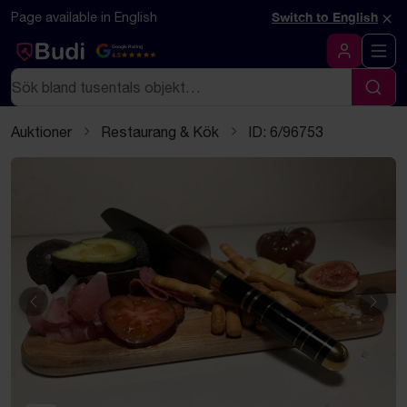
Hoppa till innehåll
Textbaserad (markdown) version av denna sida
×
Page available in English
Switch to English
Google Rating
4.5
Logga in
Sök
Sök
Auktioner
Restaurang & Kök
ID: 6/96753
Föregående
Näst