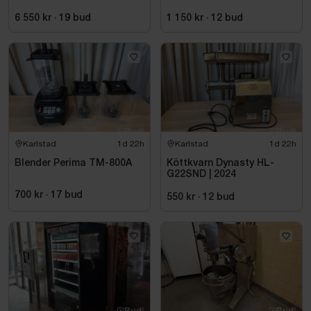
220 cm
6 550 kr
·
19
bud
1 150 kr
·
12
bud
Karlstad
1d 22h
Karlstad
1d 22h
Blender Perima TM-800A
Köttkvarn Dynasty HL-
G22SND | 2024
700 kr
·
17
bud
550 kr
·
12
bud