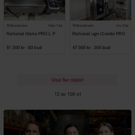
Stockholm
16m 12s
Stockholm
1m 22s
Rational iVario PRO L P
Rational ugn iCombi PRO
51 200 kr
·
63
bud
47 000 kr
·
305
bud
Visa fler objekt
12 av 106 st