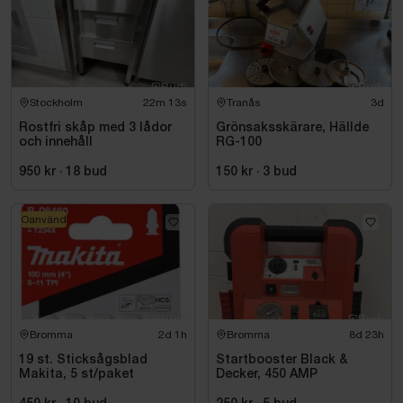
Stockholm
22m 12s
Tranås
3d
Rostfri skåp med 3 lådor
Grönsaksskärare, Hällde
och innehåll
RG-100
950 kr
·
18
bud
150 kr
·
3
bud
Oanvänd
Bromma
2d 1h
Bromma
8d 23h
19 st. Sticksågsblad
Startbooster Black &
Makita, 5 st/paket
Decker, 450 AMP