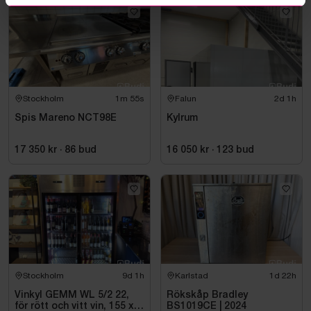
Stockholm
1m 54s
Falun
2d 1h
Spis Mareno NCT98E
Kylrum
17 350 kr
·
86
bud
16 050 kr
·
123
bud
Stockholm
9d 1h
Karlstad
1d 22h
Vinkyl GEMM WL 5/2 22,
Rökskåp Bradley
för rött och vitt vin, 155 x
BS1019CE | 2024