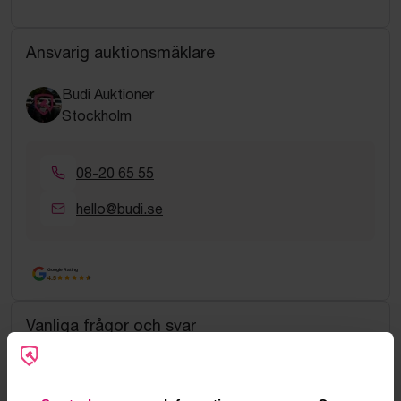
Ansvarig auktionsmäklare
Budi Auktioner
Stockholm
08-20 65 55
hello@budi.se
Google Rating
4.5
Vanliga frågor och svar
Hur fungerar manuella bud?