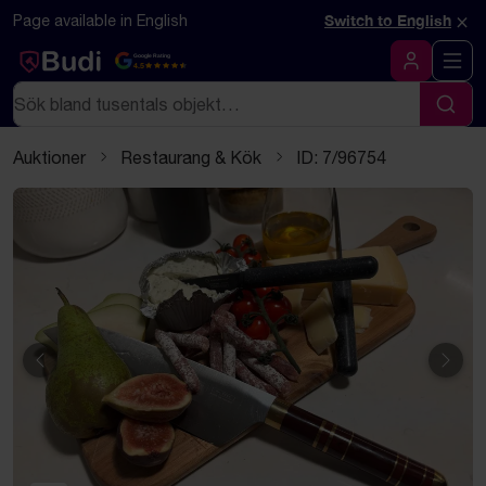
Hoppa till innehåll
Textbaserad (markdown) version av denna sida
×
Page available in English
Switch to English
Google Rating
4.5
Logga in
Sök
Sök
Auktioner
Restaurang & Kök
ID: 7/96754
Föregående
Näst