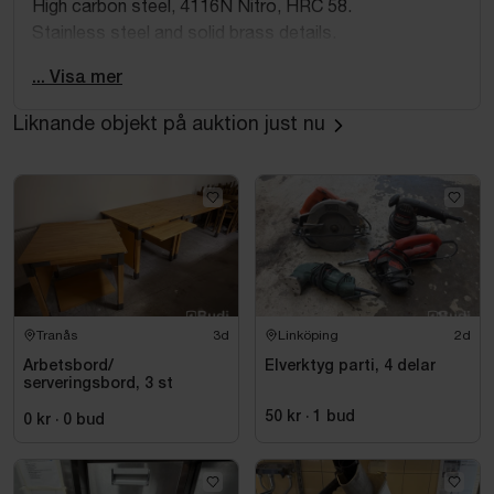
High carbon steel, 4116N Nitro, HRC 58.
Stainless steel and solid brass details.
Designad i Sverige, tillverkad i Frankrike.
... Visa mer
Kniven är numrerad och unik.
Obs, bilderna är endast referensbilder - kniven har
Liknande objekt på auktion just nu
andra numreringar än det som syns på bilderna.
Skalkniv:
Ej numrerad.
Tranås
3d
Linköping
2d
Arbetsbord/
Elverktyg parti, 4 delar
serveringsbord, 3 st
50 kr
·
1
bud
0 kr
·
0
bud