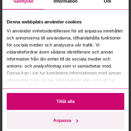
Samtycke
Information
Om
Vad innebär serviceavgift?
Vad är ett reservationspris?
Denna webbplats använder cookies
Vi använder enhetsidentifierare för att anpassa innehållet
Hur fungerar maxbud?
och annonserna till användarna, tillhandahålla funktioner
för sociala medier och analysera vår trafik. Vi
Hur fungerar budmotorn?
vidarebefordrar även sådana identifierare och annan
information från din enhet till de sociala medier och
Kan jag ångra ett bud?
annons- och analysföretag som vi samarbetar med.
Dessa kan i sin tur kombinera informationen med annan
Kan ni frakta mina vunna objekt?
information som du har tillhandahållit eller som de har
samlat in när du har använt deras tjänster.
Läs fler frågor och svar
Tillåt alla
Mer från samma kategori
Anpassa