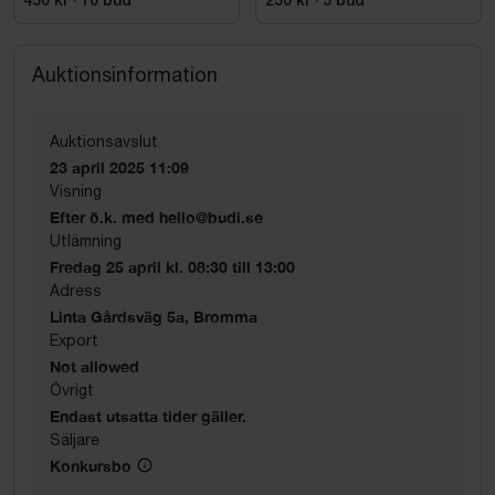
450 kr
·
10
bud
250 kr
·
5
bud
Auktionsinformation
Auktionsavslut
23 april 2025 11:09
Visning
Efter ö.k. med hello@budi.se
Utlämning
Fredag 25 april kl. 08:30 till 13:00
Adress
Linta Gårdsväg 5a, Bromma
Export
Not allowed
Övrigt
Endast utsatta tider gäller.
Säljare
Konkursbo