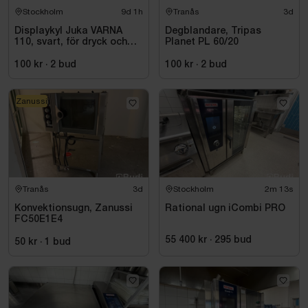
Stockholm
9d 1h
Tranås
3d
Displaykyl Juka VARNA
Degblandare, Tripas
110, svart, för dryck och
Planet PL 60/20
takeaway
100 kr
·
2
bud
100 kr
·
2
bud
Zanussi
Tranås
3d
Stockholm
2m 12s
Konvektionsugn, Zanussi
Rational ugn iCombi PRO
FC50E1E4
55 400 kr
·
295
bud
50 kr
·
1
bud