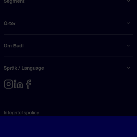
Segment
Orter
Om Budi
Språk / Language
Integritetspolicy
Användarvillkor
© Budi AB 2026