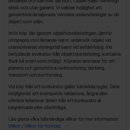
bindande och kan inte tas bort. Objekt säljs i befintligt
skick och utan garanti. Vi saknar möjlighet att
genomföra detaljerade tekniska undersökningar av de
objekt som säljs.
Inför köp, läs igenom objektsbeskrivningen, jämför
utropspris mot liknande varor, undersök objekt vid
utannonserad visningstid samt vid avhämtning. Vid
betydande avvikelse från objektsbeskrivning, kontakta
Budi så snart som möjligt. Köparen ansvarar för att
planera och genomföra nedmontering, lastning,
transport och bortforsling.
Vid köp från ett konkursbo gäller särskilda regler. Dina
möjligheter att exempelvis reklamera, ångra eller
utkräva felansvar direkt från ett konkursbo är
begränsade eller obefintliga.
Läs gärna våra fullständiga villkor för mer information:
Villkor
/
Villkor för företag