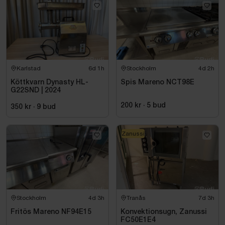
Karlstad
6d 1h
Stockholm
4d 2h
Köttkvarn Dynasty HL-
Spis Mareno NCT98E
G22SND | 2024
200 kr
·
5
bud
350 kr
·
9
bud
Zanussi
Stockholm
4d 3h
Tranås
7d 3h
Fritös Mareno NF94E15
Konvektionsugn, Zanussi
FC50E1E4