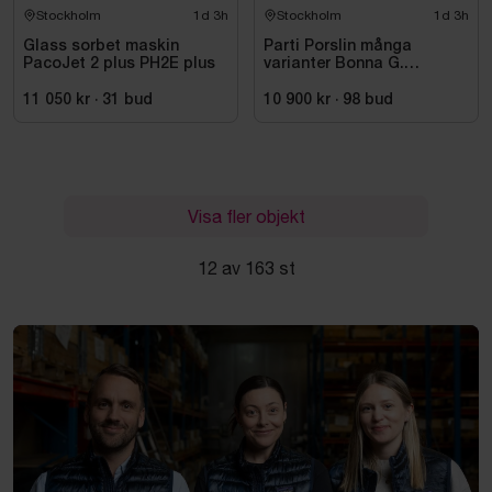
Stockholm
1d 3h
Stockholm
1d 3h
Glass sorbet maskin
Parti Porslin många
PacoJet 2 plus PH2E plus
varianter Bonna G.
Benedikt RAK Rakstene
11 050 kr
·
31
bud
10 900 kr
·
98
bud
Visa fler objekt
12 av 163 st