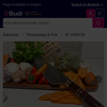
Hoppa till innehåll
Textbaserad (markdown) version av denna sida
×
Page available in English
Switch to English
Google Rating
4.5
Logga in
Sök
Sök
Auktioner
Restaurang & Kök
ID: 8/96755
Föregående
Näst