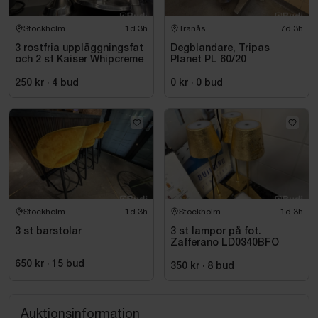
Stockholm
1d 3h
Tranås
7d 3h
3 rostfria uppläggningsfat
Degblandare, Tripas
och 2 st Kaiser Whipcreme
Planet PL 60/20
250 kr
·
4
bud
0 kr
·
0
bud
Stockholm
1d 3h
Stockholm
1d 3h
3 st barstolar
3 st lampor på fot.
Zafferano LD0340BFO
650 kr
·
15
bud
350 kr
·
8
bud
Auktionsinformation