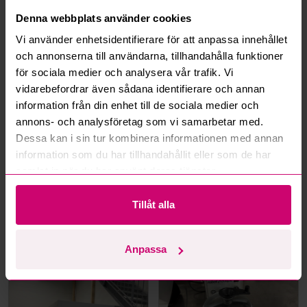
Denna webbplats använder cookies
Hur fungerar maxbud?
Vi använder enhetsidentifierare för att anpassa innehållet
och annonserna till användarna, tillhandahålla funktioner
Hur fungerar budmotorn?
för sociala medier och analysera vår trafik. Vi
vidarebefordrar även sådana identifierare och annan
Kan jag ångra ett bud?
information från din enhet till de sociala medier och
annons- och analysföretag som vi samarbetar med.
Kan ni frakta mina vunna objekt?
Dessa kan i sin tur kombinera informationen med annan
information som du har tillhandahållit eller som de har
Läs fler frågor och svar
samlat in när du har använt deras tjänster.
Tillåt alla
Mer från samma kategori
Anpassa