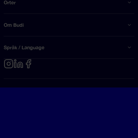
Orter
Om Budi
Språk / Language
Integritetspolicy
Användarvillkor
© Budi AB 2026