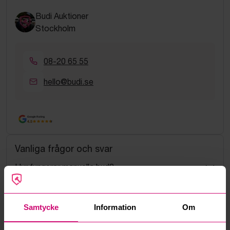
Budi Auktioner
Stockholm
08-20 65 55
hello@budi.se
Google Rating
4.5
Vanliga frågor och svar
Hur fungerar manuella bud?
Vad innebär serviceavgift?
Samtycke
Information
Om
Vad är ett reservationspris?