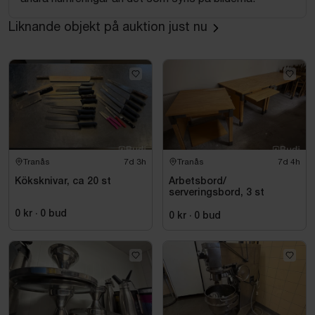
Liknande objekt på auktion just nu
Tranås
7d 3h
Tranås
7d 4h
Köksknivar, ca 20 st
Arbetsbord/
serveringsbord, 3 st
0 kr
·
0
bud
0 kr
·
0
bud