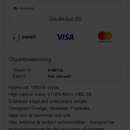
= Autobud
Visa alla bud (
36
)
Objektbeskrivning
Objekt-ID
8/96755
Export
Not allowed
Nypris ca: 1900 kr styck.
High carbon steel, 4116N Nitro, HRC 58.
Stainless steel and solid brass details.
Designad i Sverige, tillverkad i Frankrike.
Varje kniv är numrerad och unik.
Obs, bilderna är endast referensbilder - knivarna har
andra numreringar än det som syns på bilderna.