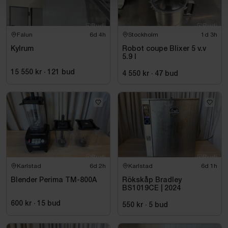
Falun
6d 4h
Stockholm
1d 3h
Kylrum
Robot coupe Blixer 5 v.v
5.9 l
15 550 kr
·
121
bud
4 550 kr
·
47
bud
Karlstad
6d 2h
Karlstad
6d 1h
Blender Perima TM-800A
Rökskåp Bradley
BS1019CE | 2024
600 kr
·
15
bud
550 kr
·
5
bud