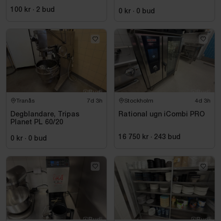
100 kr
·
2
bud
0 kr
·
0
bud
Tranås
7d 3h
Stockholm
4d 3h
Degblandare, Tripas
Rational ugn iCombi PRO
Planet PL 60/20
16 750 kr
·
243
bud
0 kr
·
0
bud