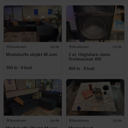
Stockholm
2d 6h
Stockholm
2d 6h
Modulsoffa objekt-M.com
2 st. Högtalare Jamo
Professional 400
300 kr
·
6
bud
950 kr
·
9
bud
Stockholm
2d 6h
Stockholm
2d 6h