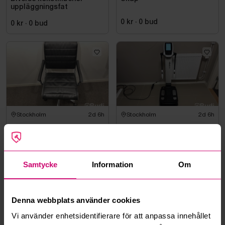
uppläggningsfat
0 kr
·
0
bud
0 kr
·
0
bud
Stockholm
2d 6h
Stockholm
2d 6h
Kontorsstol i läder
Kroppsmätare Inbody, 270
100 kr
·
2
bud
6 050 kr
·
52
bud
Samtycke
Information
Om
Denna webbplats använder cookies
Vi använder enhetsidentifierare för att anpassa innehållet