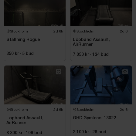
Stockholm
2d 6h
Stockholm
2d 6h
Ställning Rogue
Löpband Assault,
AirRunner
350 kr
·
5
bud
7 050 kr
·
134
bud
Stockholm
2d 6h
Stockholm
2d 6h
Löpband Assault,
GHD Gymleco, 13022
AirRunner
2 100 kr
·
26
bud
8 300 kr
·
106
bud