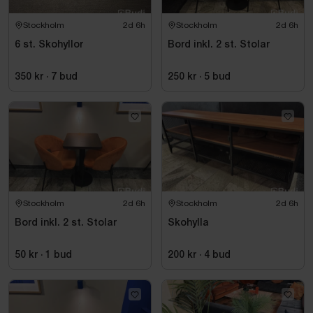
Stockholm
2d 6h
Stockholm
2d 6h
6 st. Skohyllor
Bord inkl. 2 st. Stolar
350 kr
·
7
bud
250 kr
·
5
bud
Stockholm
2d 6h
Stockholm
2d 6h
Bord inkl. 2 st. Stolar
Skohylla
50 kr
·
1
bud
200 kr
·
4
bud