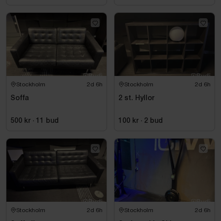
Stockholm
2d 6h
Stockholm
2d 6h
Soffa
2 st. Hyllor
500 kr
·
11
bud
100 kr
·
2
bud
Stockholm
2d 6h
Stockholm
2d 6h