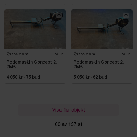
Stockholm
2d 6h
Stockholm
2d 6h
Roddmaskin Concept 2,
Roddmaskin Concept 2,
PM5
PM5
4 050 kr
·
75
bud
5 050 kr
·
62
bud
Visa fler objekt
60 av 157 st