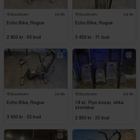
Stockholm
2d 6h
Stockholm
2d 6h
Echo Bike, Rogue
Echo Bike, Rogue
2 950 kr
·
63
bud
3 450 kr
·
71
bud
Stockholm
2d 6h
Stockholm
2d 6h
Echo Bike, Rogue
19 st. Plyo boxar, olika
storlekar
3 450 kr
·
22
bud
2 950 kr
·
25
bud