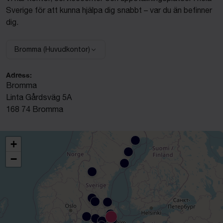
Sverige för att kunna hjälpa dig snabbt – var du än befinner
dig.
Bromma (Huvudkontor)
Adress:
Bromma
Linta Gårdsväg 5A
168 74 Bromma
+
−