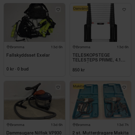
Oanvänd
Bromma
13d 6h
Bromma
13d 6h
Fallskyddsset Exelar
TELESKOPSTEGE
TELESTEPS PRIME, 4.1M
M UTFÄLLBAR
0 kr
·
0
bud
STABILISATOR
850 kr
Makita
Bromma
13d 6h
Bromma
13d 7h
Dammsugare Nilfisk VP930
2 st. Mutterdragare Makita