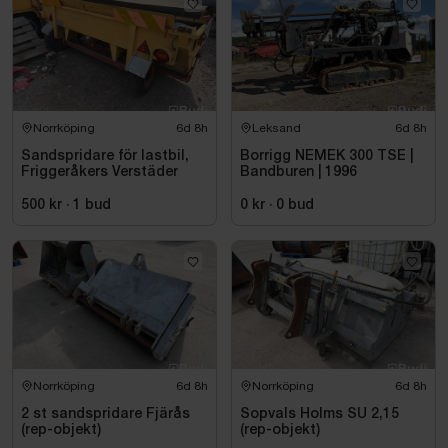
Norrköping
6d 8h
Leksand
6d 8h
Sandspridare för lastbil,
Borrigg NEMEK 300 TSE |
Friggeråkers Verstäder
Bandburen | 1996
500 kr
·
1
bud
0 kr
·
0
bud
Norrköping
6d 8h
Norrköping
6d 8h
2 st sandspridare Fjärås
Sopvals Holms SU 2,15
(rep-objekt)
(rep-objekt)