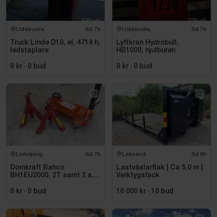
Uddevalla
6d 7h
Uddevalla
6d 7h
Truck Linde D10, el, 4714 h,
Lyftkran Hydrobull,
ledstaplare
HB1000, hjulburen
0 kr
·
0
bud
0 kr
·
0
bud
Linköping
6d 7h
Leksand
6d 8h
Domkraft Bahco
Lastväxlarflak | Ca 5,0 m |
BH1EU2000, 2T samt 2 st
Verktygsfack
pallbockar
0 kr
·
0
bud
16 000 kr
·
10
bud