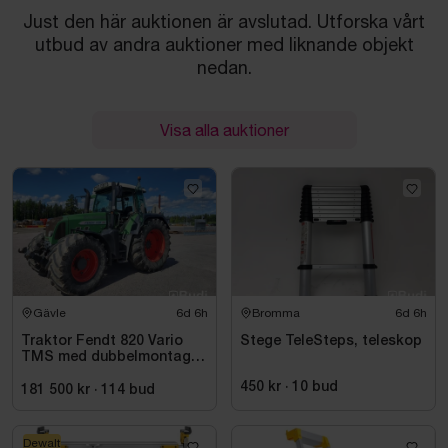
Just den här auktionen är avslutad. Utforska vårt
utbud av andra auktioner med liknande objekt
nedan.
Visa alla auktioner
Gävle
6d 6h
Bromma
6d 6h
Traktor Fendt 820 Vario
Stege TeleSteps, teleskop
TMS med dubbelmontage
- 2009
450 kr
·
10
bud
181 500 kr
·
114
bud
Dewalt