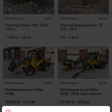
Norrköping
6d 9h
Norrköping
6d 9h
Vikplog Pronar PUV 2800
Vikplog Redskaparna TP
-2015
240 -2010
7 000 kr
·
3
bud
0 kr
·
0
bud
Norrköping
6d 9h
Norrköping
6d 9h
Redskapsbärare Wille
Redskapsbärare Wille
355B
455B -2006 med sopvals
29 500 kr
·
12
bud
57 000 kr
·
28
bud