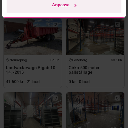
Anpassa
500 kr
·
1
bud
500 kr
·
1
bud
Norrköping
6d 9h
Göteborg
6d 10h
Lastväxlarvagn Bigab 10-
Cirka 500 meter
14, -2016
pallställage
41 500 kr
·
21
bud
0 kr
·
0
bud