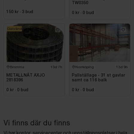
TW0350
150 kr
·
3
bud
0 kr
·
0
bud
Oanvänd
Bromma
13d 7h
Norrköping
13d 9h
METALLNÄT AXJO
Pallställage - 31 st gavlar
2818396
samt ca 116 balk
0 kr
·
0
bud
0 kr
·
0
bud
Vi finns där du finns
Vi har kontor, servicecenter och uppställningsplatser i hela