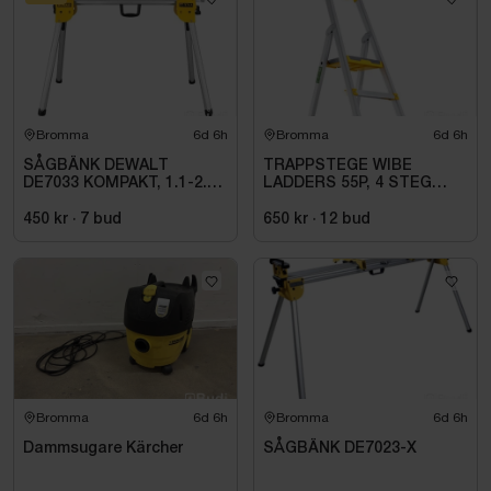
Bromma
6d 6h
Bromma
6d 6h
SÅGBÄNK DEWALT
TRAPPSTEGE WIBE
DE7033 KOMPAKT, 1.1-2.5
LADDERS 55P, 4 STEG
M
735504
450 kr
·
7
bud
650 kr
·
12
bud
Bromma
6d 6h
Bromma
6d 6h
Dammsugare Kärcher
SÅGBÄNK DE7023-X