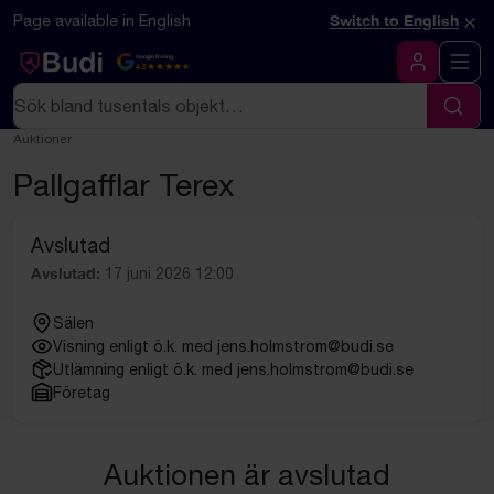
Hoppa till innehåll
Textbaserad (markdown) version av denna sida
×
Page available in English
Switch to English
Google Rating
4.5
Logga in
Sök
Sök
Auktioner
Pallgafflar Terex
Avslutad
Avslutad:
17 juni 2026 12:00
Sälen
Visning enligt ö.k. med jens.holmstrom@budi.se
Utlämning enligt ö.k. med jens.holmstrom@budi.se
Företag
Auktionen är avslutad