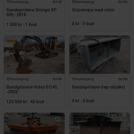
Norrköping
6d 8h
Norrköping
6d 8h
Sandspridare Siringe SP
Gripskopa med rotor
500 -2016
0 kr
·
0
bud
1 000 kr
·
1
bud
Volvo
Norrköping
6d 8h
Norrköping
6d 8h
Bandgrävare Volvo EC45,
Sandspridare (rep-objekt)
-2002
0 kr
·
0
bud
123 500 kr
·
45
bud