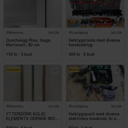
Bromma
3d 23h
Linköping
3d 23h
Duschvägg Riva, Saga,
Verktygstavla med diverse
Mattsvart, 80 cm
handverktyg
150 kr
·
3
bud
300 kr
·
6
bud
Oanvänd
Bosch
Bromma
3d 23h
Linköping
3d 23h
YTTERDÖRR SOLID
Verktygsparti med diverse
ELEMENTS ODENSE 9X21
elektriska maskiner, bl.a.
HÖGER VIT
Bosch