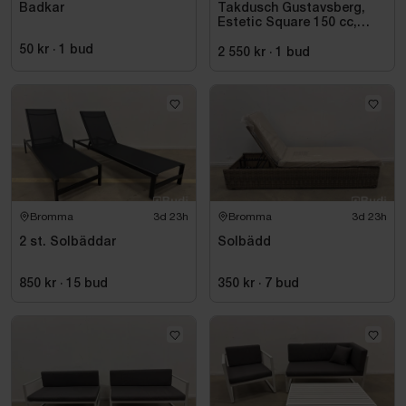
Badkar
Takdusch Gustavsberg,
Estetic Square 150 cc,
mattsvart
50 kr
·
1
bud
2 550 kr
·
1
bud
Bromma
3d 23h
Bromma
3d 23h
2 st. Solbäddar
Solbädd
850 kr
·
15
bud
350 kr
·
7
bud