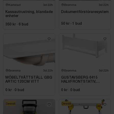
Karlstad
3d 22h
Bromma
3d 22h
Kassautrustning, blandade
Dokumentförstöraresystem
enheter
50 kr
·
1
bud
350 kr
·
6
bud
Bromma
3d 22h
Bromma
3d 22h
MÖBELTVÄTTSTÄLL GBG
GUSTAVSBERG 6415
ARTIC 120CM VITT
HALVFRONTSTATIV,
150X70 CM |
GB2164150100
0 kr
·
0
bud
0 kr
·
0
bud
Dewalt
Dewalt