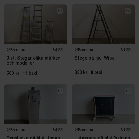
Bromma
3d 22h
Bromma
3d 22h
3 st. Stegar olika märken
Stege på hjul Wibe
och modeller
350 kr
·
8
bud
500 kr
·
11
bud
Bromma
3d 22h
Bromma
3d 22h
Renslucka på hjul Lindab,
Luftrenare på hjul Pullman,