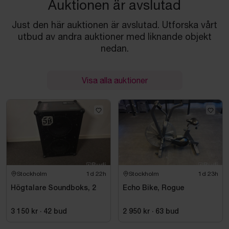
Auktionen är avslutad
Just den här auktionen är avslutad. Utforska vårt
utbud av andra auktioner med liknande objekt
nedan.
Visa alla auktioner
Stockholm
1d 22h
Stockholm
1d 23h
Högtalare Soundboks, 2
Echo Bike, Rogue
3 150 kr
·
42
bud
2 950 kr
·
63
bud