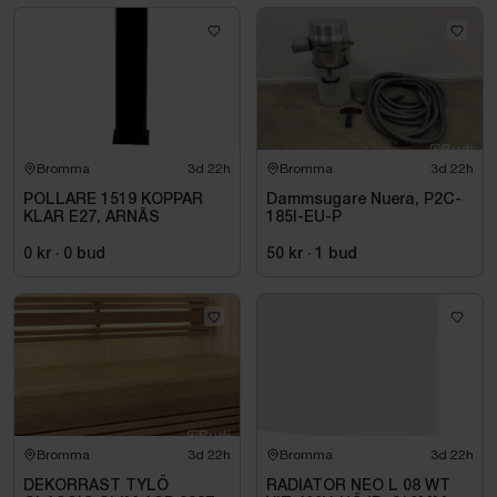
Bromma
3d 22h
Bromma
3d 22h
POLLARE 1519 KOPPAR
Dammsugare Nuera, P2C-
KLAR E27, ARNÄS
185I-EU-P
0 kr
·
0
bud
50 kr
·
1
bud
Bromma
3d 22h
Bromma
3d 22h
DEKORRAST TYLÖ
RADIATOR NEO L 08 WT