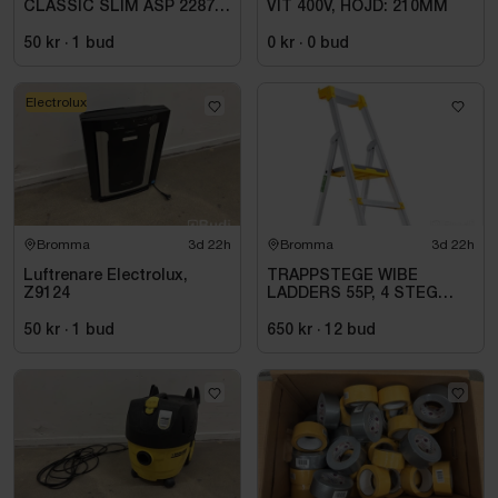
CLASSIC SLIM ASP 2287
VIT 400V, HÖJD: 210MM
MM -
50 kr
·
1
bud
0 kr
·
0
bud
Electrolux
Bromma
3d 22h
Bromma
3d 22h
Luftrenare Electrolux,
TRAPPSTEGE WIBE
Z9124
LADDERS 55P, 4 STEG
735504
50 kr
·
1
bud
650 kr
·
12
bud