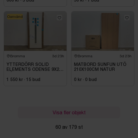
600 kr
·
5
bud
50 kr
·
1
bud
Oanvänd
Bromma
3d 23h
Bromma
3d 23h
YTTERDÖRR SOLID
MATBORD SUNFUN UTÖ
ELEMENTS ODENSE 9X20
210X100CM NATUR
HÖGER VIT
1 550 kr
·
15
bud
0 kr
·
0
bud
Visa fler objekt
60 av 179 st