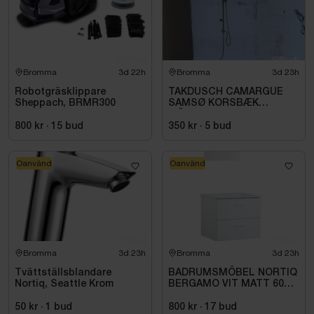
Bromma
3d 22h
Bromma
3d 23h
Robotgräsklippare
TAKDUSCH CAMARGUE
Sheppach, BRMR300
SAMSØ KORSBÆK
MÄSSING
800 kr
·
15
bud
350 kr
·
5
bud
Oanvänd
Oanvänd
Bromma
3d 23h
Bromma
3d 23h
Tvättställsblandare
BADRUMSMÖBEL NORTIQ
Nortiq, Seattle Krom
BERGAMO VIT MATT 60
CM
50 kr
·
1
bud
800 kr
·
17
bud