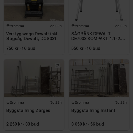
Bromma
3d 22h
Bromma
3d 22h
Verktygsvagn Dewalt inkl.
SÅGBÄNK DEWALT
Stigsåg Dewalt, DCS331
DE7033 KOMPAKT, 1.1-2.5
M
750 kr
·
16
bud
550 kr
·
10
bud
Bromma
3d 22h
Bromma
3d 22h
Byggställning Zarges
Byggställning Instant
2 250 kr
·
33
bud
3 050 kr
·
56
bud