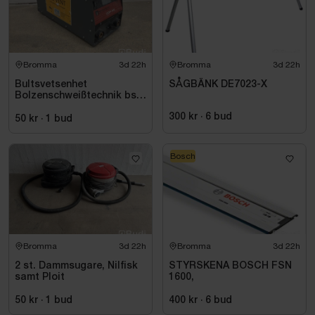
Bromma
3d 22h
Bromma
3d 22h
Bultsvetsenhet
SÅGBÄNK DE7023-X
Bolzenschweißtechnik bsk
+ BTV GmbH, CDP-66
300 kr
·
6
bud
50 kr
·
1
bud
Bosch
Bromma
3d 22h
Bromma
3d 22h
2 st. Dammsugare, Nilfisk
STYRSKENA BOSCH FSN
samt Ploit
1600,
50 kr
·
1
bud
400 kr
·
6
bud