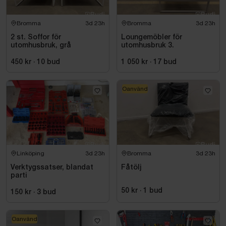
Bromma
3d 23h
Bromma
3d 23h
2 st. Soffor för
Loungemöbler för
utomhusbruk, grå
utomhusbruk 3.
450 kr
·
10
bud
1 050 kr
·
17
bud
Oanvänd
Linköping
3d 23h
Bromma
3d 23h
Verktygssatser, blandat
Fåtölj
parti
50 kr
·
1
bud
150 kr
·
3
bud
Oanvänd