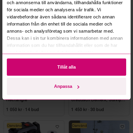
och annonserna till användarna, tillhandahålla funktioner
för sociala medier och analysera vår trafik. Vi
Bromma
3d 22h
Bromma
3d 22h
vidarebefordrar även sådana identifierare och annan
Gungställning Hörby Bruk,
2 st. Stolar Bauhaus
information från din enhet till de sociala medier och
CanCan Classic Ljusgrön
annons- och analysföretag som vi samarbetar med.
0 kr
·
0
bud
450 kr
·
10
bud
Dessa kan i sin tur kombinera informationen med annan
information som du har tillhandahållit eller som de har
Oanvänd
samlat in när du har använt deras tjänster.
Tillåt alla
Anpassa
Bromma
3d 22h
Bromma
3d 22h
Bubbelbadkar Wellino
((NY) Soluppvärmd
Rectangle
utedusch Demerx, Sunny
40-1
1 050 kr
·
14
bud
1 450 kr
·
30
bud
Oanvänd
Oanvänd