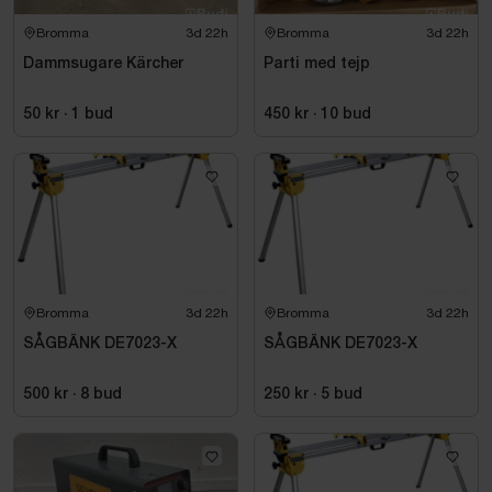
Bromma
3d 22h
Bromma
3d 22h
Dammsugare Kärcher
Parti med tejp
50 kr
·
1
bud
450 kr
·
10
bud
Bromma
3d 22h
Bromma
3d 22h
SÅGBÄNK DE7023-X
SÅGBÄNK DE7023-X
500 kr
·
8
bud
250 kr
·
5
bud