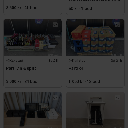
dusch
3 500 kr
·
41
bud
50 kr
·
1
bud
Karlstad
3d 21h
Karlstad
3d 21h
Parti vin & sprit
Parti öl
3 000 kr
·
24
bud
1 050 kr
·
12
bud