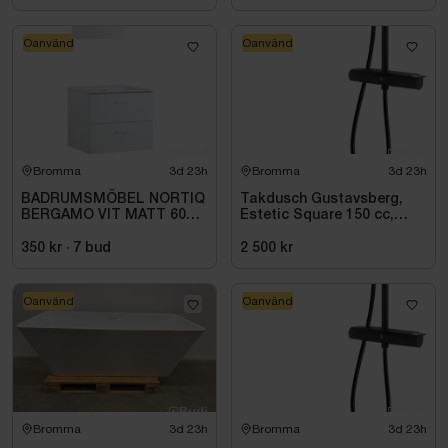
Oanvänd
Oanvänd
Bromma
3d 23h
Bromma
3d 23h
BADRUMSMÖBEL NORTIQ
Takdusch Gustavsberg,
BERGAMO VIT MATT 60
Estetic Square 150 cc,
CM
mattsvart
350 kr
·
7
bud
2 500 kr
Oanvänd
Oanvänd
Bromma
3d 23h
Bromma
3d 23h