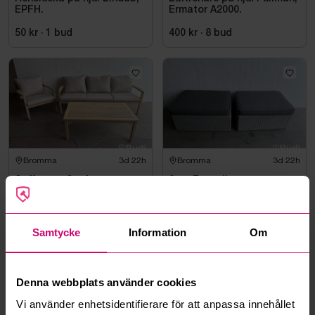
EPFH.
Ermator A2000.
50 kr
·
1
bud
400 kr
·
8
bud
Bromma
3d 22h
Bromma
3d 22h
Soffgrupp Sunfun
2 st. Fotpallar
1 150 kr
·
14
bud
100 kr
·
2
bud
Samtycke
Information
Om
Oanvänd
Denna webbplats använder cookies
Vi använder enhetsidentifierare för att anpassa innehållet