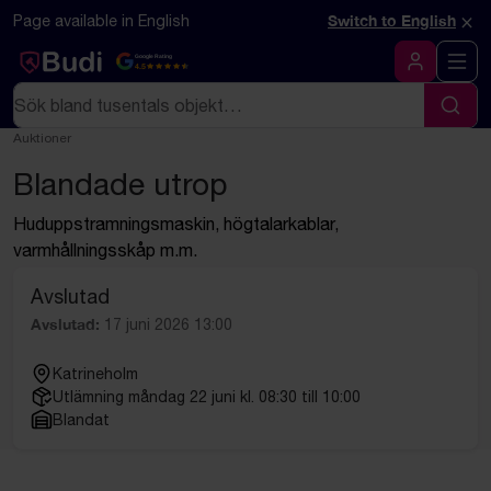
Hoppa till innehåll
Textbaserad (markdown) version av denna sida
×
Page available in English
Switch to English
Google Rating
4.5
Logga in
Sök
Sök
Auktioner
Blandade utrop
Huduppstramningsmaskin, högtalarkablar,
varmhållningsskåp m.m.
Avslutad
Avslutad:
17 juni 2026 13:00
Katrineholm
Utlämning måndag 22 juni kl. 08:30 till 10:00
Blandat