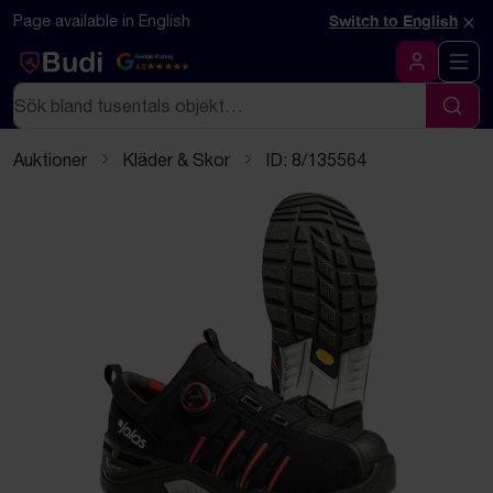
Hoppa till innehåll
Textbaserad (markdown) version av denna sida
×
Page available in English
Switch to English
Google Rating
4.5
Logga in
Sök
Sök
Auktioner
Kläder & Skor
ID: 8/135564