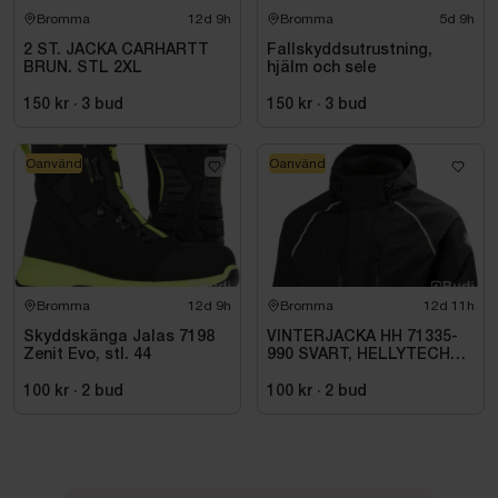
Bromma
12d 9h
Bromma
5d 9h
2 ST. JACKA CARHARTT
Fallskyddsutrustning,
BRUN. STL 2XL
hjälm och sele
150 kr
·
3
bud
150 kr
·
3
bud
Oanvänd
Oanvänd
Bromma
12d 9h
Bromma
12d 11h
Skyddskänga Jalas 7198
VINTERJACKA HH 71335-
Zenit Evo, stl. 44
990 SVART, HELLYTECH
ARCTIC. STL L
100 kr
·
2
bud
100 kr
·
2
bud