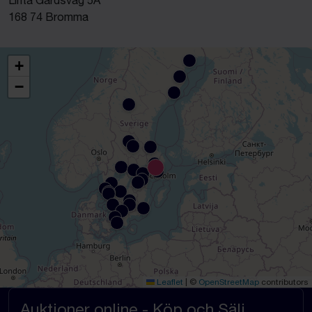
Linta Gårdsväg 5A
168 74 Bromma
+
−
Leaflet
|
©
OpenStreetMap
contributors
Auktioner online - Köp och Sälj