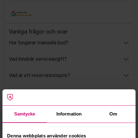
Google Rating
4.5
Vanliga frågor och svar
Hur fungerar manuella bud?
Vad innebär serviceavgift?
Vad är ett reservationspris?
Hur fungerar maxbud?
Hur fungerar budmotorn?
Samtycke
Information
Om
Kan jag ångra ett bud?
Denna webbplats använder cookies