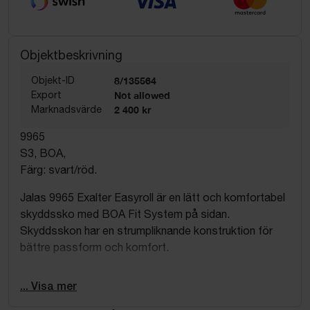
Objektbeskrivning
Objekt-ID
8/135564
Export
Not allowed
Marknadsvärde
2 400 kr
9965
S3, BOA,
Färg: svart/röd.
Jalas 9965 Exalter Easyroll är en lätt och komfortabel
skyddssko med BOA Fit System på sidan.
Skyddsskon har en strumpliknande konstruktion för
bättre passform och komfort.
Aluminiumtåhätta och mjukt spiktrampskydd. Ovandel i
... Visa mer
microfiber med extra förstärkning på sidan och över
tåpartiet. Värmebeständig och oljebeständig Vibram