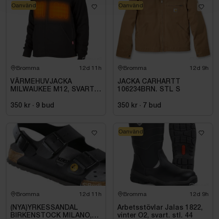
Oanvänd
Oanvänd
Bromma
12d 11h
Bromma
12d 9h
VÄRMEHUVJACKA
JACKA CARHARTT
MILWAUKEE M12, SVART
106234BRN. STL S
HHBL4-0. STL M
350 kr
·
9
bud
350 kr
·
7
bud
Oanvänd
Bromma
12d 11h
Bromma
12d 9h
(NYA)YRKESSANDAL
Arbetsstövlar Jalas 1822,
BIRKENSTOCK MILANO,
vinter O2, svart. stl. 44