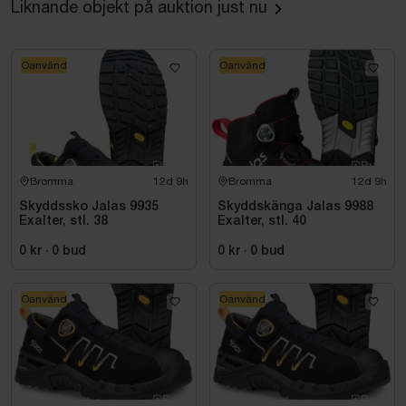
Liknande objekt på auktion just nu
slitsula av nitril med bra grepp. Normal läst.
Skyddsklass S3.
Oanvänd
Oanvänd
Bromma
12d 9h
Bromma
12d 9h
Skyddssko Jalas 9935
Skyddskänga Jalas 9988
Exalter, stl. 38
Exalter, stl. 40
0 kr
·
0
bud
0 kr
·
0
bud
Oanvänd
Oanvänd