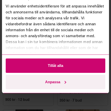
Kan ni frakta mina vunna objekt?
Vi använder enhetsidentifierare för att anpassa innehållet
och annonserna till användarna, tillhandahålla funktioner
Läs fler frågor och svar
för sociala medier och analysera vår trafik. Vi
vidarebefordrar även sådana identifierare och annan
information från din enhet till de sociala medier och
Mer från samma kategori
annons- och analysföretag som vi samarbetar med.
Dessa kan i sin tur kombinera informationen med annan
information som du har tillhandahållit eller som de har
Oanvänd
samlat in när du har använt deras tjänster.
Tillåt alla
Anpassa
Stockholm
10h 17m
Bromma
12d 9h
Klädeshängare
Skyddskänga Jalas 7198
Zenit Evo, stl. 44
900 kr
·
12
bud
350 kr
·
7
bud