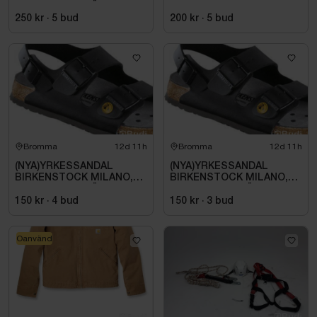
ESD NORMAL LÄST
SVART. STL 42
250 kr
·
5
bud
200 kr
·
5
bud
Bromma
12d 11h
Bromma
12d 11h
(NYA)YRKESSANDAL
(NYA)YRKESSANDAL
BIRKENSTOCK MILANO,
BIRKENSTOCK MILANO,
ESD NORMAL LÄST
ESD NORMAL LÄST
SVART. STL 42
SVART. STL 42
150 kr
·
4
bud
150 kr
·
3
bud
Oanvänd