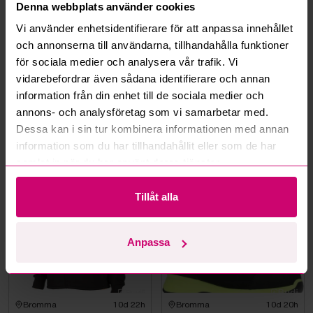
Hur fungerar budmotorn?
Denna webbplats använder cookies
Vi använder enhetsidentifierare för att anpassa innehållet
Kan jag ångra ett bud?
och annonserna till användarna, tillhandahålla funktioner
för sociala medier och analysera vår trafik. Vi
vidarebefordrar även sådana identifierare och annan
Kan ni frakta mina vunna objekt?
information från din enhet till de sociala medier och
annons- och analysföretag som vi samarbetar med.
Läs fler frågor och svar
Dessa kan i sin tur kombinera informationen med annan
information som du har tillhandahållit eller som de har
samlat in när du har använt deras tjänster.
Mer från samma kategori
Tillåt alla
Oanvänd
Oanvänd
Anpassa
Bromma
10d 22h
Bromma
10d 20h