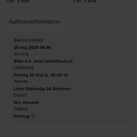
0 kr
·
0
bud
0 kr
·
0
bud
Auktionsinformation
Auktionsavslut
20 maj 2026 09:39
Visning
Efter ö.k. med hello@budi.se
Utlämning
Fredag 22 maj kl. 08 till 13
Adress
Linta Gårdsväg 5A Bromma
Export
Not allowed
Säljare
Företag