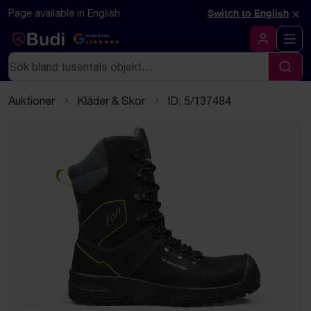
Hoppa till innehåll
Textbaserad (markdown) version av denna sida
×
Page available in English
Switch to English
Google Rating
4.5
Logga in
Sök
Sök
Auktioner
Kläder & Skor
ID: 5/137484