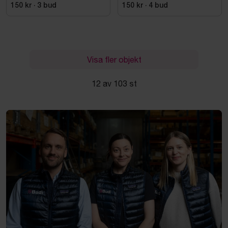
SVART. STL 42
150 kr
·
3
bud
150 kr
·
4
bud
Visa fler objekt
12 av 103 st