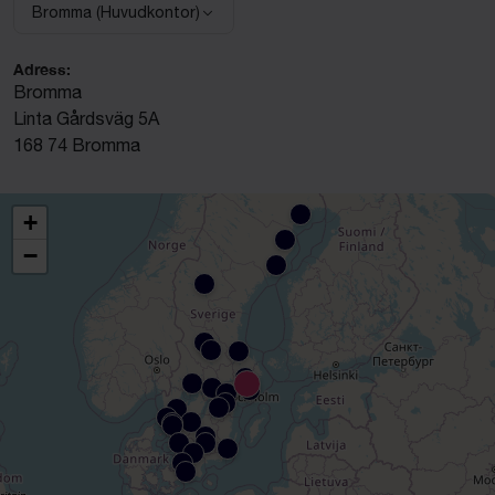
Bromma (Huvudkontor)
Välj anläggning:
Adress:
Bromma
Linta Gårdsväg 5A
168 74 Bromma
+
−