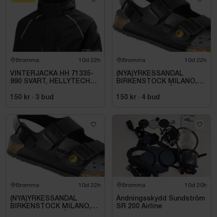
Bromma
10d 22h
Bromma
10d 22h
VINTERJACKA HH 71335-
(NYA)YRKESSANDAL
990 SVART, HELLYTECH
BIRKENSTOCK MILANO,
ARCTIC. STL L
ESD NORMAL LÄST
SVART. STL 42
150 kr
·
3
bud
150 kr
·
4
bud
Bromma
10d 22h
Bromma
10d 20h
(NYA)YRKESSANDAL
Andningsskydd Sundström
BIRKENSTOCK MILANO,
SR 200 Airline
ESD NORMAL LÄST