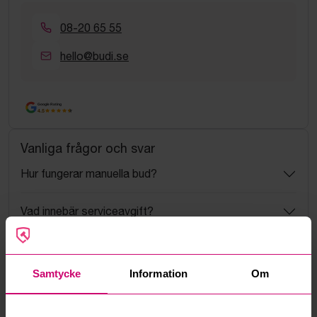
08-20 65 55
hello@budi.se
Google Rating
4.5
Vanliga frågor och svar
Hur fungerar manuella bud?
Vad innebär serviceavgift?
Vad är ett reservationspris?
Samtycke
Information
Om
Hur fungerar maxbud?