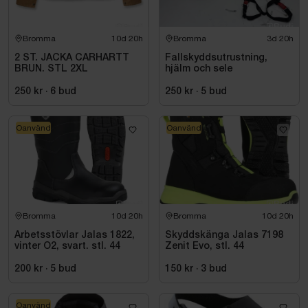
Bromma
10d 20h
Bromma
3d 20h
2 ST. JACKA CARHARTT
Fallskyddsutrustning,
BRUN. STL 2XL
hjälm och sele
250 kr
·
6
bud
250 kr
·
5
bud
Oanvänd
Oanvänd
Bromma
10d 20h
Bromma
10d 20h
Arbetsstövlar Jalas 1822,
Skyddskänga Jalas 7198
vinter O2, svart. stl. 44
Zenit Evo, stl. 44
200 kr
·
5
bud
150 kr
·
3
bud
Oanvänd