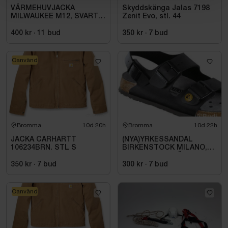
VÄRMEHUVJACKA
Skyddskänga Jalas 7198
MILWAUKEE M12, SVART
Zenit Evo, stl. 44
HHBL4-0. STL M
400 kr
·
11
bud
350 kr
·
7
bud
Oanvänd
Bromma
10d 20h
Bromma
10d 22h
JACKA CARHARTT
(NYA)YRKESSANDAL
106234BRN. STL S
BIRKENSTOCK MILANO,
ESD NORMAL LÄST
SVART. STL 42
350 kr
·
7
bud
300 kr
·
7
bud
Oanvänd