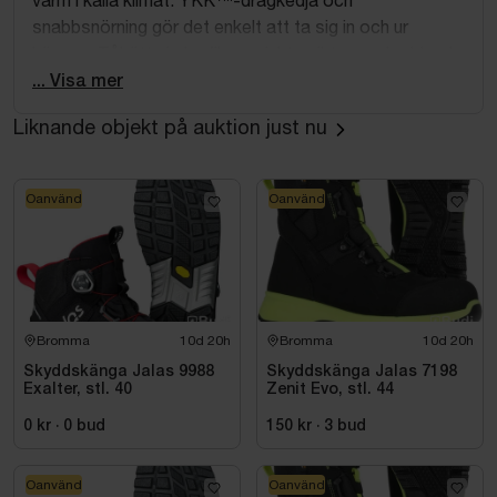
snabbsnörning gör det enkelt att ta sig in och ur
kängan. Tåhätta i glasfiber, mjukt spiktrampskydd och
ESD-funktion enligt EN IEC 61340-5-1:2016.
... Visa mer
Liknande objekt på auktion just nu
Oanvänd
Oanvänd
Bromma
10d 20h
Bromma
10d 20h
Skyddskänga Jalas 9988
Skyddskänga Jalas 7198
Exalter, stl. 40
Zenit Evo, stl. 44
0 kr
·
0
bud
150 kr
·
3
bud
Oanvänd
Oanvänd