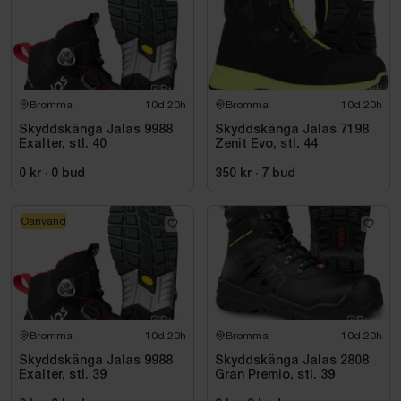
Bromma
10d 20h
Bromma
10d 20h
Skyddskänga Jalas 9988
Skyddskänga Jalas 7198
Exalter, stl. 40
Zenit Evo, stl. 44
0 kr
·
0
bud
350 kr
·
7
bud
Oanvänd
Bromma
10d 20h
Bromma
10d 20h
Skyddskänga Jalas 9988
Skyddskänga Jalas 2808
Exalter, stl. 39
Gran Premio, stl. 39