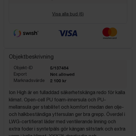
Visa alla bud (
6
)
Objektbeskrivning
Objekt-ID
5/137484
Export
Not allowed
Marknadsvärde
2 100 kr
Ion High är en fulladdad säkerhetskänga redo för kalla
klimat. Open-cell PU foam-innersula och PU-
mellansula ger stabilitet och komfort medan den olje-
och halkbeständiga yttersulan ger bra grepp. Överdel i
LWG-certifierat läder med ventilerande linning och
extra foder i syntetpäls gör kängan slitstark och extra
varm i kalla klimat. YKK™-dragkedja och