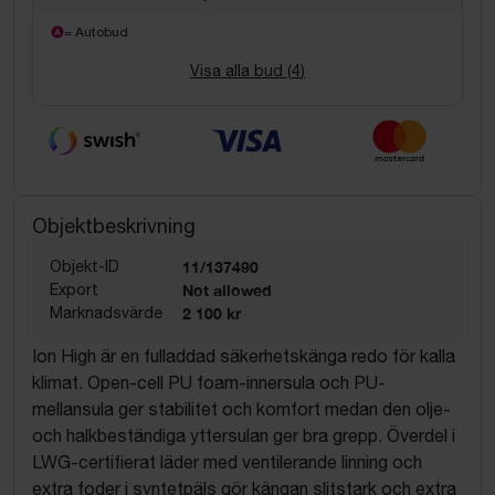
= Autobud
Visa alla bud (
4
)
Objektbeskrivning
Objekt-ID
11/137490
Export
Not allowed
Marknadsvärde
2 100 kr
Ion High är en fulladdad säkerhetskänga redo för kalla
klimat. Open-cell PU foam-innersula och PU-
mellansula ger stabilitet och komfort medan den olje-
och halkbeständiga yttersulan ger bra grepp. Överdel i
LWG-certifierat läder med ventilerande linning och
extra foder i syntetpäls gör kängan slitstark och extra