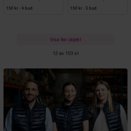
ESD NORMAL LÄST
ESD NORMAL LÄST
SVART. STL 42
SVART. STL 42
150 kr
·
4
bud
150 kr
·
3
bud
Visa fler objekt
12 av 103 st