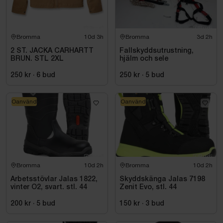
Bromma
10d 3h
Bromma
3d 2h
2 ST. JACKA CARHARTT
Fallskyddsutrustning,
BRUN. STL 2XL
hjälm och sele
250 kr
·
6
bud
250 kr
·
5
bud
Oanvänd
Oanvänd
Bromma
10d 2h
Bromma
10d 2h
Arbetsstövlar Jalas 1822,
Skyddskänga Jalas 7198
vinter O2, svart. stl. 44
Zenit Evo, stl. 44
200 kr
·
5
bud
150 kr
·
3
bud