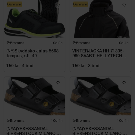
Oanvänd
Oanvänd
Bromma
10d 2h
Bromma
10d 4h
(NY)Skyddsko Jalas 5668
VINTERJACKA HH 71335-
tempus, stl. 40
990 SVART, HELLYTECH
ARCTIC. STL L
150 kr
·
4
bud
150 kr
·
3
bud
Bromma
10d 4h
Bromma
10d 4h
(NYA)YRKESSANDAL
(NYA)YRKESSANDAL
BIRKENSTOCK MILANO,
BIRKENSTOCK MILANO,