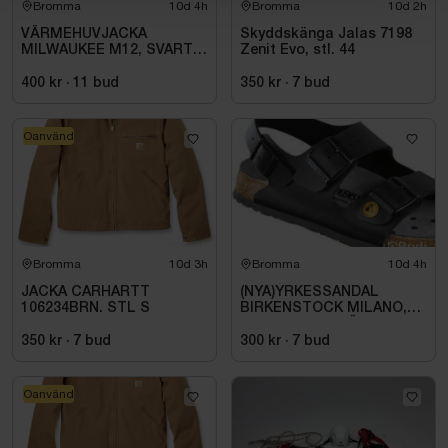
Bromma
10d 4h
Bromma
10d 2h
VÄRMEHUVJACKA
Skyddskänga Jalas 7198
MILWAUKEE M12, SVART
Zenit Evo, stl. 44
HHBL4-0. STL M
400 kr
·
11
bud
350 kr
·
7
bud
Oanvänd
Bromma
10d 3h
Bromma
10d 4h
JACKA CARHARTT
(NYA)YRKESSANDAL
106234BRN. STL S
BIRKENSTOCK MILANO,
ESD NORMAL LÄST
SVART. STL 42
350 kr
·
7
bud
300 kr
·
7
bud
Oanvänd