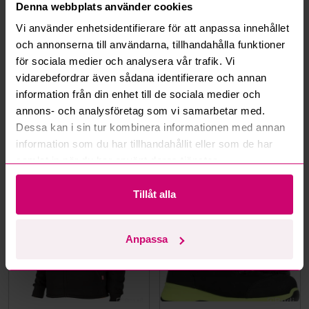
Denna webbplats använder cookies
Hur fungerar budmotorn?
Vi använder enhetsidentifierare för att anpassa innehållet
och annonserna till användarna, tillhandahålla funktioner
Kan jag ångra ett bud?
för sociala medier och analysera vår trafik. Vi
vidarebefordrar även sådana identifierare och annan
Kan ni frakta mina vunna objekt?
information från din enhet till de sociala medier och
annons- och analysföretag som vi samarbetar med.
Läs fler frågor och svar
Dessa kan i sin tur kombinera informationen med annan
information som du har tillhandahållit eller som de har
samlat in när du har använt deras tjänster.
Mer från samma kategori
Tillåt alla
Oanvänd
Oanvänd
Anpassa