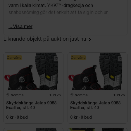
varm i kalla klimat. YKK™-dragkedja och
snabbsnörning gör det enkelt att ta sig in och ur
kängan. Tåhätta i glasfiber, mjukt spiktrampskydd och
ESD-funktion enligt EN IEC 61340-5-1:2016.
... Visa mer
Liknande objekt på auktion just nu
Oanvänd
Oanvänd
Bromma
10d 2h
Bromma
10d 2h
Skyddskänga Jalas 9988
Skyddskänga Jalas 9988
Exalter, stl. 40
Exalter, stl. 40
0 kr
·
0
bud
0 kr
·
0
bud