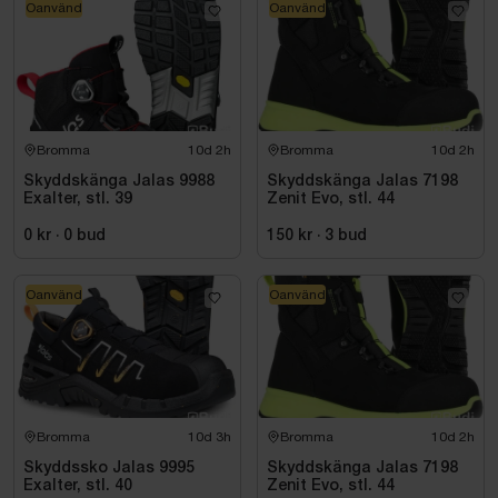
Oanvänd
Oanvänd
Bromma
10d 2h
Bromma
10d 2h
Skyddskänga Jalas 9988
Skyddskänga Jalas 7198
Exalter, stl. 39
Zenit Evo, stl. 44
0 kr
·
0
bud
150 kr
·
3
bud
Oanvänd
Oanvänd
Bromma
10d 3h
Bromma
10d 2h
Skyddssko Jalas 9995
Skyddskänga Jalas 7198
Exalter, stl. 40
Zenit Evo, stl. 44