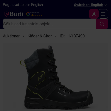
Hoppa till innehåll
Textbaserad (markdown) version av denna sida
×
Page available in English
Switch to English
Google Rating
4.5
Logga in
Sök
Sök
Auktioner
Kläder & Skor
ID: 11/137490