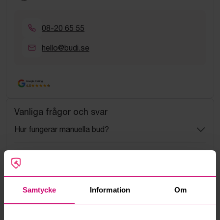
08-20 65 55
hello@budi.se
Google Rating
4.5
Vanliga frågor och svar
Hur fungerar manuella bud?
Vad innebär serviceavgift?
Vad är ett reservationspris?
Samtycke
Information
Om
Hur fungerar maxbud?