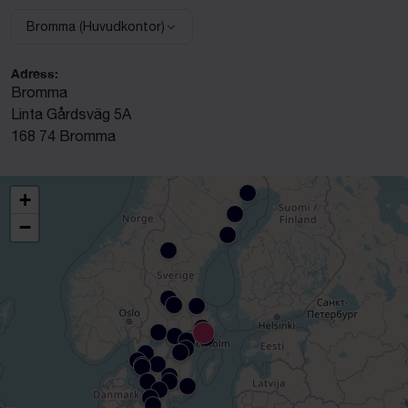
Bromma (Huvudkontor)
Välj anläggning:
Adress:
Bromma
Linta Gårdsväg 5A
168 74 Bromma
+
−