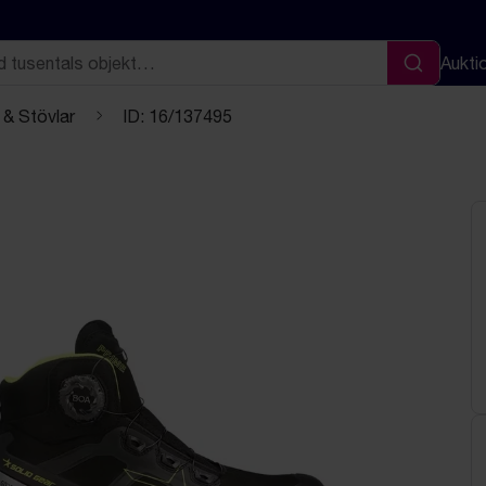
Aukti
Sök
 & Stövlar
ID: 16/137495