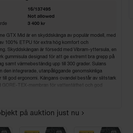
16/137495
Not allowed
3 400 kr
rde
ime GTX Mid är en skyddskänga av populär modell, med
 av 100% ETPU för extra hög komfort och
ning. Skyddskängan är försedd med Vibram-yttersula, en
rk gummisula designad för att ge extremt bra grepp på
g samt värmebeständig upp till 300 grader. Sulans
ån den integrerade, utanpåliggande genomskinliga
r till god ergonomi. Kängans ovandel består av slitstark
ed GORE-TEX-membran för vattentäthet och god
ga. Plösen är designad med ergonomifokus, med
etch Technology, som tillsammans med hög hälkappa
ystem ger Solid Gear Prime GTX en unik passform.
bjekt på auktion just nu