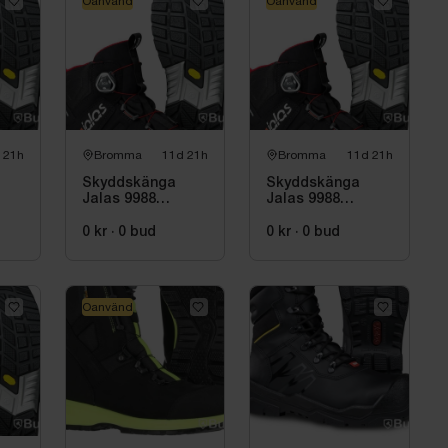
Oanvänd
Oanvänd
 21h
Bromma
11d 21h
Bromma
11d 21h
Skyddskänga
Skyddskänga
Jalas 9988
Jalas 9988
Exalter, stl. 39
Exalter, stl. 40
0 kr
·
0
bud
0 kr
·
0
bud
Oanvänd