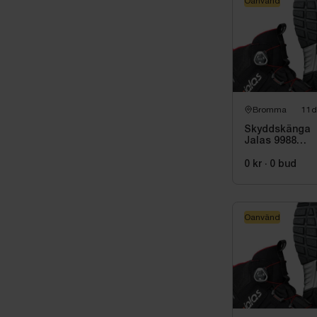
Oanvänd
Bromma
11d
Skyddskänga
Jalas 9988
Exalter, stl. 40
0 kr
·
0
bud
Oanvänd