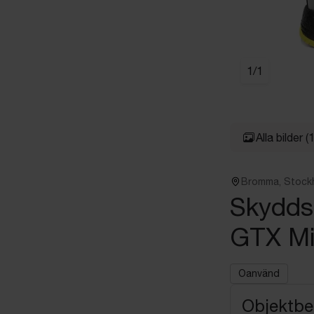
1
/
1
Alla bilder
(1
Bromma, Stock
Skydds
GTX Mid
Oanvänd
Objektbe