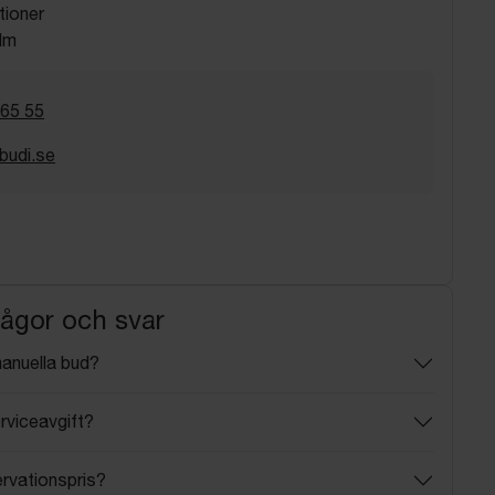
tioner
lm
 65 55
budi.se
rågor och svar
manuella bud?
rviceavgift?
ervationspris?