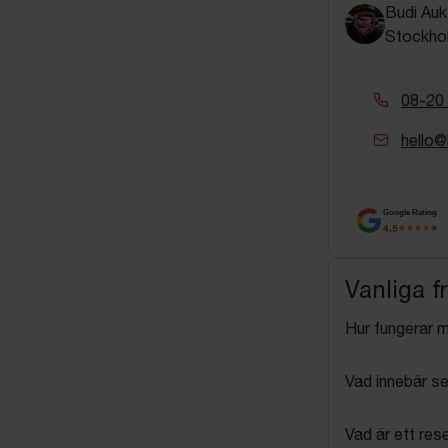
Budi Auk
Stockho
08-20
hello@
Google Rating
4.5
Vanliga f
Hur fungerar 
Vad innebär se
Vad är ett res