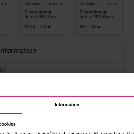
 21h
Bromma
11d 21h
Bromma
11d 21h
Skyddskänga
Skyddskänga
Jalas 7198 Zenit
Jalas 2808 Gran
Evo, stl. 44
Premio, stl. 39
100 kr
·
2
bud
0 kr
·
0
bud
information
lut
6 12:13
med hello@budi.se
Information
i kl. 08 till 13
sväg 5A Bromma
cookies
e för att anpassa innehållet och annonserna till användarna, tillh