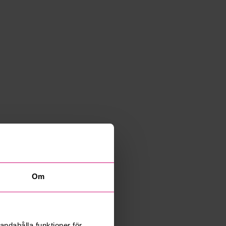
Om
andahålla funktioner för