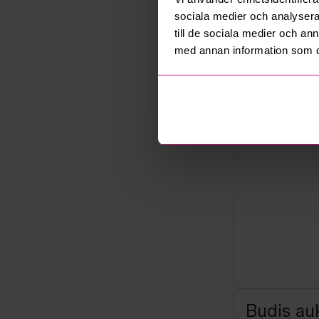
Not allowe
sociala medier och analysera 
Säljare
till de sociala medier och a
Företag
med annan information som du 
Budis auk