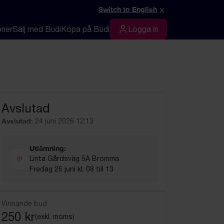
×
Switch to English
oner
Sälj med Budi
Köpa på Budi
Logga in
Logga in
Avslutad
Avslutad:
24 juni 2026 12:13
Utlämning:
Linta Gårdsväg 5A Bromma
Fredag 26 juni kl. 08 till 13
Vinnande bud
250 kr
(exkl. moms)