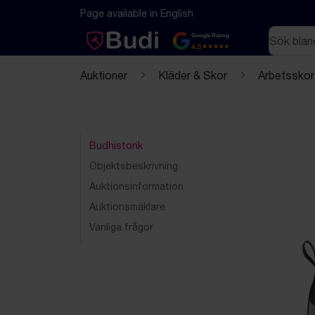
Hoppa till innehåll
Textbaserad (markdown) version av denna sida
Page available in English
Sök
Google Rating
4.5
Auktioner
Kläder & Skor
Arbetsskor
Budhistorik
Objektsbeskrivning
Auktionsinformation
Auktionsmäklare
Vanliga frågor