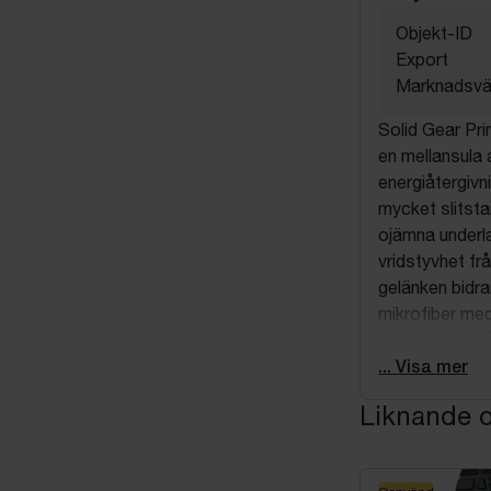
Objekt-ID
Export
Marknadsvä
Solid Gear Pr
en mellansula
energiåtergiv
mycket slitsta
ojämna underla
vridstyvhet fr
gelänken bidra
mikrofiber m
andningsförmå
GORE-TEX Str
... Visa mer
och BOA Fit S
Liknande o