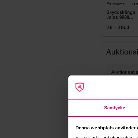
Bromma
11d
Skyddskänga
Jalas 9988
Exalter, stl. 38
0 kr
·
0
bud
Auktions
Auktionsavs
24 juni 202
Visning
Efter ö.k. 
Utlämning
Samtycke
Fredag 26 jun
Adress
Linta Gård
Denna webbplats använder 
Export
Vi använder enhetsidentifierar