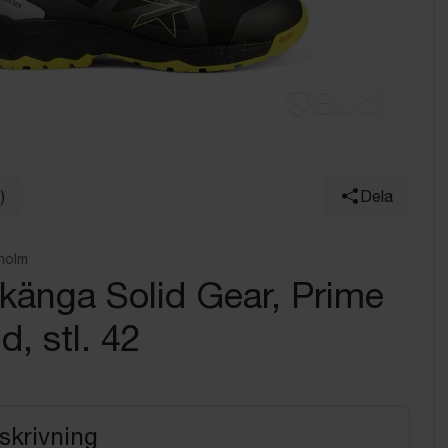
)
Dela
holm
känga Solid Gear, Prime
, stl. 42
skrivning