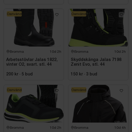
Oanvänd
Oanvänd
Bromma
10d 2h
Bromma
10d 2h
Arbetsstövlar Jalas 1822,
Skyddskänga Jalas 7198
vinter O2, svart. stl. 44
Zenit Evo, stl. 44
200 kr
·
5
bud
150 kr
·
3
bud
Oanvänd
Oanvänd
Bromma
10d 2h
Bromma
10d 4h