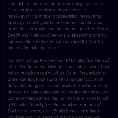
inom allt från entreprenad, fordon, design och konst,
IT och datorer, lastbilar, verktyg, maskiner,
musikutrustning, möbler och inredning, restaurang,
sport, gym och mycket mer. Hos oss kan du fynda
produkter från kända varumärken och göra bra affärer.
Besök oss innan du köper nytt, chansen är stor att vi
har en auktion med exakt samma vara till ett bättre
pris på våra auktioner online.
Det finns många fördelar med att handla på auktion på
nätet. Du får bra överblick och kan snabbt, smidigt och
säkert buda hem vad du söker. Delta i flera auktioner
online samtidigt och spara stora pengar. Utöver att
det är billigare gör du också en insats för klimatet när
du väljer att handla använda och begagnade produkter.
Gör som många andra idag och försök till största mån
att handla hållbart på auktioner online. Hos oss på
Budi.se finns produkter för alla behov i en mängd
områden och vi är säkra på att våra auktioner har