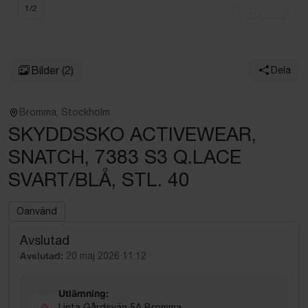
1
/
2
Bilder
(2)
Dela
Bromma, Stockholm
SKYDDSSKO ACTIVEWEAR,
SNATCH, 7383 S3 Q.LACE
SVART/BLÅ, STL. 40
Oanvänd
Avslutad
Avslutad:
20 maj 2026 11:12
Utlämning:
Linta Gårdsväg 5A Bromma