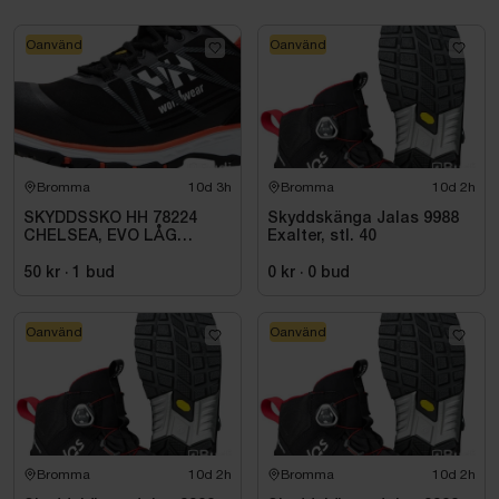
Oanvänd
Oanvänd
Bromma
10d 3h
Bromma
10d 2h
SKYDDSSKO HH 78224
Skyddskänga Jalas 9988
CHELSEA, EVO LÅG
Exalter, stl. 40
SVART/ORANGE S3. STL
40
50 kr
·
1
bud
0 kr
·
0
bud
Oanvänd
Oanvänd
Bromma
10d 2h
Bromma
10d 2h