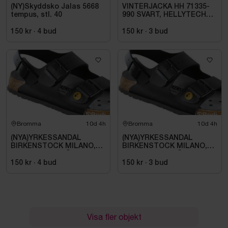
(NY)Skyddsko Jalas 5668
VINTERJACKA HH 71335-
tempus, stl. 40
990 SVART, HELLYTECH
ARCTIC. STL L
150 kr
·
4
bud
150 kr
·
3
bud
Bromma
10d 4h
Bromma
10d 4h
(NYA)YRKESSANDAL
(NYA)YRKESSANDAL
BIRKENSTOCK MILANO,
BIRKENSTOCK MILANO,
ESD NORMAL LÄST
ESD NORMAL LÄST
SVART. STL 42
SVART. STL 42
150 kr
·
4
bud
150 kr
·
3
bud
Visa fler objekt