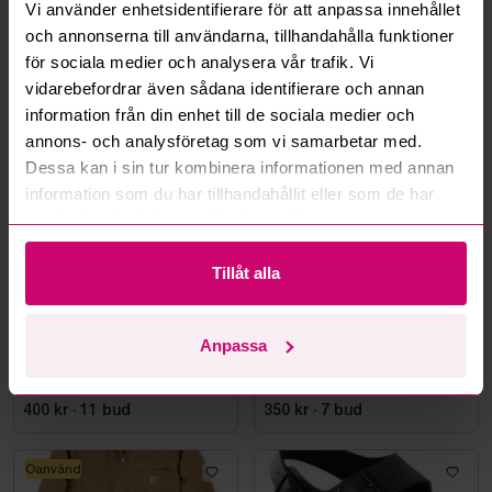
Vi använder enhetsidentifierare för att anpassa innehållet
Läs fler frågor och svar
och annonserna till användarna, tillhandahålla funktioner
för sociala medier och analysera vår trafik. Vi
vidarebefordrar även sådana identifierare och annan
Mer från samma kategori
information från din enhet till de sociala medier och
annons- och analysföretag som vi samarbetar med.
Dessa kan i sin tur kombinera informationen med annan
Oanvänd
Oanvänd
information som du har tillhandahållit eller som de har
samlat in när du har använt deras tjänster.
Tillåt alla
Bromma
10d 4h
Bromma
10d 2h
Anpassa
VÄRMEHUVJACKA
Skyddskänga Jalas 7198
MILWAUKEE M12, SVART
Zenit Evo, stl. 44
HHBL4-0. STL M
400 kr
·
11
bud
350 kr
·
7
bud
Oanvänd