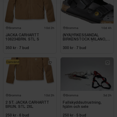
Bromma
10d 2h
Bromma
10d 4h
JACKA CARHARTT
(NYA)YRKESSANDAL
106234BRN. STL S
BIRKENSTOCK MILANO,
ESD NORMAL LÄST
SVART. STL 42
350 kr
·
7
bud
300 kr
·
7
bud
Oanvänd
Bromma
10d 2h
Bromma
3d 2h
2 ST. JACKA CARHARTT
Fallskyddsutrustning,
BRUN. STL 2XL
hjälm och sele
250 kr
·
6
bud
250 kr
·
5
bud