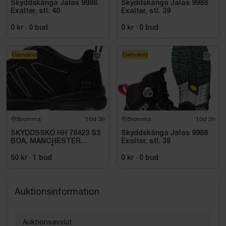
Skyddskänga Jalas 9988
Skyddskänga Jalas 9988
Exalter, stl. 40
Exalter, stl. 39
0 kr
·
0
bud
0 kr
·
0
bud
Oanvänd
Oanvänd
Bromma
10d 3h
Bromma
10d 2h
SKYDDSSKO HH 78423 S3
Skyddskänga Jalas 9988
BOA, MANCHESTER
Exalter, stl. 38
SVART\/GRÅ STL. 45
50 kr
·
1
bud
0 kr
·
0
bud
Auktionsinformation
Auktionsavslut