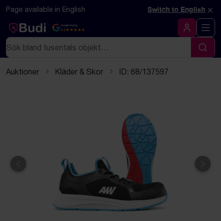
Hoppa till innehåll
Textbaserad (markdown) version av denna sida
×
Page available in English
Switch to English
Google Rating
4.5
Logga in
Sök
Sök
Auktioner
Kläder & Skor
ID: 68/137597
Föregående
Näst