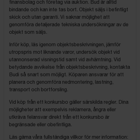
finansbolag och företag via auktion. Bud är alltid
bindande och kan inte tas bort. Objekt säljs i befintligt
skick och utan garanti. Vi saknar möjlighet att
genomföra detaljerade tekniska undersökningar av de
objekt som säljs.
Inför köp, läs igenom objektsbeskrivningen, jämför
utropspris mot liknande varor, undersök objekt vid
utannonserad visningstid samt vid avhämtning. Vid
betydande avvikelse från objektsbeskrivning, kontakta
Budi så snart som möjligt. Köparen ansvarar för att
planera och genomföra nedmontering, lastning,
transport och bortforsling.
Vid köp från ett konkursbo gäller särskilda regler. Dina
möjligheter att exempelvis reklamera, ångra eller
utkräva felansvar direkt från ett konkursbo är
begränsade eller obefintliga.
Läs gärna våra fullständiga villkor för mer information: