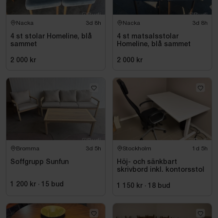
Nacka
3d 8h
Nacka
3d 8h
4 st stolar Homeline, blå
4 st matsalsstolar
sammet
Homeline, blå sammet
2 000 kr
2 000 kr
Bromma
3d 5h
Stockholm
1d 5h
Soffgrupp Sunfun
Höj- och sänkbart
skrivbord inkl. kontorsstol
1 200 kr
·
15
bud
1 150 kr
·
18
bud