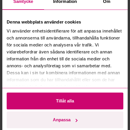
Samtycke
Information
Om
Vad innebär serviceavgift?
Denna webbplats använder cookies
Vad är ett reservationspris?
Vi använder enhetsidentifierare för att anpassa innehållet
och annonserna till användarna, tillhandahålla funktioner
Hur fungerar maxbud?
för sociala medier och analysera vår trafik. Vi
vidarebefordrar även sådana identifierare och annan
Hur fungerar budmotorn?
information från din enhet till de sociala medier och
annons- och analysföretag som vi samarbetar med.
Kan jag ångra ett bud?
Dessa kan i sin tur kombinera informationen med annan
information som du har tillhandahållit eller som de har
Kan ni frakta mina vunna objekt?
samlat in när du har använt deras tjänster.
Läs fler frågor och svar
Tillåt alla
Anpassa
Mer från samma kategori