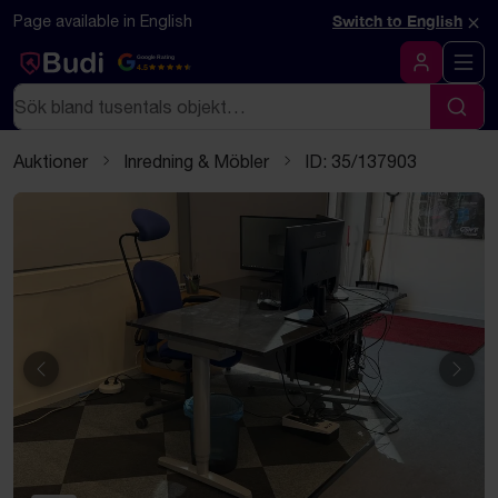
Hoppa till innehåll
Textbaserad (markdown) version av denna sida
×
Page available in English
Switch to English
Google Rating
4.5
Logga in
Sök
Sök
Auktioner
Inredning & Möbler
ID: 35/137903
Föregående
Näst