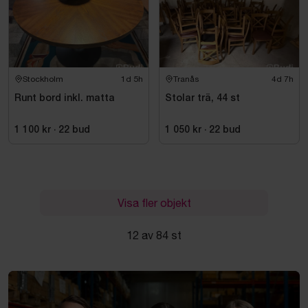
Stockholm
1d 5h
Tranås
4d 7h
Runt bord inkl. matta
Stolar trä, 44 st
1 100 kr
·
22
bud
1 050 kr
·
22
bud
Visa fler objekt
12 av 84 st