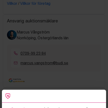
Villkor
/
Villkor för företag
Ansvarig auktionsmäklare
Marcus Vångström
Norrköping, Östergötlands län
0709-99 23 84
marcus.vangstrom@budi.se
Google Rating
4.5
Vanliga frågor och svar
Hur fungerar manuella bud?