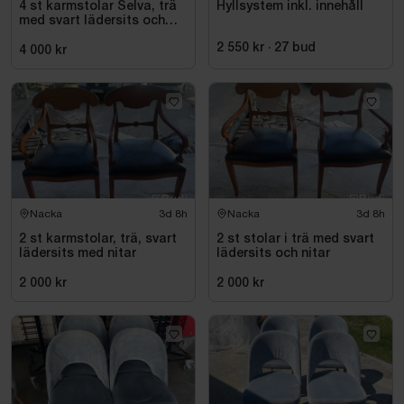
4 st karmstolar Selva, trä
Hyllsystem inkl. innehåll
med svart lädersits och
nitar
2 550 kr
·
27
bud
4 000 kr
Nacka
3d 8h
Nacka
3d 8h
2 st karmstolar, trä, svart
2 st stolar i trä med svart
lädersits med nitar
lädersits och nitar
2 000 kr
2 000 kr