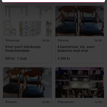
Kävlinge
3d 8h
Nacka
3d 8h
Stort parti fabriksnya
4 karmstolar, trä, svart
förskolemöbler
lädersits med nitar
500 kr
·
1
bud
4 000 kr
Nacka
3d 8h
Stockholm
1d 5h