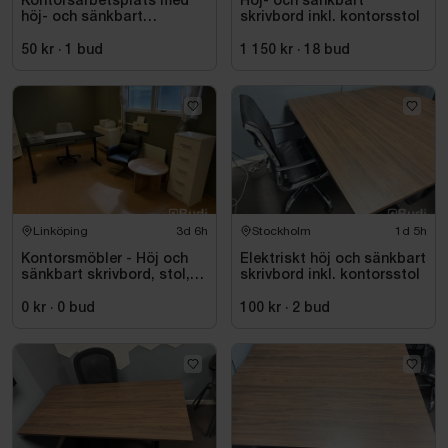
Kontorsarbetsplats med
Höj- och sänkbart
höj- och sänkbart
skrivbord inkl. kontorsstol
skrivbord och kontorsstol
50 kr
·
1
bud
1 150 kr
·
18
bud
Linköping
3d 6h
Stockholm
1d 5h
Kontorsmöbler - Höj och
Elektriskt höj och sänkbart
sänkbart skrivbord, stol,
skrivbord inkl. kontorsstol
skrivare, hyllor m.m.
0 kr
·
0
bud
100 kr
·
2
bud