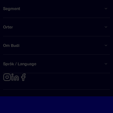
Segment
Orter
Om Budi
Språk / Language
Integritetspolicy
Användarvillkor
© Budi AB 2026