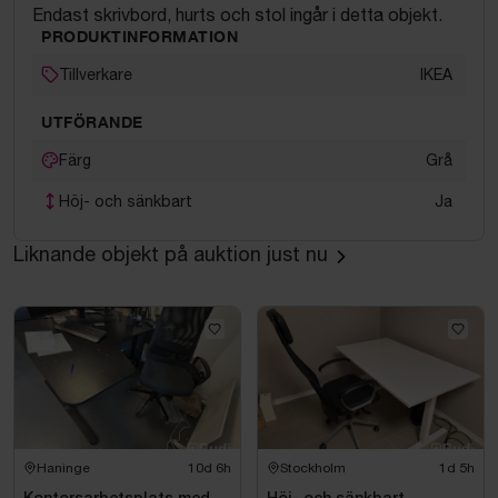
Endast skrivbord, hurts och stol ingår i detta objekt.
PRODUKTINFORMATION
Tillverkare
IKEA
UTFÖRANDE
Färg
Grå
Höj- och sänkbart
Ja
Liknande objekt på auktion just nu
Haninge
10d 6h
Stockholm
1d 5h