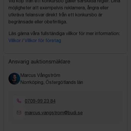
Vid köp från ett konkursbo gäller särskilda regler. Dina
möjligheter att exempelvis reklamera, ångra eller
utkräva felansvar direkt från ett konkursbo är
begränsade eller obefintliga.
Läs gärna våra fullständiga villkor för mer information:
Villkor
/
Villkor för företag
Ansvarig auktionsmäklare
Marcus Vångström
Norrköping, Östergötlands län
0709-99 23 84
marcus.vangstrom@budi.se