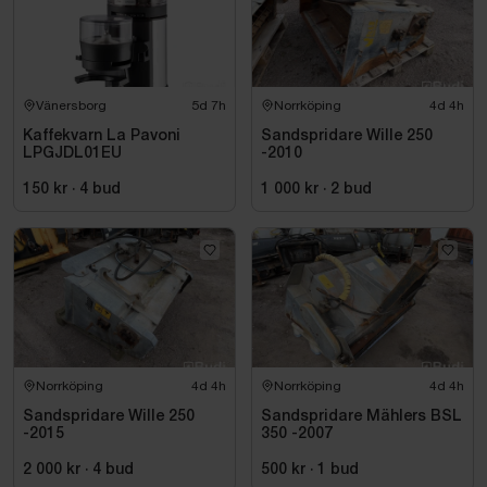
Vänersborg
5d 7h
Norrköping
4d 4h
Kaffekvarn La Pavoni
Sandspridare Wille 250
LPGJDL01EU
-2010
150 kr
·
4
bud
1 000 kr
·
2
bud
Norrköping
4d 4h
Norrköping
4d 4h
Sandspridare Wille 250
Sandspridare Mählers BSL
-2015
350 -2007
2 000 kr
·
4
bud
500 kr
·
1
bud