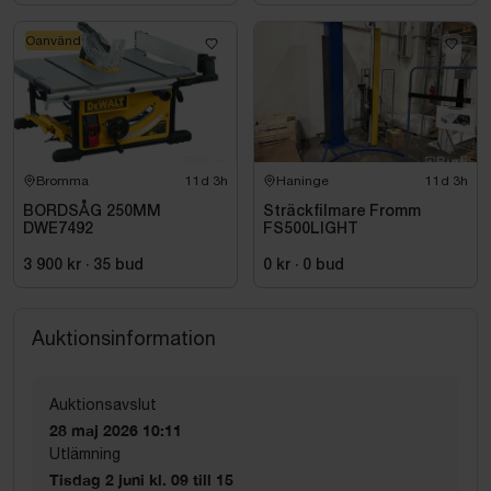
Oanvänd
Bromma
11d 3h
Haninge
11d 3h
BORDSÅG 250MM
Sträckfilmare Fromm
DWE7492
FS500LIGHT
3 900 kr
·
35
bud
0 kr
·
0
bud
Auktionsinformation
Auktionsavslut
28 maj 2026 10:11
Utlämning
Tisdag 2 juni kl. 09 till 15