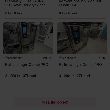
Displaykyl Juka VARNA
Konvektionsugn, Zanussi
110, svart, för dryck och
FC50E1E4
takeaway
0 kr
·
0
bud
0 kr
·
0
bud
Stockholm
2d 3h
Stockholm
2d 3h
Rational ugn iCombi PRO
Rational ugn iCombi PRO
31 200 kr
·
375
bud
31 200 kr
·
271
bud
Visa fler objekt