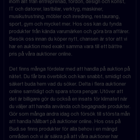
inom allt från entreprenad, fordon, design och konst,
IT och datorer, lastbilar, verktyg, maskiner,
musikutrustning, möbler och inredning, restaurang,
sport, gym och mycket mer. Hos oss kan du fynda
produkter från kända varumärken och göra bra affärer.
Besök oss innan du köper nytt, chansen är stor att vi
har en auktion med exakt samma vara till ett bättre
pris på våra auktioner online.
Det finns många fördelar med att handla på auktion på
nätet. Du får bra överblick och kan snabbt, smidigt och
säkert buda hem vad du söker. Delta i flera auktioner
online samtidigt och spara stora pengar. Utöver att
det är billigare gör du också en insats för klimatet när
du väljer att handla använda och begagnade produkter.
Gör som många andra idag och försök till största mån
att handla hållbart på auktioner online. Hos oss på
Budi.se finns produkter för alla behov i en mängd
områden och vi är säkra på att våra auktioner har