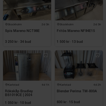
Stockholm
2d 3h
Stockholm
2d 3h
Spis Mareno NCT98E
Fritös Mareno NF94E15
3 250 kr
·
34
bud
1 500 kr
·
13
bud
Karlstad
4d 1h
Karlstad
4d 2h
Rökskåp Bradley
Blender Perima TM-800A
BS1019CE | 2024
600 kr
·
15
bud
1 050 kr
·
10
bud