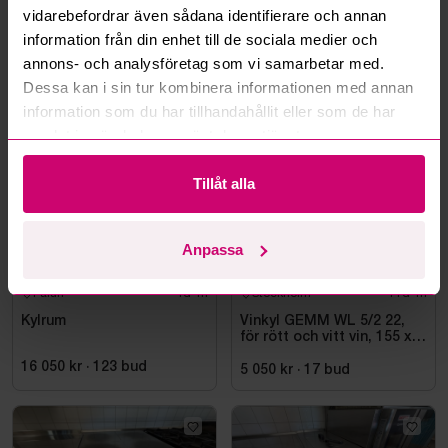
vidarebefordrar även sådana identifierare och annan
Läs fler frågor och svar
information från din enhet till de sociala medier och
annons- och analysföretag som vi samarbetar med.
Dessa kan i sin tur kombinera informationen med annan
Mer från samma kategori
information som du har tillhandahållit eller som de har
samlat in när du har använt deras tjänster.
Tillåt alla
Anpassa
Falun
4d 4h
Stockholm
11d 4h
Kylrum
Vinkyl GEMM WL 5/2 22,
för rött och vitt vin, 155 x
220 cm
16 050 kr
·
123
bud
5 050 kr
·
17
bud