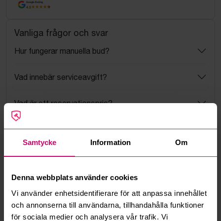
Google Rating
4.5
Vanliga frågor och svar
Hur fungerar manuella bud?
Vad innebär serviceavgift?
Vad är ett reservationspris?
Hur fungerar maxbud?
Samtycke
Information
Om
Hur fungerar budmotorn?
Denna webbplats använder cookies
Kan jag ångra ett bud?
Vi använder enhetsidentifierare för att anpassa innehållet
och annonserna till användarna, tillhandahålla funktioner
Kan ni frakta mina vunna objekt?
för sociala medier och analysera vår trafik. Vi