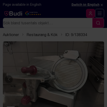
Hoppa till innehåll
Textbaserad (markdown) version av denna sida
×
Page available in English
Switch to English
Google Rating
4.5
Logga in
Sök
Sök
Auktioner
Restaurang & Kök
ID: 9/138334
Föregående
Näst