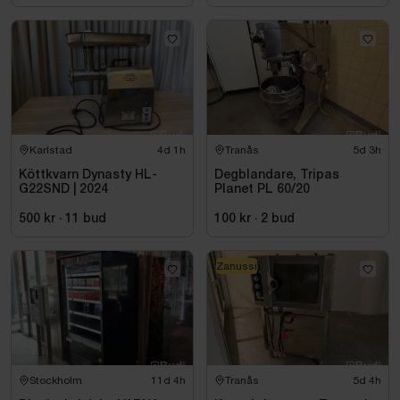
Karlstad
4d 1h
Tranås
5d 3h
Köttkvarn Dynasty HL-
Degblandare, Tripas
G22SND | 2024
Planet PL 60/20
500 kr
·
11
bud
100 kr
·
2
bud
Zanussi
Stockholm
11d 4h
Tranås
5d 4h