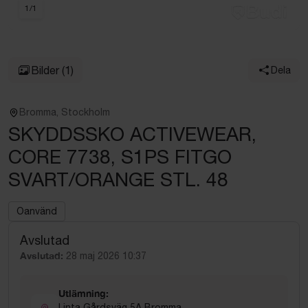
1
/
1
Bilder
(1)
Dela
Bromma, Stockholm
SKYDDSSKO ACTIVEWEAR,
CORE 7738, S1PS FITGO
SVART/ORANGE STL. 48
Oanvänd
Avslutad
Avslutad:
28 maj 2026 10:37
Utlämning:
Linta Gårdsväg 5A Bromma