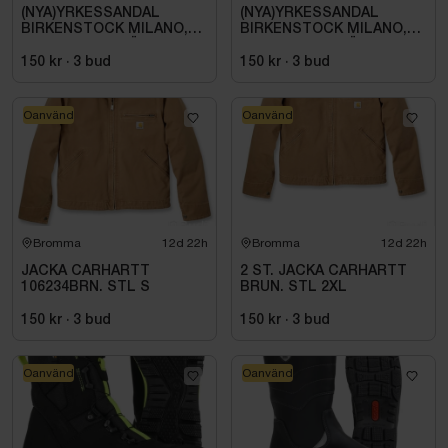
(NYA)YRKESSANDAL
(NYA)YRKESSANDAL
BIRKENSTOCK MILANO,
BIRKENSTOCK MILANO,
ESD NORMAL LÄST
ESD NORMAL LÄST
SVART. STL 42
SVART. STL 42
150 kr
·
3
bud
150 kr
·
3
bud
Oanvänd
Oanvänd
Bromma
12d 22h
Bromma
12d 22h
JACKA CARHARTT
2 ST. JACKA CARHARTT
106234BRN. STL S
BRUN. STL 2XL
150 kr
·
3
bud
150 kr
·
3
bud
Oanvänd
Oanvänd