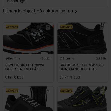
emballage.
Liknande objekt på auktion just nu
Oanvänd
Oanvänd
Bromma
12d 22h
Bromma
12d 23h
SKYDDSSKO HH 78224
SKYDDSSKO HH 78423 S3
CHELSEA, EVO LÅG
BOA, MANCHESTER
SVART/ORANGE S3. STL
SVART\/GRÅ STL. 45
40
0 kr
·
0
bud
50 kr
·
1
bud
Oanvänd
Oanvänd