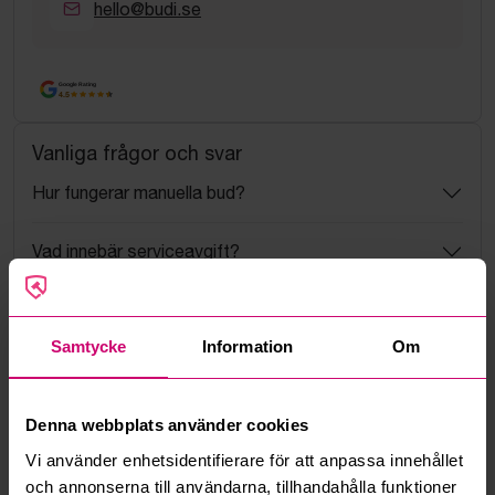
hello@budi.se
Google Rating
4.5
Vanliga frågor och svar
Hur fungerar manuella bud?
Vad innebär serviceavgift?
Vad är ett reservationspris?
Samtycke
Information
Om
Hur fungerar maxbud?
Denna webbplats använder cookies
Hur fungerar budmotorn?
Vi använder enhetsidentifierare för att anpassa innehållet
Kan jag ångra ett bud?
och annonserna till användarna, tillhandahålla funktioner