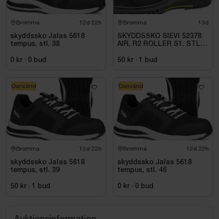
Bromma
12d 22h
Bromma
13d
skyddssko Jalas 5618
SKYDDSSKO SIEVI 52378
tempus, stl. 38
AIR, R2 ROLLER S1. STL
43
0 kr
·
0
bud
50 kr
·
1
bud
Oanvänd
Oanvänd
Bromma
12d 22h
Bromma
12d 22h
skyddssko Jalas 5618
skyddssko Jalas 5618
tempus, stl. 39
tempus, stl. 46
50 kr
·
1
bud
0 kr
·
0
bud
Auktionsinformation