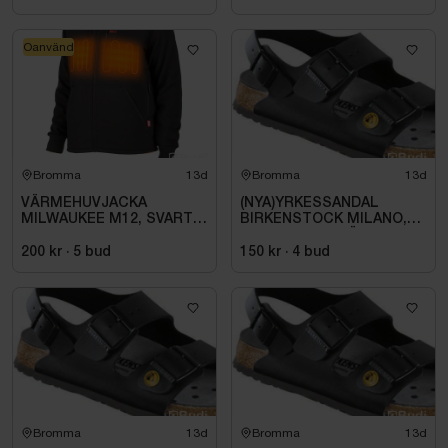
Oanvänd
Bromma
13d
Bromma
13d
VÄRMEHUVJACKA
(NYA)YRKESSANDAL
MILWAUKEE M12, SVART
BIRKENSTOCK MILANO,
HHBL4-0. STL M
ESD NORMAL LÄST
SVART. STL 42
200 kr
·
5
bud
150 kr
·
4
bud
Bromma
13d
Bromma
13d