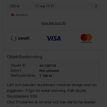
200 kr
17 maj 11:31
2
= Autobud
Visa alla bud (
6
)
Objektbeskrivning
Objekt-ID
41/138719
Export
Not allowed
Marknadsvärde
1 700 kr
Lätt och bekväm skyddssko i med en design som en
jogginsko. Fitgo för enkel snörning. Fullt skydd.
Skyddsklass S3S.
Obs! Produkten är en retur och kan därför ha skadat