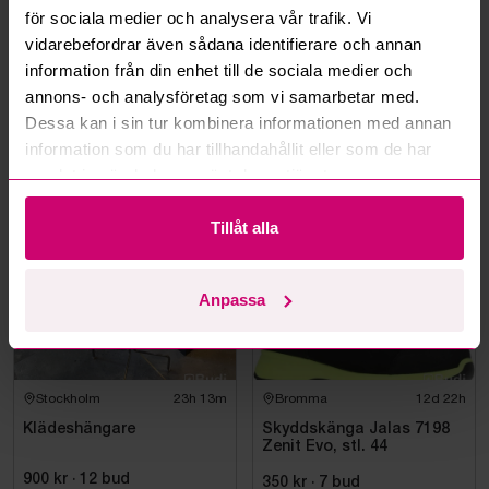
för sociala medier och analysera vår trafik. Vi
vidarebefordrar även sådana identifierare och annan
Kan ni frakta mina vunna objekt?
information från din enhet till de sociala medier och
annons- och analysföretag som vi samarbetar med.
Läs fler frågor och svar
Dessa kan i sin tur kombinera informationen med annan
information som du har tillhandahållit eller som de har
samlat in när du har använt deras tjänster.
Mer från samma kategori
Tillåt alla
Oanvänd
Anpassa
Stockholm
23h 13m
Bromma
12d 22h
Klädeshängare
Skyddskänga Jalas 7198
Zenit Evo, stl. 44
900 kr
·
12
bud
350 kr
·
7
bud