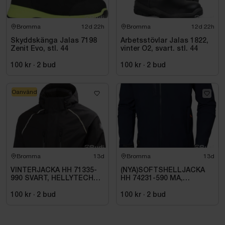
Bromma
12d 22h
Bromma
12d 22h
Skyddskänga Jalas 7198
Arbetsstövlar Jalas 1822,
Zenit Evo, stl. 44
vinter O2, svart. stl. 44
100 kr
·
2
bud
100 kr
·
2
bud
Oanvänd
Bromma
13d
Bromma
13d
VINTERJACKA HH 71335-
(NYA)SOFTSHELLJACKA
990 SVART, HELLYTECH
HH 74231-590 MA,
ARCTIC. STL L
KENSINGTON. STL XL
100 kr
·
2
bud
100 kr
·
2
bud