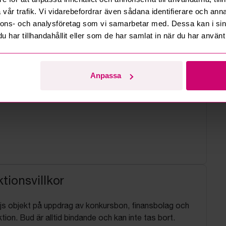
vår trafik. Vi vidarebefordrar även sådana identifierare och anna
nnons- och analysföretag som vi samarbetar med. Dessa kan i sin
har tillhandahållit eller som de har samlat in när du har använt 
Anpassa
tionsvillkor
js objekt på uppdrag av konkursbon, finansbolag och
tion. Bud är alltid bindande och kan inte tas bort.