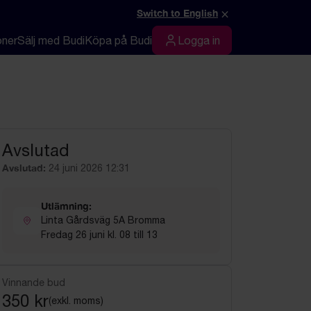
×
Switch to English
oner
Sälj med Budi
Köpa på Budi
Logga in
Logga in
Avslutad
Avslutad:
24 juni 2026 12:31
Utlämning:
Linta Gårdsväg 5A Bromma
Fredag 26 juni kl. 08 till 13
Vinnande bud
350 kr
(exkl. moms)