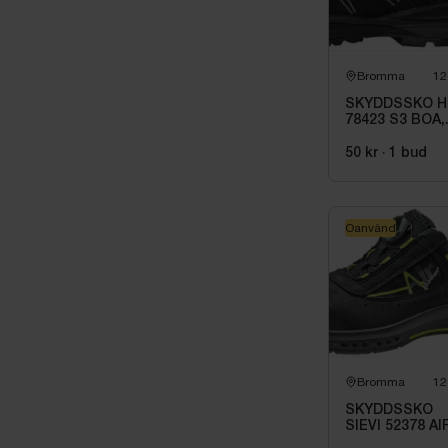
Bromma
12
SKYDDSSKO H
78423 S3 BOA,
MANCHESTER
SVART\/GRÅ S
50 kr
·
1
bud
45
Oanvänd
Bromma
12
SKYDDSSKO
SIEVI 52378 AI
R2 ROLLER S1