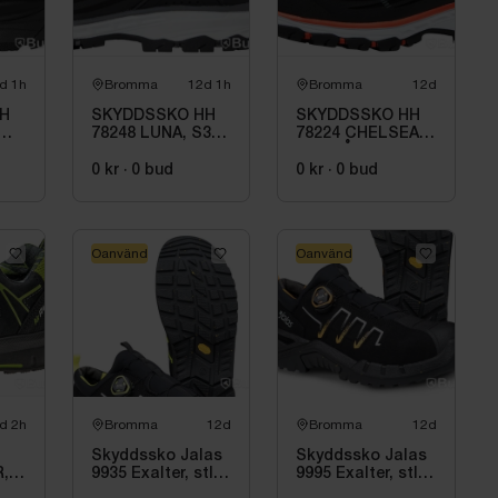
d 1h
Bromma
12d 1h
Bromma
12d
H
SKYDDSSKO HH
SKYDDSSKO HH
78248 LUNA, S3
78224 CHELSEA,
BOA SVART DAM
EVO LÅG
TL.
STL. 38
SVART/ORANGE
0 kr
·
0
bud
0 kr
·
0
bud
S3. STL 40
Oanvänd
Oanvänd
d 2h
Bromma
12d
Bromma
12d
Skyddssko Jalas
Skyddssko Jalas
R,
9935 Exalter, stl.
9995 Exalter, stl.
.
38
38