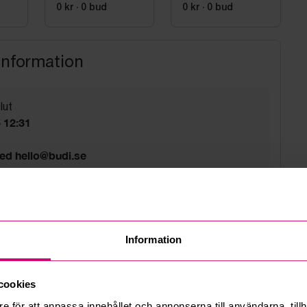
0 kr
·
0
bud
0 kr
·
0
bud
information
lut
6 12:31
med hello@budi.se
i kl. 08 till 13
sväg 5A Bromma
Information
d
cookies
e för att anpassa innehållet och annonserna till användarna, tillh