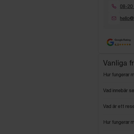
08-20
hello@
Google Rating
4.5
Vanliga f
Hur fungerar 
Vad innebär se
Vad är ett res
Hur fungerar 