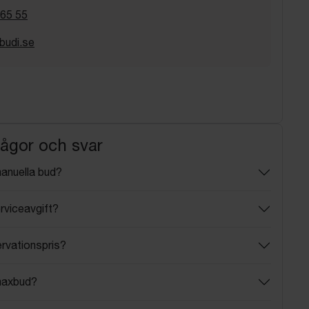
 65 55
budi.se
rågor och svar
manuella bud?
rviceavgift?
ervationspris?
maxbud?