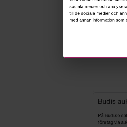
sociala medier och analysera 
till de sociala medier och a
med annan information som du 
Budis auk
På Budi.se säl
företag via auk