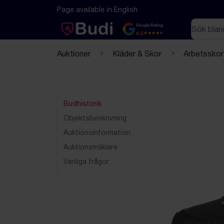
Hoppa till innehåll
Textbaserad (markdown) version av denna sida
Page available in English
Sök
Google Rating
4.5
Auktioner
Kläder & Skor
Arbetsskor
Budhistorik
Objektsbeskrivning
Auktionsinformation
Auktionsmäklare
Vanliga frågor