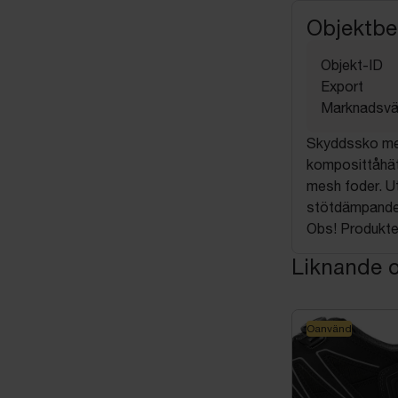
Objektbe
Objekt-ID
Export
Marknadsvä
Skyddssko me
komposittåhätt
mesh foder. U
stötdämpande 
Obs! Produkten
Liknande o
Oanvänd