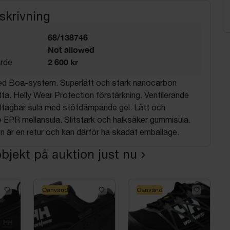
skrivning
68/138746
Not allowed
2 600 kr
rde
d Boa-system. Superlätt och stark nanocarbon
a. Helly Wear Protection förstärkning. Ventilerande
ttagbar sula med stötdämpande gel. Lätt och
EPR mellansula. Slitstark och halksäker gummisula.
 är en retur och kan därför ha skadat emballage.
bjekt på auktion just nu
Oanvänd
Oanvänd