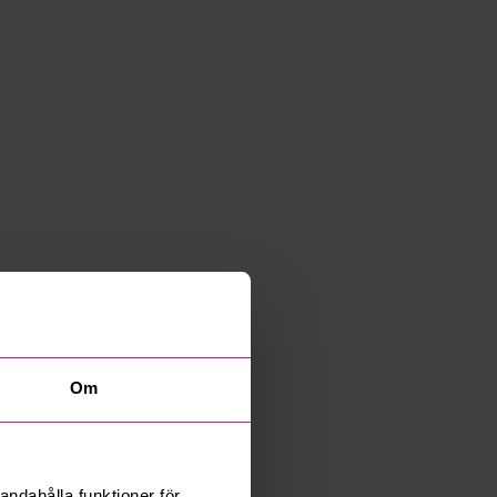
Om
andahålla funktioner för