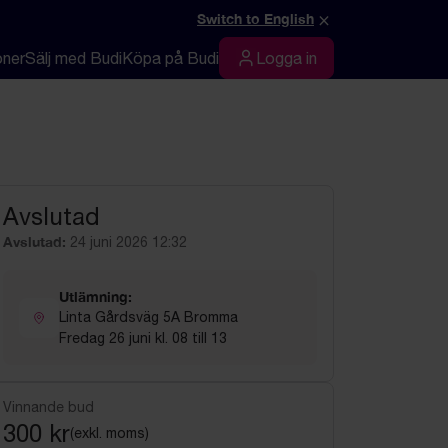
×
Switch to English
oner
Sälj med Budi
Köpa på Budi
Logga in
Logga in
Avslutad
Avslutad:
24 juni 2026 12:32
Utlämning:
Linta Gårdsväg 5A Bromma
Fredag 26 juni kl. 08 till 13
Vinnande bud
300 kr
(exkl. moms)