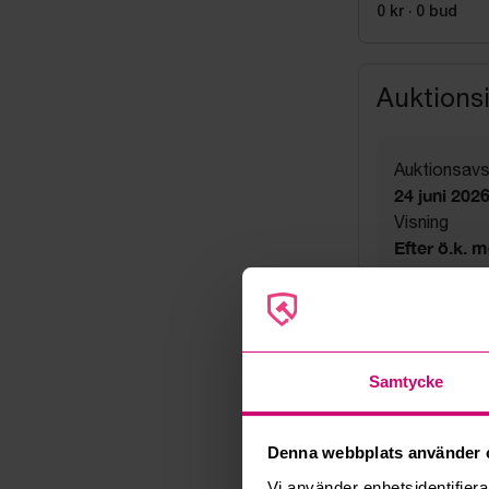
0 kr
·
0
bud
Auktions
Auktionsavs
24 juni 202
Visning
Efter ö.k. 
Utlämning
Fredag 26 jun
Adress
Linta Gård
Export
Samtycke
Not allowe
Säljare
Denna webbplats använder 
Företag
Vi använder enhetsidentifierar