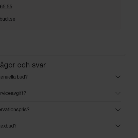
 65 55
budi.se
rågor och svar
manuella bud?
rviceavgift?
ervationspris?
maxbud?