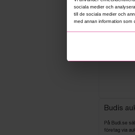
sociala medier och analysera 
till de sociala medier och a
med annan information som du 
Budis auk
På Budi.se säl
företag via auk