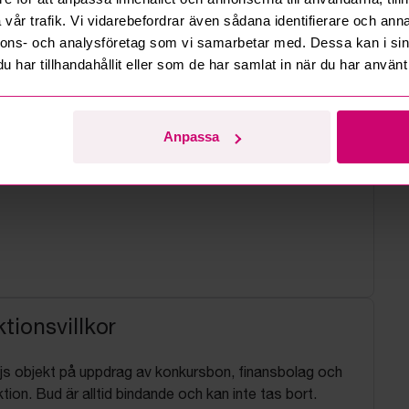
vår trafik. Vi vidarebefordrar även sådana identifierare och anna
nnons- och analysföretag som vi samarbetar med. Dessa kan i sin
har tillhandahållit eller som de har samlat in när du har använt 
Anpassa
tionsvillkor
js objekt på uppdrag av konkursbon, finansbolag och
tion. Bud är alltid bindande och kan inte tas bort.