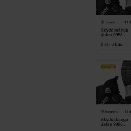
Bromma
11d
Skyddskänga
Jalas 9988
Exalter, stl. 39
0 kr
·
0
bud
Oanvänd
Bromma
11d
Skyddskänga
Jalas 9988
Exalter, stl. 40