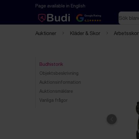
Hoppa till innehåll
Textbaserad (markdown) version av denna sida
Page available in English
Sök
Google Rating
4.5
Auktioner
Kläder & Skor
Arbetsskor
Budhistorik
Objektsbeskrivning
Auktionsinformation
Auktionsmäklare
Vanliga frågor
Föregående