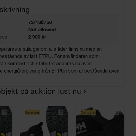
skrivning
72/138750
Not allowed
2 900 kr
rde
puläraste sula genom alla tider finns nu med en
t bestående av lätt ETPU. För användaren som
gsta komfort och stabilitet adderas nu även
e energiåtergivning från ETPUn som är bestående även
bjekt på auktion just nu
Oanvänd
Oanvänd