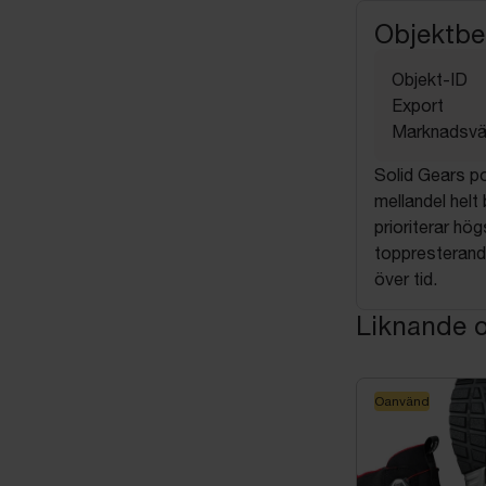
Objektbe
Objekt-ID
Export
Marknadsvä
Solid Gears po
mellandel hel
prioriterar hö
toppresterand
över tid.
Liknande o
Oanvänd