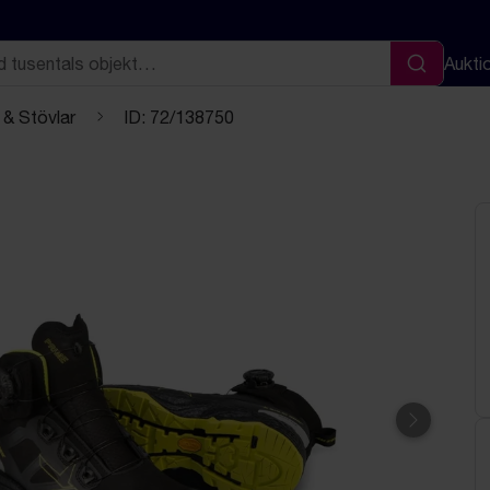
Aukti
Sök
 & Stövlar
ID: 72/138750
Nästa