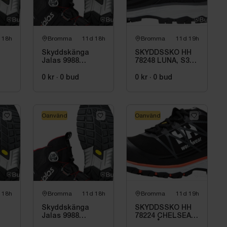
 18h
Bromma
11d 18h
Bromma
11d 19h
Skyddskänga
SKYDDSSKO HH
Jalas 9988
78248 LUNA, S3
Exalter, stl. 40
BOA SVART DAM
STL. 38
0 kr
·
0
bud
0 kr
·
0
bud
Oanvänd
Oanvänd
 18h
Bromma
11d 18h
Bromma
11d 19h
Skyddskänga
SKYDDSSKO HH
Jalas 9988
78224 CHELSEA,
Exalter, stl. 38
EVO LÅG