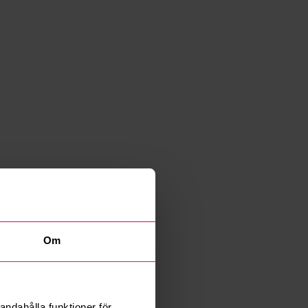
Om
andahålla funktioner för