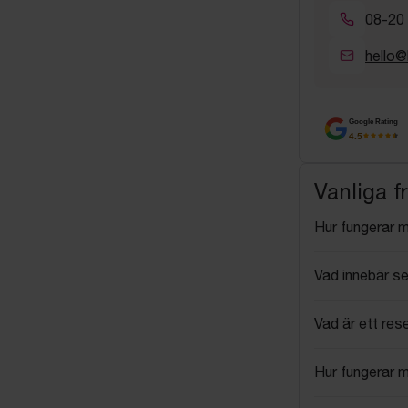
08-20
hello@
Google Rating
4.5
Vanliga f
Hur fungerar 
Vad innebär se
Vad är ett res
Hur fungerar 