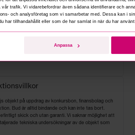
vår trafik. Vi vidarebefordrar även sådana identifierare och anna
nnons- och analysföretag som vi samarbetar med. Dessa kan i sin
har tillhandahållit eller som de har samlat in när du har använt 
Anpassa
tionsvillkor
js objekt på uppdrag av konkursbon, finansbolag och
tion. Bud är alltid bindande och kan inte tas bort.
befintligt skick och utan garanti. Vi saknar möjlighet att
aljerade tekniska undersökningar av de objekt som