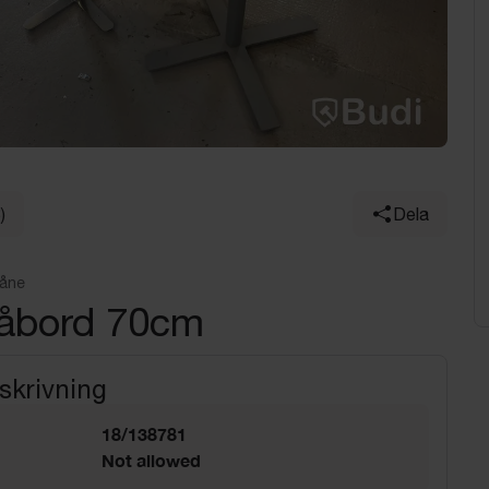
)
Dela
kåne
tåbord 70cm
skrivning
18/138781
Not allowed