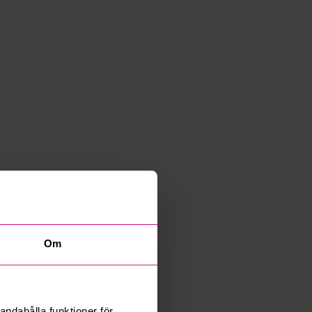
Om
andahålla funktioner för