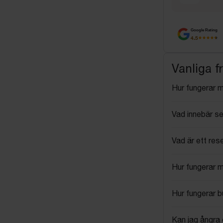
Google Rating
4.5
Vanliga f
Hur fungerar 
Vad innebär se
Vad är ett res
Hur fungerar 
Hur fungerar 
Kan jag ångra 