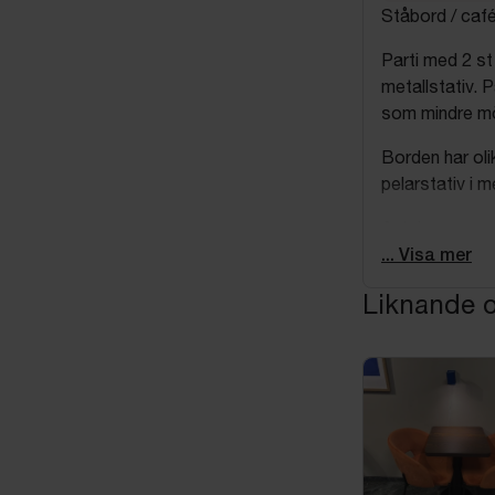
Ståbord / café
Parti med 2 s
metallstativ. P
som mindre m
Borden har olik
pelarstativ i me
Antal
2 st ståbord
... Visa mer
Mått
Liknande o
Diameter: ca 
Utförande
Runda bordssk
Metallstativ/p
Ljus laminat-/t
Stabil konstru
Normalt bruks