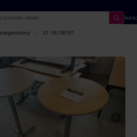
Aukti
Sök
ranginredning
ID: 18/138781
Nästa