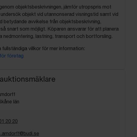
 igenom objektsbeskrivningen, jämför utropspris mot
, undersök objekt vid utannonserad visningstid samt vid
d betydande avvikelse från objektsbeskrivning,
så snart som möjligt. Köparen ansvarar för att planera
nedmontering, lastning, transport och bortforsling.
fullständiga villkor för mer information:
 för företag
 auktionsmäklare
rndorff
kåne län
01 20 20
.arndorff@budi.se