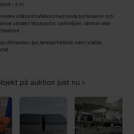
bord – 2 st
t mindre ståbord/cafébord med runda bordsskivor och
assar utmärkt till pausytor, cafémiljöer, väntrum eller
ötesbord.
a utföranden i ljus laminat/träfinish samt stabila
tall.
bjekt på auktion just nu
70 cm
ivor
elarben
räfinish
ktion
slitage förekommer såsom mindre märken, repor och