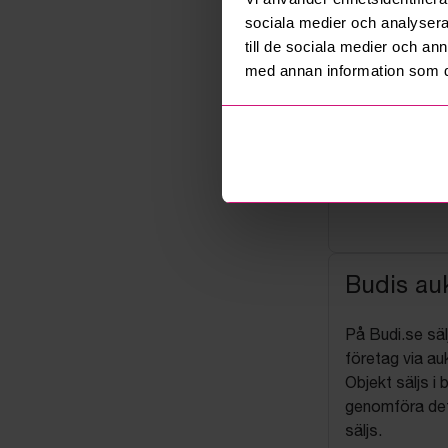
sociala medier och analysera 
till de sociala medier och a
med annan information som du 
Budis auk
På Budi.se säl
företag via auk
Objekt säljs i 
genomföra det
säljs.