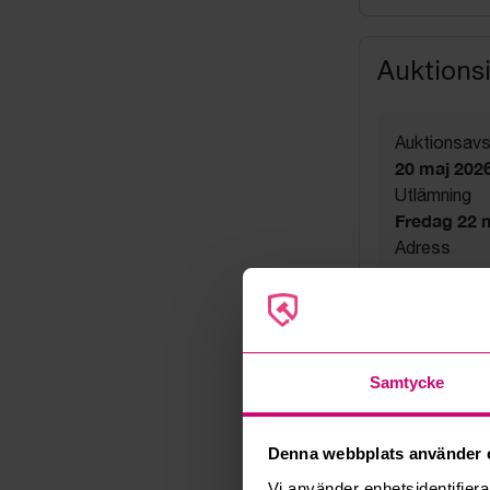
Auktions
Auktionsavs
20 maj 2026
Utlämning
Fredag 22 ma
Adress
Helsingbor
Export
Not allowe
Säljare
Företag
Samtycke
Denna webbplats använder 
Vi använder enhetsidentifierar