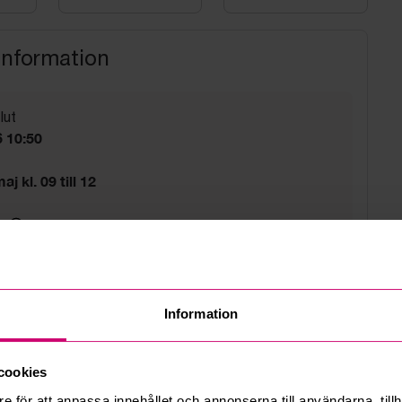
information
lut
 10:50
j kl. 09 till 12
g
d
Information
cookies
e för att anpassa innehållet och annonserna till användarna, tillh