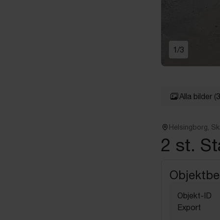
1
/
3
Alla bilder
(3
Helsingborg, S
2 st. S
Objektbe
Objekt-ID
Export