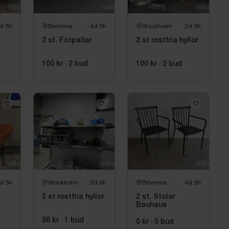
år.
d 5h
Bromma
4d 5h
Stockholm
2d 6h
2 st. Fotpallar
2 st rostfria hyllor
100 kr
·
2
bud
100 kr
·
2
bud
d 5h
Stockholm
2d 6h
Bromma
4d 5h
2 st rostfria hyllor
2 st. Stolar
Bauhaus
50 kr
·
1
bud
0 kr
·
0
bud