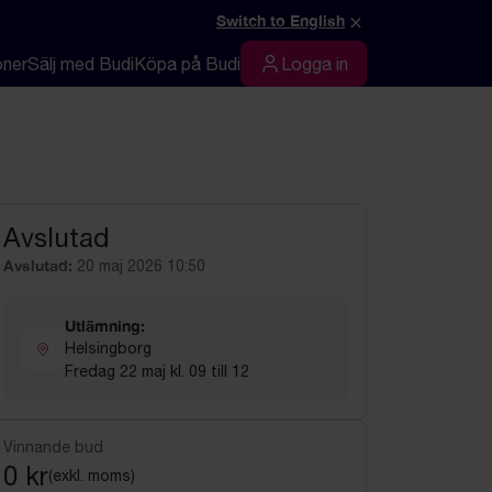
×
Switch to English
oner
Sälj med Budi
Köpa på Budi
Logga in
Logga in
Avslutad
Avslutad:
20 maj 2026 10:50
Utlämning:
Helsingborg
Fredag 22 maj kl. 09 till 12
Vinnande bud
0 kr
(exkl. moms)