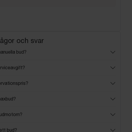
rågor och svar
manuella bud?
rviceavgift?
ervationspris?
maxbud?
budmotorn?
ett bud?