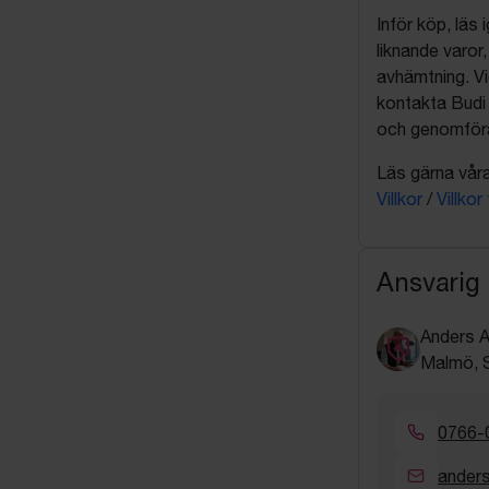
Inför köp, läs
liknande varor
avhämtning. Vi
kontakta Budi 
och genomföra 
Läs gärna våra 
Villkor
/
Villkor
Ansvarig
Anders A
Malmö, S
0766-
anders