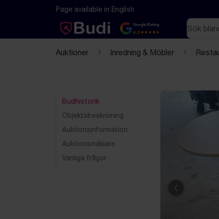
Hoppa till innehåll
Textbaserad (markdown) version av denna sida
Page available in English
Sök
Google Rating
4.5
Auktioner
Inredning & Möbler
Restau
Budhistorik
Objektsbeskrivning
Auktionsinformation
Auktionsmäklare
Vanliga frågor
Föregående