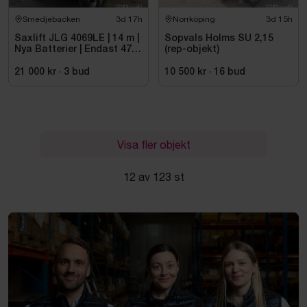
Smedjebacken
3d 17h
Norrköping
3d 15h
Saxlift JLG 4069LE | 14 m |
Sopvals Holms SU 2,15
Nya Batterier | Endast 475
(rep-objekt)
h
21 000 kr
·
3
bud
10 500 kr
·
16
bud
Visa fler objekt
12 av 123 st