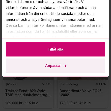
för sociala medier och analysera vår trafik. Vi
vidarebefordrar även sådana identifierare och annan
information från din enhet till de sociala medier och
annons- och analysföretag som vi samarbetar med.
Bromma
3d 12h
Göteborg
3d 16h
Dessa kan i sin tur kombinera informationen med annan
Byggställning Zarges
Cirka 500 meter
information som du har tillhandahållit eller som de har
pallställage
samlat in när du har använt deras tjänster.
2 850 kr
·
41
bud
0 kr
·
0
bud
Tillåt alla
Volvo
Anpassa
Gävle
3d 12h
Norrköping
3d 15h
Traktor Fendt 820 Vario
Bandgrävare Volvo EC45,
TMS med dubbelmontage
-2002
- 2009
182 000 kr
·
115
bud
123 500 kr
·
45
bud