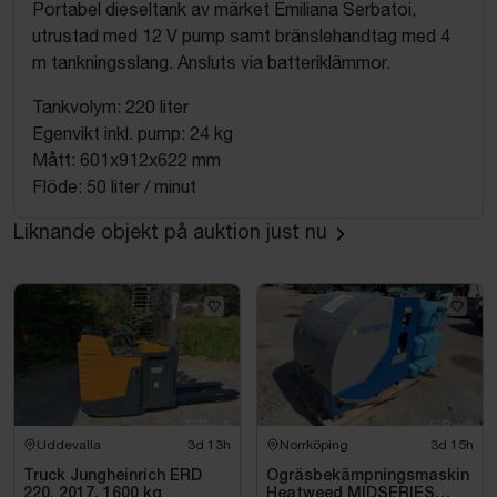
Portabel dieseltank av märket Emiliana Serbatoi,
utrustad med 12 V pump samt bränslehandtag med 4
m tankningsslang. Ansluts via batteriklämmor.
Tankvolym: 220 liter
Egenvikt inkl. pump: 24 kg
Mått: 601x912x622 mm
Flöde: 50 liter / minut
Liknande objekt på auktion just nu
Uddevalla
3d 13h
Norrköping
3d 15h
Truck Jungheinrich ERD
Ogräsbekämpningsmaskin
220, 2017, 1600 kg
Heatweed MIDSERIES