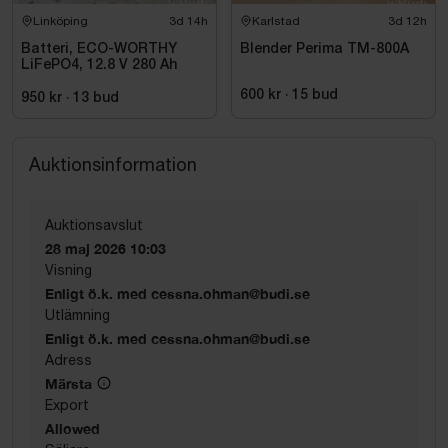
Linköping
3d 14h
Karlstad
3d 12h
Batteri, ECO-WORTHY
Blender Perima TM-800A
LiFePO4, 12.8 V 280 Ah
600 kr
·
15
bud
950 kr
·
13
bud
Auktionsinformation
Auktionsavslut
28 maj 2026 10:03
Visning
Enligt ö.k. med cessna.ohman@budi.se
Utlämning
Enligt ö.k. med cessna.ohman@budi.se
Adress
Märsta
Export
Allowed