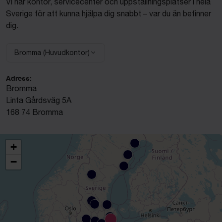
Vi har kontor, servicecenter och uppställningsplatser i hela
Sverige för att kunna hjälpa dig snabbt – var du än befinner
dig.
Bromma (Huvudkontor)
Välj anläggning:
Adress:
Bromma
Linta Gårdsväg 5A
168 74 Bromma
+
−