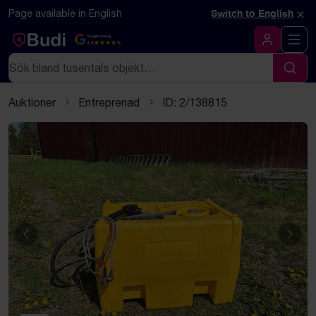
Hoppa till innehåll
Textbaserad (markdown) version av denna sida
×
Page available in English
Switch to English
Google Rating
4.5
Logga in
Sök
Sök
Auktioner
Entreprenad
ID: 2/138815
Föregående
Näst