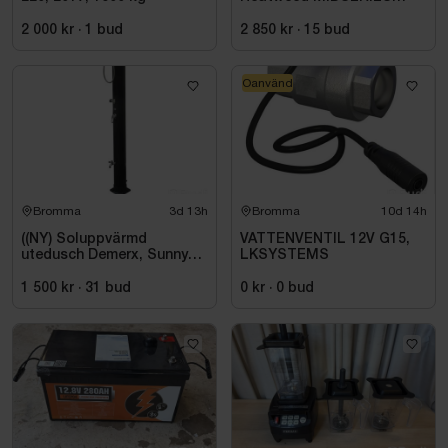
22/8, -2015
2 000 kr
·
1
bud
2 850 kr
·
15
bud
Oanvänd
Bromma
3d 13h
Bromma
10d 14h
((NY) Soluppvärmd
VATTENVENTIL 12V G15,
utedusch Demerx, Sunny
LKSYSTEMS
40-1
1 500 kr
·
31
bud
0 kr
·
0
bud