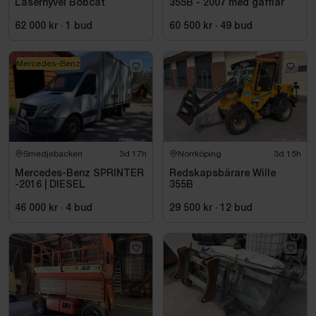
Laserhyvel Bobcat
355B - 2007 med gafflar
62 000 kr
·
1
bud
60 500 kr
·
49
bud
Mercedes-Benz
Smedjebacken
3d 17h
Norrköping
3d 15h
Mercedes-Benz SPRINTER
Redskapsbärare Wille
-2016 | DIESEL
355B
46 000 kr
·
4
bud
29 500 kr
·
12
bud