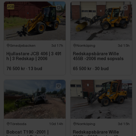
JCB
Smedjebacken
3d 17h
Norrköping
3d 15h
Hjullastare JCB 406 | 3 491
Redskapsbärare Wille
h | 3 Redskap | 2006
455B -2006 med sopvals
76 500 kr
·
13
bud
65 500 kr
·
30
bud
Töreboda
10d 14h
Norrköping
3d 15h
Bobcat T190 -2001 |
Redskapsbärare Wille