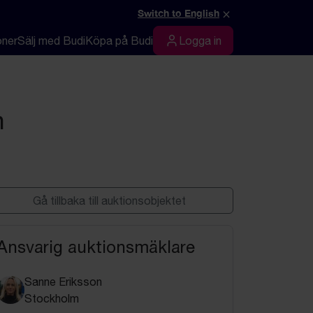
×
Switch to English
oner
Sälj med Budi
Köpa på Budi
Logga in
Logga in
n
Gå tillbaka till auktionsobjektet
Ansvarig auktionsmäklare
Sanne Eriksson
Stockholm