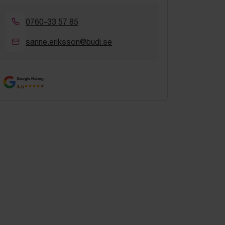
0760-33 57 85
sanne.eriksson@budi.se
Google Rating
4.5