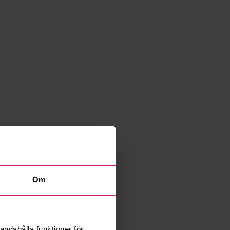
Om
andahålla funktioner för