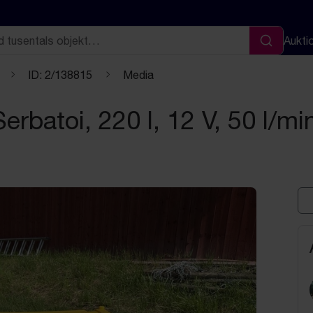
Aukti
Sök
ID: 2/138815
Media
erbatoi, 220 l, 12 V, 50 l/mi