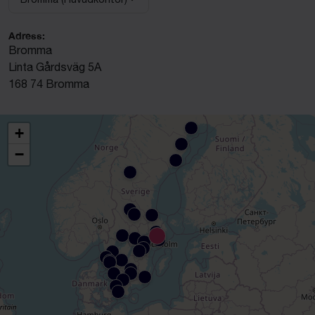
Välj anläggning:
Adress:
Bromma
Linta Gårdsväg 5A
168 74 Bromma
+
−