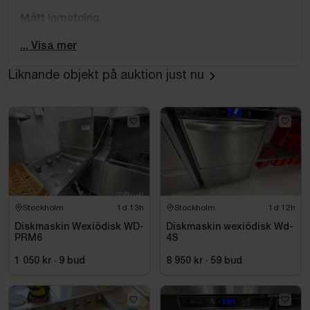
Mått inmatning
165x90 cm
... Visa mer
Mått utmatning
Liknande objekt på auktion just nu
110,5x65x90 cm
Mått diskmaskin
Djup: 63 cm
Bredd: 60 cm
Höjd: 143 cm
Höjd öppen: 182 cm
Stockholm
1d 13h
Stockholm
1d 12h
Diskmaskin Wexiödisk WD-
Diskmaskin wexiödisk Wd-
Data
PRM6
4S
380 V
1 050 kr
·
9
bud
8 950 kr
·
59
bud
3N~
50 Hz