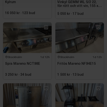
Kylrum
Vinkyl GEMM WL 5/2 22,
för rött och vitt vin, 155 x
220 cm
16 050 kr
·
123
bud
5 050 kr
·
17
bud
Stockholm
1d 12h
Stockholm
1d 12h
Spis Mareno NCT98E
Fritös Mareno NF94E15
3 250 kr
·
34
bud
1 500 kr
·
13
bud