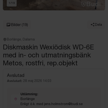
1
/
19
Bilder
(19)
Dela
Borlänge, Dalarna
Diskmaskin Wexiödisk WD-6E
med in- och utmatningsbänk
Metos, rostfri, rep.objekt
Avslutad
Avslutad:
28 maj 2026 14:03
Utlämning:
Borlänge
Enligt ö.k. med jens.holmstrom@budi.se