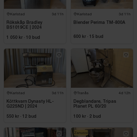
Karlstad
3d 11h
Karlstad
3d 11h
Rökskåp Bradley
Blender Perima TM-800A
BS1019CE | 2024
600 kr
·
15
bud
1 050 kr
·
10
bud
Karlstad
3d 11h
Tranås
4d 12h
Köttkvarn Dynasty HL-
Degblandare, Tripas
G22SND | 2024
Planet PL 60/20
550 kr
·
12
bud
100 kr
·
2
bud
Zanussi