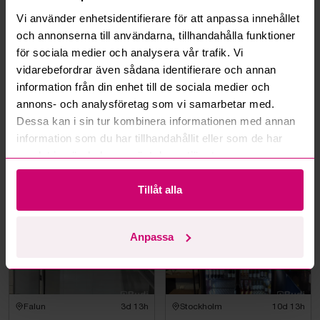
Hur fungerar budmotorn?
Vi använder enhetsidentifierare för att anpassa innehållet
och annonserna till användarna, tillhandahålla funktioner
Kan jag ångra ett bud?
för sociala medier och analysera vår trafik. Vi
vidarebefordrar även sådana identifierare och annan
Kan ni frakta mina vunna objekt?
information från din enhet till de sociala medier och
annons- och analysföretag som vi samarbetar med.
Läs fler frågor och svar
Dessa kan i sin tur kombinera informationen med annan
information som du har tillhandahållit eller som de har
samlat in när du har använt deras tjänster.
Mer från samma kategori
Tillåt alla
Anpassa
Falun
3d 13h
Stockholm
10d 13h