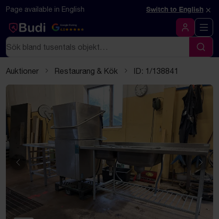
Hoppa till innehåll
Textbaserad (markdown) version av denna sida
×
Page available in English
Switch to English
Google Rating
4.5
Logga in
Sök
Sök
Auktioner
Restaurang & Kök
ID: 1/138841
Föregående
Näst