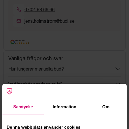
0702-98 66 66
jens.holmstrom@budi.se
Google Rating
4.5
Vanliga frågor och svar
Hur fungerar manuella bud?
Vad innebär serviceavgift?
Vad är ett reservationspris?
Samtycke
Information
Om
Hur fungerar maxbud?
Denna webbplats använder cookies