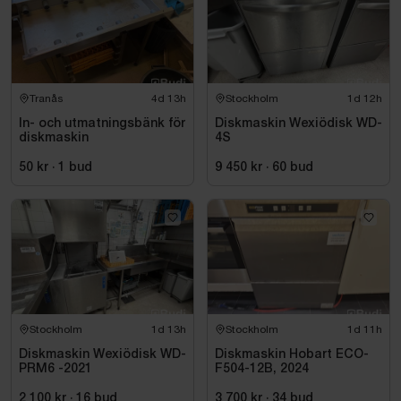
16 A
Effekt: 11 kW
Övrigt
Tillverkare diskmaskin: Wexiödisk
Tranås
4d 13h
Stockholm
1d 12h
Modell: WD-6E
In- och utmatningsbänk för
Diskmaskin Wexiödisk WD-
Tillverkare bänk: Metos
diskmaskin
4S
Endast 1 program fungerar
50 kr
·
1
bud
9 450 kr
·
60
bud
Säljes som rep.objekt
Rostfritt utförande
Bruksskick
Normalt slitage förekommer
Se bilder för mer information
Stockholm
1d 13h
Stockholm
1d 11h
Diskmaskin Wexiödisk WD-
Diskmaskin Hobart ECO-
PRM6 -2021
F504-12B, 2024
2 100 kr
·
16
bud
3 700 kr
·
34
bud