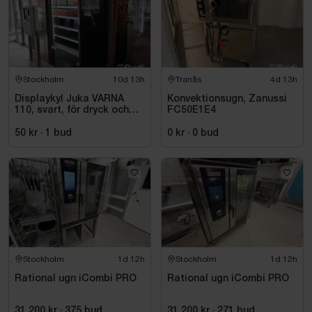
Stockholm
10d 13h
Tranås
4d 13h
Displaykyl Juka VARNA
Konvektionsugn, Zanussi
110, svart, för dryck och
FC50E1E4
takeaway
50 kr
·
1
bud
0 kr
·
0
bud
Stockholm
1d 12h
Stockholm
1d 12h
Rational ugn iCombi PRO
Rational ugn iCombi PRO
31 200 kr
·
375
bud
31 200 kr
·
271
bud