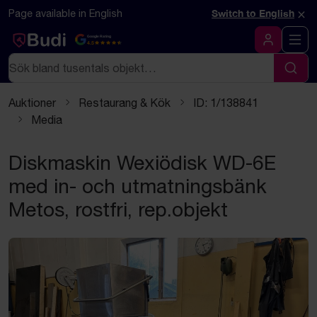
Hoppa till innehåll
×
Page available in English
Switch to English
Google Rating
4.5
Logga in
Sök
Sök
Auktioner
Restaurang & Kök
ID: 1/138841
Media
Diskmaskin Wexiödisk WD-6E
med in- och utmatningsbänk
Metos, rostfri, rep.objekt