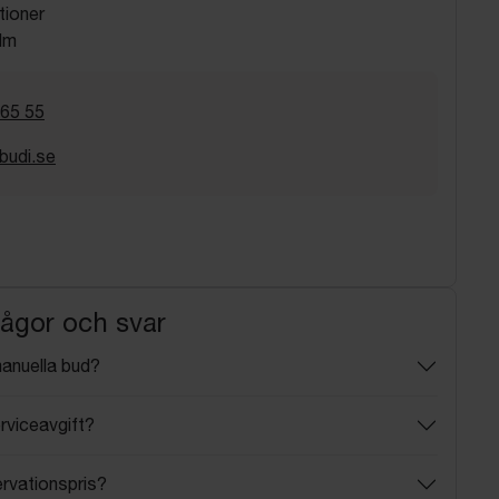
tioner
lm
 65 55
budi.se
rågor och svar
manuella bud?
rviceavgift?
ervationspris?