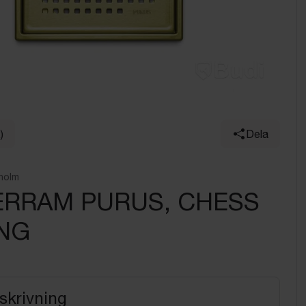
)
Dela
holm
ERRAM PURUS, CHESS
NG
skrivning