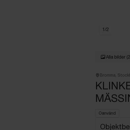
1
/
2
Alla bilder
(2
Bromma, Stock
KLINK
MÄSSI
Oanvänd
Objektbe