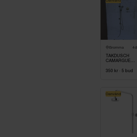
Oanvänd
Bromma
4d
TAKDUSCH
CAMARGUE
SAMSØ
KORSBÆK
350 kr
·
5
bud
MÄSSING
Oanvänd