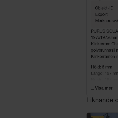
Objekt-ID
Export
Marknadsvä
PURUS SQU
197x197x6m
Klinkerram Che
golvbrunnssil m
Klinkerramen i
Höjd: 6 mm
Längd: 197 m
Bredd: 197 m
Vikt: 0.504 kg
... Visa mer
Obs! Produkten
Liknande o