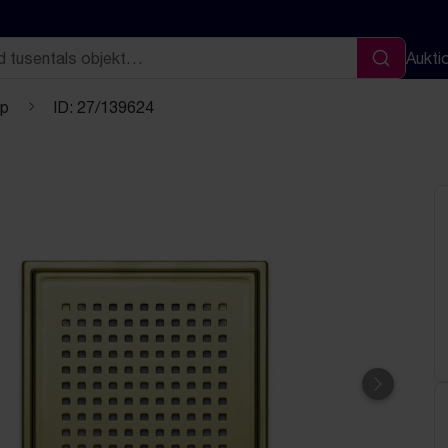
Aukti
Sök
pp
ID: 27/139624
Nästa