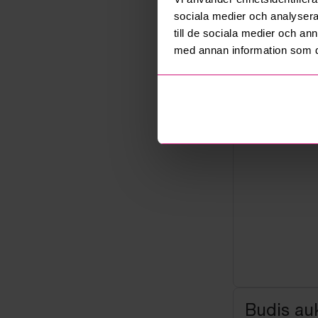
Not allowe
sociala medier och analysera 
Säljare
till de sociala medier och a
Företag
med annan information som du 
Budis auk