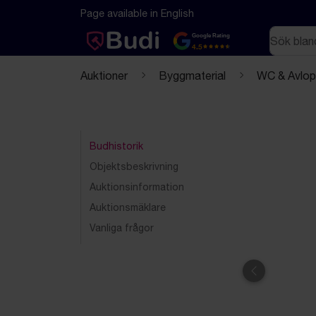
Hoppa till innehåll
Textbaserad (markdown) version av denna sida
Page available in English
Sök
Google Rating
4.5
Auktioner
Byggmaterial
WC & Avlo
Budhistorik
Objektsbeskrivning
Auktionsinformation
Auktionsmäklare
Vanliga frågor
Föregående