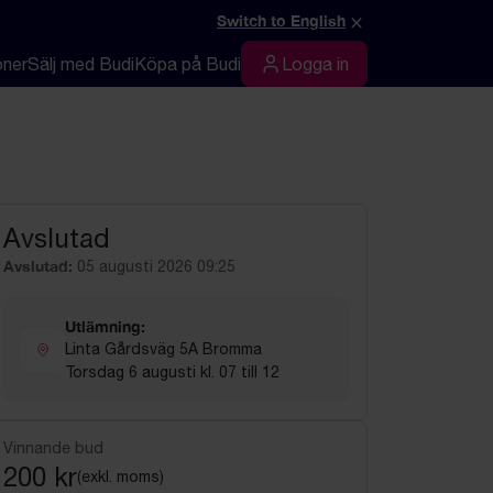
×
Switch to English
oner
Sälj med Budi
Köpa på Budi
Logga in
Logga in
Avslutad
Avslutad:
05 augusti 2026 09:25
Utlämning:
Linta Gårdsväg 5A Bromma
Torsdag 6 augusti kl. 07 till 12
Vinnande bud
200 kr
(exkl. moms)