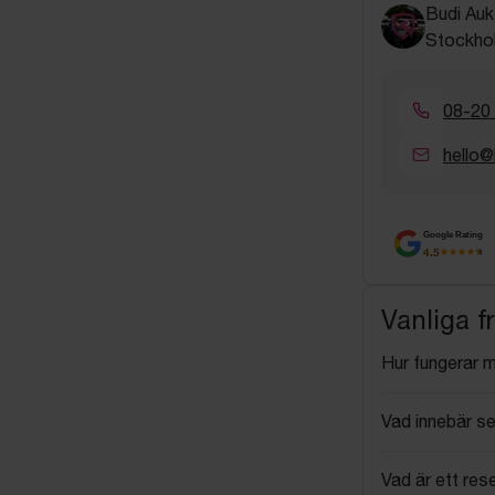
Budi Auk
Stockho
08-20
hello@
Google Rating
4.5
Vanliga f
Hur fungerar 
Vad innebär se
Vad är ett res