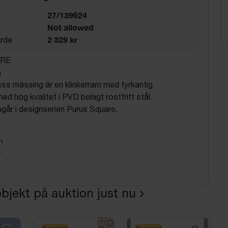
27/139624
Not allowed
2 329 kr
rde
ARE
m
ss mässing är en klinkerram med fyrkantig
ed hög kvalitet i PVD belagt rostfritt stål.
ngår i designserien Purus Square.
m
m
 är en retur och kan därför ha skadat emballage.
bjekt på auktion just nu