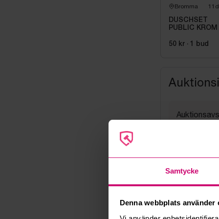
Bromma
11d
DUSCHSET
PUBLIC KROM
50 kr
·
1
bud
Auktions
Auktionsavs
05 augusti 
Visning
Efter ö.k. 
Utlämning
Samtycke
Torsdag 6 au
Adress
Linta Gård
Denna webbplats använder 
Export
Vi använder enhetsidentifierar