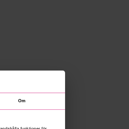
Om
andahålla funktioner för