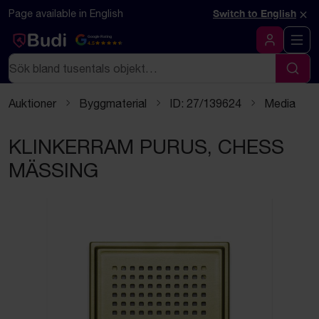
Hoppa till innehåll
×
Page available in English
Switch to English
Google Rating
4.5
Logga in
Sök
Sök
Auktioner
Byggmaterial
ID: 27/139624
Media
KLINKERRAM PURUS, CHESS
MÄSSING