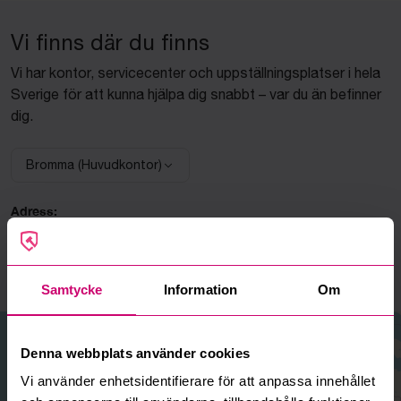
Vi finns där du finns
Vi har kontor, servicecenter och uppställningsplatser i hela
Sverige för att kunna hjälpa dig snabbt – var du än befinner
dig.
Bromma (Huvudkontor)
Välj anläggning:
Adress:
Bromma
Linta Gårdsväg 5A
168 74 Bromma
Samtycke
Information
Om
+
Denna webbplats använder cookies
−
Vi använder enhetsidentifierare för att anpassa innehållet