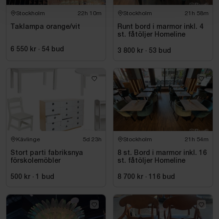
Stockholm
22h 10m
Stockholm
21h 58m
Taklampa orange/vit
Runt bord i marmor inkl. 4
st. fåtöljer Homeline
6 550 kr
·
54
bud
3 800 kr
·
53
bud
Kävlinge
5d 23h
Stockholm
21h 54m
Stort parti fabriksnya
8 st. Bord i marmor inkl. 16
förskolemöbler
st. fåtöljer Homeline
500 kr
·
1
bud
8 700 kr
·
116
bud