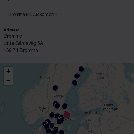
Bromma (Huvudkontor)
Välj anläggning:
Adress:
Bromma
Linta Gårdsväg 5A
168 74 Bromma
+
−