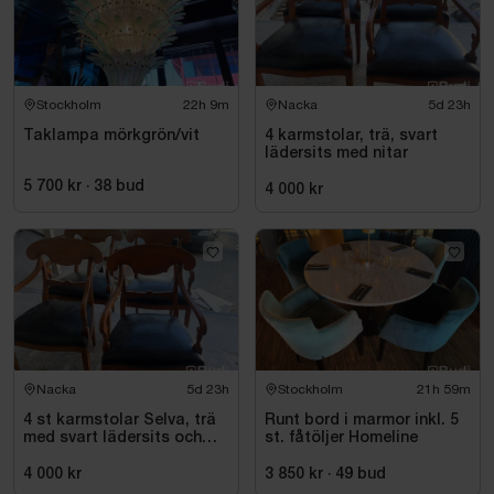
Stockholm
22h 9m
Nacka
5d 23h
Taklampa mörkgrön/vit
4 karmstolar, trä, svart
lädersits med nitar
5 700 kr
·
38
bud
4 000 kr
Nacka
5d 23h
Stockholm
21h 59m
4 st karmstolar Selva, trä
Runt bord i marmor inkl. 5
med svart lädersits och
st. fåtöljer Homeline
nitar
4 000 kr
3 850 kr
·
49
bud