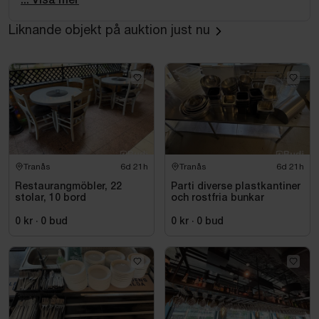
... Visa mer
Uteservering:
Liknande objekt på auktion just nu
5 st bord 60x60 cm.
14 st stolar.
4 st runda bord 60 cm i diameter.
Tranås
6d 21h
Tranås
6d 21h
Restaurangmöbler, 22
Parti diverse plastkantiner
stolar, 10 bord
och rostfria bunkar
0 kr
·
0
bud
0 kr
·
0
bud