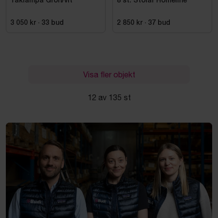
Taklampa Grön/vit
8 st. Stolar Homeline
3 050 kr
·
33
bud
2 850 kr
·
37
bud
Visa fler objekt
12 av 135 st