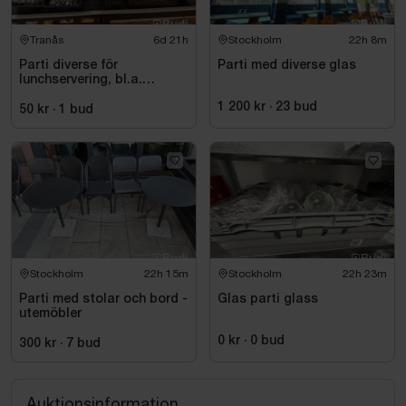
Tranås
6d 21h
Stockholm
22h 8m
Parti diverse för
Parti med diverse glas
lunchservering, bl.a.
assietter, glas och bestick
1 200 kr
·
23
bud
50 kr
·
1
bud
Stockholm
22h 15m
Stockholm
22h 23m
Parti med stolar och bord -
Glas parti glass
utemöbler
0 kr
·
0
bud
300 kr
·
7
bud
Auktionsinformation