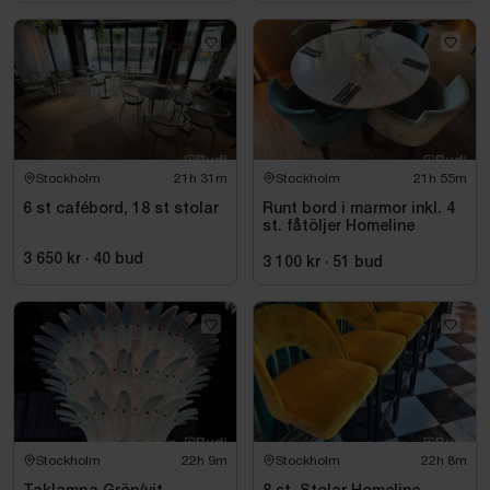
Stockholm
21h 31m
Stockholm
21h 55m
6 st cafébord, 18 st stolar
Runt bord i marmor inkl. 4
st. fåtöljer Homeline
3 650 kr
·
40
bud
3 100 kr
·
51
bud
Stockholm
22h 9m
Stockholm
22h 8m