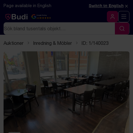
Hoppa till innehåll
Textbaserad (markdown) version av denna sida
×
Page available in English
Switch to English
Google Rating
4.5
Logga in
Sök
Sök
Auktioner
Inredning & Möbler
ID: 1/140023
Föregående
Näst