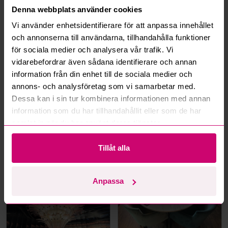
Denna webbplats använder cookies
Hur fungerar budmotorn?
Vi använder enhetsidentifierare för att anpassa innehållet
och annonserna till användarna, tillhandahålla funktioner
för sociala medier och analysera vår trafik. Vi
Kan jag ångra ett bud?
vidarebefordrar även sådana identifierare och annan
information från din enhet till de sociala medier och
Kan ni frakta mina vunna objekt?
annons- och analysföretag som vi samarbetar med.
Dessa kan i sin tur kombinera informationen med annan
Läs fler frågor och svar
information som du har tillhandahållit eller som de har
samlat in när du har använt deras tjänster.
Mer från samma kategori
Tillåt alla
Anpassa