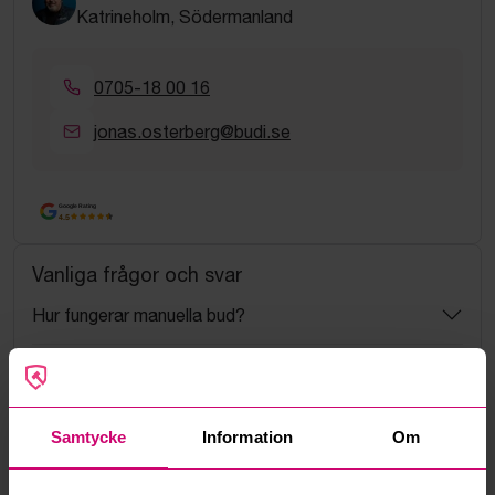
Katrineholm, Södermanland
0705-18 00 16
jonas.osterberg@budi.se
Google Rating
4.5
Vanliga frågor och svar
Hur fungerar manuella bud?
Vad innebär serviceavgift?
Vad är ett reservationspris?
Samtycke
Information
Om
Hur fungerar maxbud?