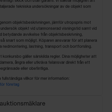
befintligt skick och utan garanti. Vi saknar möjlighet att
aljerade tekniska undersökningar av de objekt som
 igenom objektsbeskrivningen, jämför utropspris mot
, undersök objekt vid utannonserad visningstid samt vid
d betydande avvikelse från objektsbeskrivning,
så snart som möjligt. Köparen ansvarar för att planera
nedmontering, lastning, transport och bortforsling.
t konkursbo gäller särskilda regler. Dina möjligheter att
lamera, ångra eller utkräva felansvar direkt från ett
egränsade eller obefintliga.
fullständiga villkor för mer information:
 för företag
 auktionsmäklare