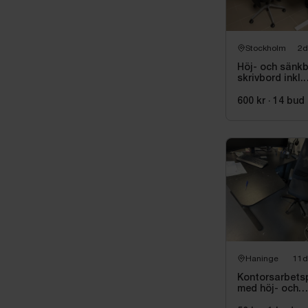
Stockholm
2d
Höj- och sänkb
skrivbord inkl.
kontorsstol
600 kr
·
14
bud
Haninge
11d
Kontorsarbets
med höj- och
sänkbart