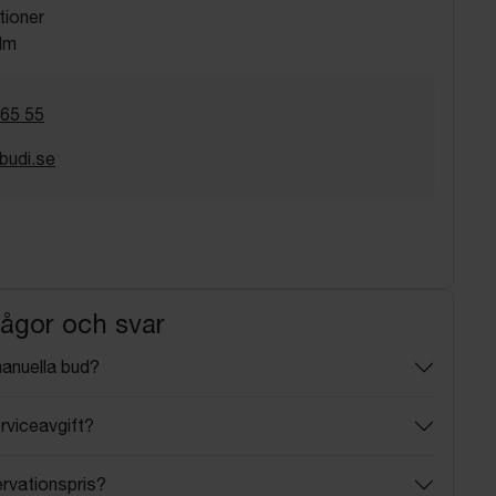
tioner
lm
 65 55
budi.se
rågor och svar
manuella bud?
rviceavgift?
ervationspris?