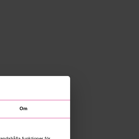
Om
andahålla funktioner för