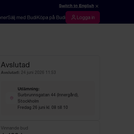
×
Switch to English
oner
Sälj med Budi
Köpa på Budi
Logga in
Logga in
Avslutad
Avslutad:
24 juni 2026 11:53
Utlämning:
Surbrunnsgatan 44 (Innergård),
Stockholm
Fredag 26 juni kl. 08 till 10
Vinnande bud