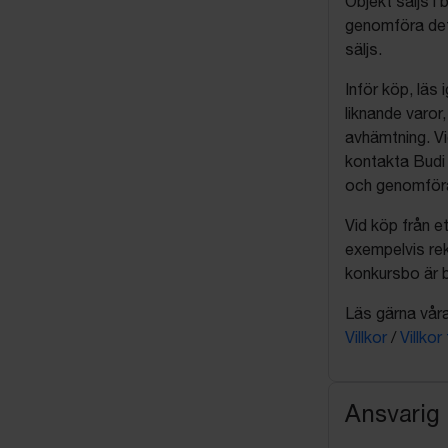
Objekt säljs i 
genomföra det
säljs.
Inför köp, läs
liknande varor
avhämtning. Vi
kontakta Budi 
och genomföra 
Vid köp från et
exempelvis rek
konkursbo är b
Läs gärna våra 
Villkor
/
Villkor
Ansvarig