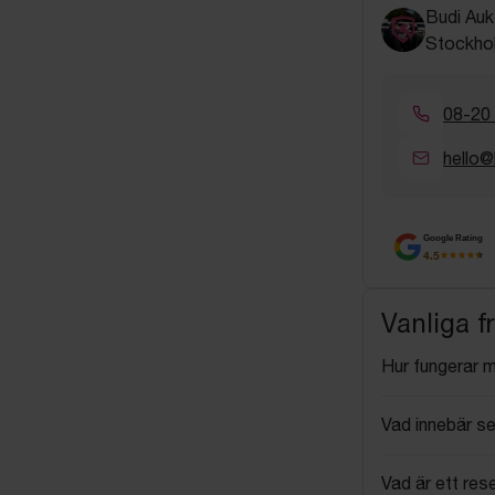
Budi Auk
Stockho
08-20
hello@
Google Rating
4.5
Vanliga f
Hur fungerar 
Vad innebär se
Vad är ett res