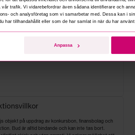
vår trafik. Vi vidarebefordrar även sådana identifierare och anna
nnons- och analysföretag som vi samarbetar med. Dessa kan i sin
har tillhandahållit eller som de har samlat in när du har använt 
Anpassa
tionsvillkor
js objekt på uppdrag av konkursbon, finansbolag och
tion. Bud är alltid bindande och kan inte tas bort.