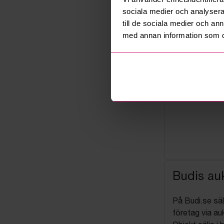
sociala medier och analysera 
till de sociala medier och a
med annan information som du 
Budis auk
På Budi.se säl
företag via auk