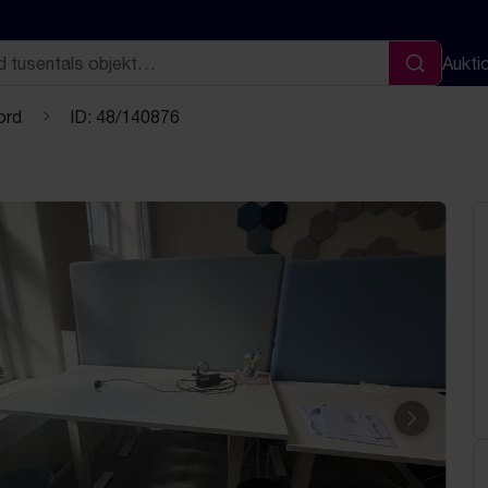
Aukti
Sök
ord
ID: 48/140876
Nästa