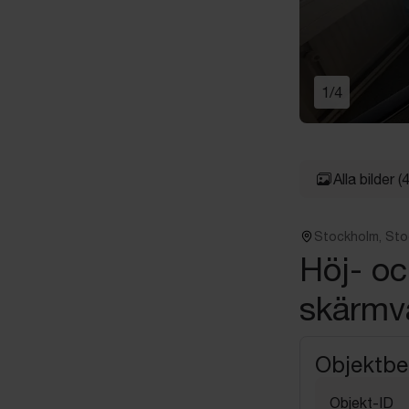
1
/
4
Alla bilder
(4
Stockholm, St
Höj- oc
skärmv
Objektbe
Objekt-ID