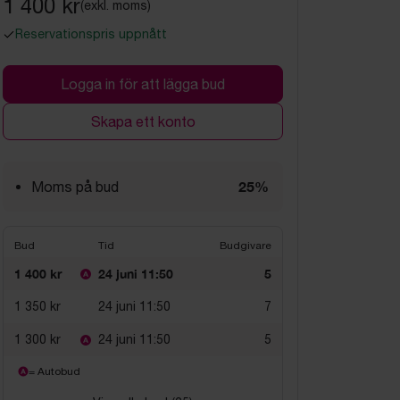
1 400 kr
(exkl. moms)
Reservationspris uppnått
Logga in för att lägga bud
Skapa ett konto
25%
Moms på bud
Bud
Tid
Budgivare
1 400 kr
24 juni 11:50
5
1 350 kr
24 juni 11:50
7
1 300 kr
24 juni 11:50
5
= Autobud