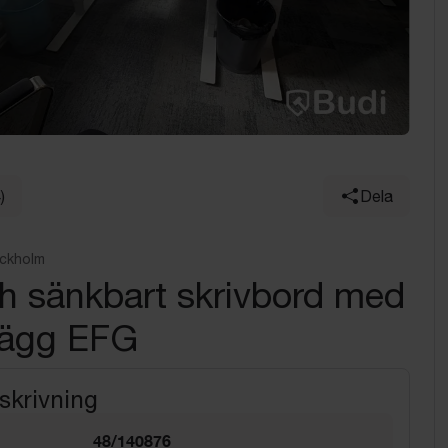
)
Dela
ockholm
h sänkbart skrivbord med
ägg EFG
skrivning
48/140876