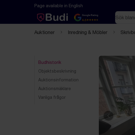
Hoppa till innehåll
Textbaserad (markdown) version av denna sida
Page available in English
Sök
Google Rating
4.5
Auktioner
Inredning & Möbler
Skrivb
Budhistorik
Objektsbeskrivning
Auktionsinformation
Auktionsmäklare
Vanliga frågor
Föregående