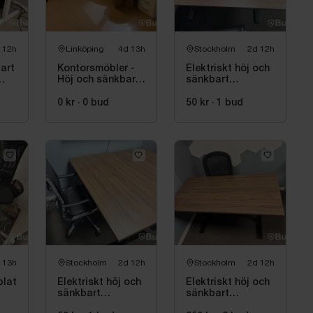
 12h
Linköping
4d 13h
Stockholm
2d 12h
art
Kontorsmöbler -
Elektriskt höj och
Höj och sänkbart
sänkbart
skrivbord, stol,
skrivbord inkl.
skrivare, hyllor
kontorsstol
0 kr
·
0
bud
50 kr
·
1
bud
m.m.
 13h
Stockholm
2d 12h
Stockholm
2d 12h
plats
Elektriskt höj och
Elektriskt höj och
sänkbart
sänkbart
skrivbord inkl.
skrivbord inkl.