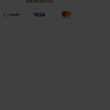
Visa alla bud (
25
)