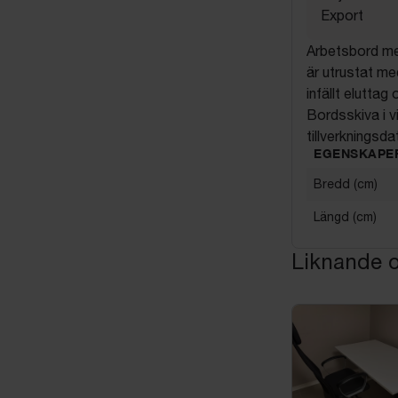
Export
Arbetsbord med
är utrustat me
infällt elutta
Bordsskiva i v
tillverknings
EGENSKAPE
Bredd (cm)
Längd (cm)
Liknande o