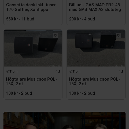
Cassette deck inkl. tuner
Billjud - GAS MAD PB2-48
T70 Settler, Xantippa
med GAS MAX A2 slutsteg
550 kr
·
11
bud
200 kr
·
4
bud
Tjörn
4d
Tjörn
4d
Högtalare Musicson POL-
Högtalare Musicson PCL-
15X, 2 st
15X, 2 st
100 kr
·
2
bud
100 kr
·
2
bud