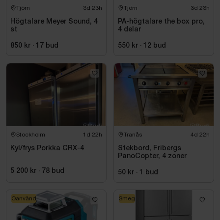
Tjörn
3d 23h
Tjörn
3d 23h
Högtalare Meyer Sound, 4
PA-högtalare the box pro,
st
4 delar
850 kr
·
17
bud
550 kr
·
12
bud
Stockholm
1d 22h
Tranås
4d 22h
Kyl/frys Porkka CRX-4
Stekbord, Fribergs
PanoCopter, 4 zoner
5 200 kr
·
78
bud
50 kr
·
1
bud
Oanvänd
Smeg