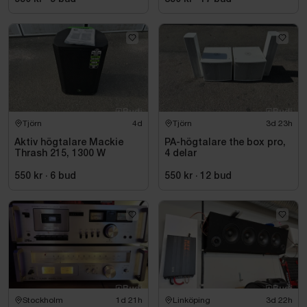
Tjörn
4d
Tjörn
3d 23h
Aktiv högtalare Mackie
PA-högtalare the box pro,
Thrash 215, 1300 W
4 delar
550 kr
·
6
bud
550 kr
·
12
bud
Stockholm
1d 21h
Linköping
3d 22h