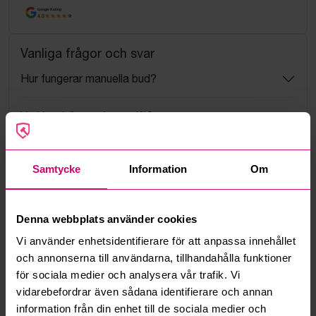
Google Rating
4.5
Vanliga frågor och svar
Hur fungerar manuella bud?
Vad innebär serviceavgift?
Vad är ett reservationspris?
Samtycke
Information
Om
Hur fungerar maxbud?
Denna webbplats använder cookies
Hur fungerar budmotorn?
Vi använder enhetsidentifierare för att anpassa innehållet
och annonserna till användarna, tillhandahålla funktioner
Kan jag ångra ett bud?
för sociala medier och analysera vår trafik. Vi
vidarebefordrar även sådana identifierare och annan
Kan ni frakta mina vunna objekt?
information från din enhet till de sociala medier och