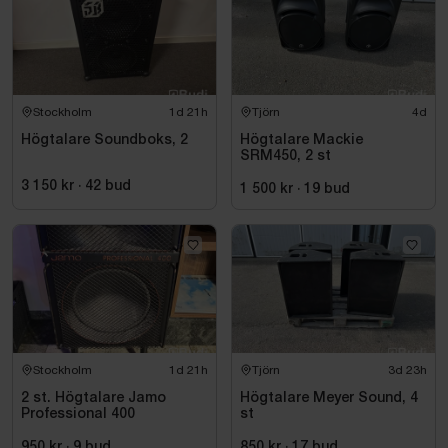
Stockholm
1d 21h
Tjörn
4d
Högtalare Soundboks, 2
Högtalare Mackie
SRM450, 2 st
3 150 kr
·
42
bud
1 500 kr
·
19
bud
Stockholm
1d 21h
Tjörn
3d 23h
2 st. Högtalare Jamo
Högtalare Meyer Sound, 4
Professional 400
st
950 kr
·
9
bud
850 kr
·
17
bud