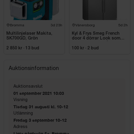
Bromma
3d 23h
Vänersborg
5d 2h
Multilinjelaser Makita,
Kyl & Frys Smeg French
SK700GD, Grön
door 4 dörrar Look som
liknar rostfritt stål
Universiell FQ60XDE
2 850 kr
·
13
bud
100 kr
·
2
bud
Auktionsinformation
Auktionsavslut
01 september 2021 10:03
Visning
Tisdag 31 augusti kl. 10-12
Utlämning
Fredag 3 september 10-12
Adress
Linta gårdsväg 5a, Bromma