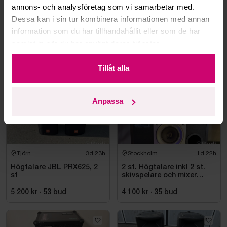
annons- och analysföretag som vi samarbetar med.
Läs fler frågor och svar
Dessa kan i sin tur kombinera informationen med annan
information som du har tillhandahållit eller som de har
samlat in när du har använt deras tjänster.
Mer från samma kategori
Tillåt alla
Anpassa
Tjörn
3d 23h
Stockholm
1d 22h
Högtalare JBL PRX625, 2
2 st. Högtalare inkl 2 st.
st
skivspelare och mixer
Pioneer
5 200 kr
·
53
bud
4 100 kr
·
35
bud