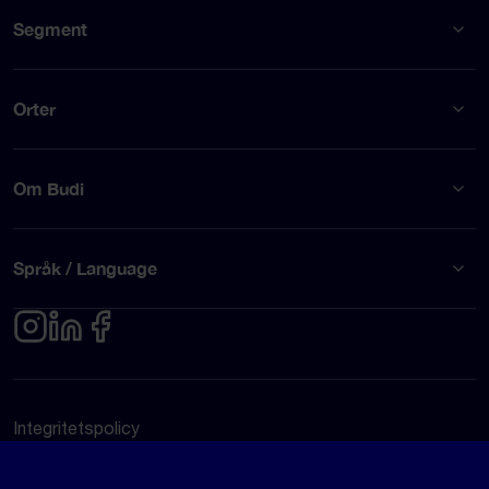
Segment
Orter
Om Budi
Språk / Language
Integritetspolicy
Användarvillkor
© Budi AB 2026