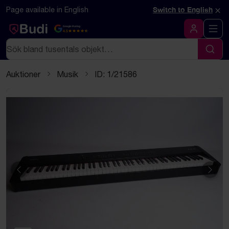
Hoppa till innehåll
Textbaserad (markdown) version av denna sida
×
Page available in English
Switch to English
Google Rating
4.5
Logga in
Sök
Sök
Auktioner
Musik
ID: 1/21586
Föregående
Näst